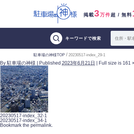
3
掲載
万件
超 / 無料
キーワードで検索
/
駐車場の神様TOP
20230517-index_29-1
By
駐車場の神様
|
Published
2023年6月21日
|
Full size is
161 
20230517-index_32-1
20230517-index_34-1
Bookmark the
permalink
.