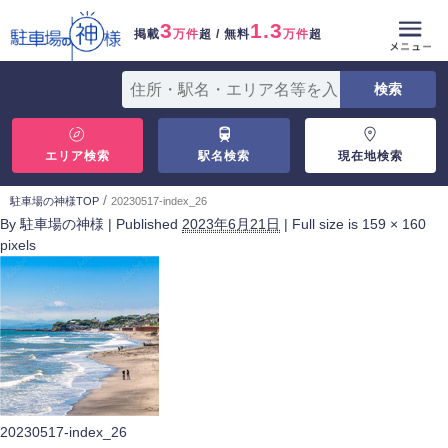
3
1.3
掲載
万件
超 / 無料
万件
超
エリア検索
駅名検索
現在地検索
/
駐車場の神様TOP
20230517-index_26
By
駐車場の神様
|
Published
2023年6月21日
|
Full size is
159 × 160
pixels
20230517-index_26