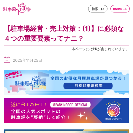
検索
menu
【駐車場経営・売上対策：(1)】に必須な
４つの重要要素ってナニ？
本ページにはPRが含まれています。
2025年11月25日
sc
he
du
le