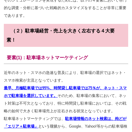
そのシミュレーションを実現するためには、以下の４要素において専門
的な調査・分析に基づいた戦略的カスタマイズをすることが非常に重要
であります。
（２）駐車場経営・売上を大きく左右する４大要
素！
要素(1)：駐車場ネットマーケティング
近年のネット・スマホの急速な普及により、駐車場の選択ではネット・
スマホ検索が主流となっています。
最早、月極駐車場では95%、時間貸し駐車場では75％が、ネット・スマ
ホで駐車場を選択しています。
そのため、駐車場の集客において、ネッ
ト対策は不可欠となっており、特に時間貸し駐車場においては、その戦
略の如何で大きく駐車場売上が左右される状況となっています。
駐車場ネットマーケティングでは、
駐車場情報のネット検索は、殆どが
「エリア＋駐車場」
という現状
から、Google、Yahoo!等からの駐車場検