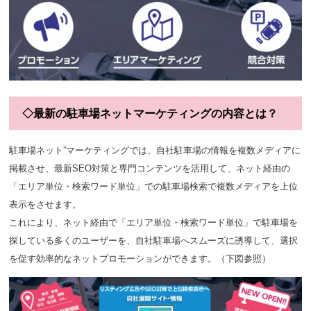
◇最新の駐車場ネットマーケティングの内容とは？
駐車場ネット”マーケティングでは、
自社駐車場の情報を複数メディアに
掲載
させ、
最新SEO対策と専門コンテンツを活用
して、ネット経由の
「
エリア単位
・
検索ワード単位
」での
駐車場検索で複数メディアを上位
表示
をさせます。
これにより、
ネット経由で「エリア単位・検索ワード単位」
で
駐車場を
探している多くのユーザー
を、
自社駐車場へスムーズに誘導
して、
選択
を促す効率的なネットプロモーション
ができます。（下図参照）