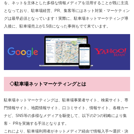
を、ネットを主体とした多様な情報メディアを活用することが既に主流
となっており、駐車場経営、PR、集客等にはネット対策・マーケティン
グは最早必須となっています！実際に、駐車場ネットマーケティング導
入後に、駐車場売上が1.5倍になった事例もでて来ています。
◇駐車場ネットマーケティングとは
駐車場ネットマーケティングは、駐車場事業者サイト
、
検索サイト
、専
門情報
サイト
、
地図情報サイト
、
口コミサイト
、
情報サイト
、
各種カー
ナビ、SNS
等の多様なメディアを駆使して、以下の2つの戦略により集
客・ PRを実施する手法となります。
これにより、駐車場利用者がネットメディア経由で情報入手〜選択・決