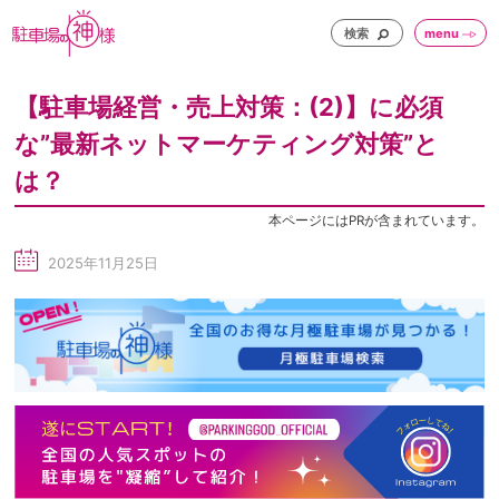
検索
menu
【駐車場経営・売上対策：(2)】に必須
な”最新ネットマーケティング対策”と
は？
本ページにはPRが含まれています。
2025年11月25日
sc
he
du
le