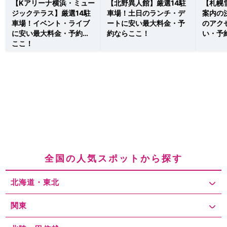
【Kアリーナ横浜・ミュー
【北野異人館】厳選14駐
【札幌
ジックテラス】厳選14駐
車場！土日のランチ・デ
案内の
車場！イベント・ライブ
ートに安い最大料金・予
のアク
に安い最大料金・予約は
約ならここ！
い・予
ここ！
全国の人気スポットから探す
北海道・東北
関東