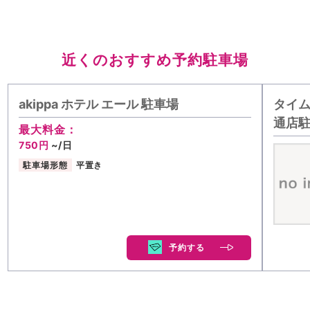
近くのおすすめ予約駐車場
akippa ホテル エール 駐車場
タイム
通店
最大料金：
750円
~/日
駐車場形態
平置き
予約する