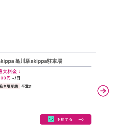
akippa 亀川駅akippa駐車場
軒先P 
最大料金：
400円
~/日
駐車場形態
平置き
予約する