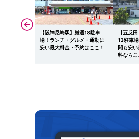
ラガーデン春
【阪神尼崎駅】厳選18駐車
【五反田
車場！通勤・
場！ランチ・グルメ・通勤に
13駐車
安い最大料
安い最大料金・予約はここ！
間も安い
！
料ならこ