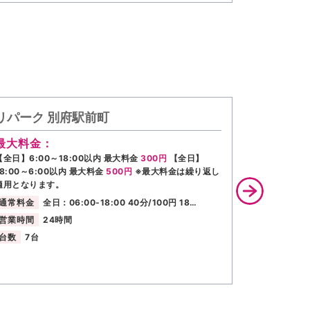
リパーク 別府駅前町
リパーク
最大料金：
最大料金
【全日】6:00～18:00以内 最大料金
300円
【全日】
【全日】最大
18:00～6:00以内 最大料金
500円
※最大料金は繰り返し
繰り返し適用
適用となります。
通常料金
通常料金
全日：06:00-18:00 40分/100円 18…
営業時間
営業時間
24時間
台数
16台
台数
7台