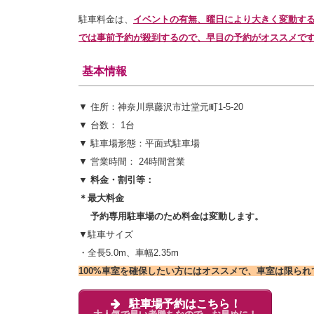
駐車料金は、
イベントの有無、曜日により大きく変動する
では事前予約が殺到するので、早目の予約がオススメで
基本情報
▼ 住所：神奈川県藤沢市辻堂元町1-5-20
▼ 台数： 1台
▼ 駐車場形態：平面式駐車場
▼ 営業時間： 24時間営業
▼ 料金・割引等：
＊最大料金
予約専用駐車場のため料金は変動します。
▼駐車サイズ
・全長5.0m、車幅2.35m
100%車室を確保したい方にはオススメで、車室は限ら
駐車場予約はこちら！