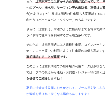
また、
辻堂駅南口
には昔からの
住宅街が広がっていて、
へのプール、海水浴、サーフィン等の来訪者、車等は大
台)がありますが、
夏期は周辺の駐車場も大変混雑するの
向かう（パーク＆バス・タクシー）のもありですよ。
さらに、辻堂駅は、前述のように横浜駅までも電車で約2
ライド等で駐車場を利用する方も相当多いです。
そのため、辻堂駅周辺には大規模駐車場、コインパーキ
物・レジャー等での利用も多くて駐車場の稼働も高めで
事前確認することが重要
です。
このように辻堂駅周辺での駐車場の利用ニーズは多様な
では、プロの視点から通勤・お買物・レジャー等に効く
を併せてご紹介
しますね！
夏期に辻堂海浜公園にお出かけして、プール等を楽しむ
が混雑を避けれて安くなる場合もありますよ！