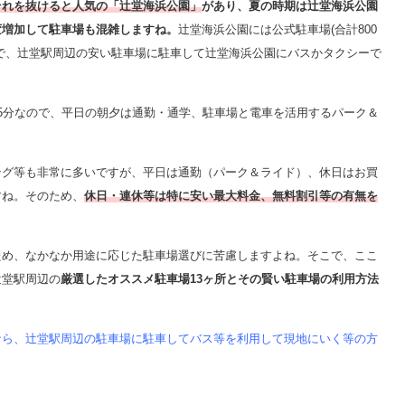
それを抜けると人気の「辻堂海浜公園」
があり、夏の時期は辻堂海浜公園
変増加して駐車場も混雑しますね。
辻堂海浜公園には公式駐車場(合計800
で、辻堂駅周辺の安い駐車場に駐車して辻堂海浜公園にバスかタクシーで
5分なので、平日の朝夕は通勤・通学、駐車場と電車を活用するパーク＆
ング等も非常に多いですが、平日は通勤（パーク＆ライド）、休日はお買
すね。そのため、
休日・連休等は特に安い最大料金、無料割引等の有無を
ため、なかなか用途に応じた駐車場選びに苦慮しますよね。そこで、ここ
辻堂駅周辺の
厳選したオススメ駐車場13ヶ所とその賢い駐車場の利用方法
なら、辻堂駅周辺の駐車場に駐車してバス等を利用して現地にいく等の方