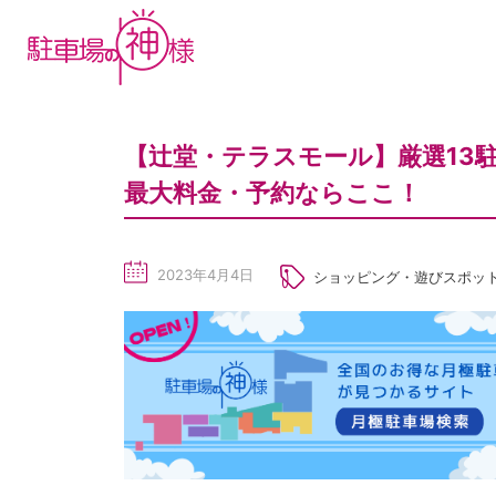
【辻堂・テラスモール】厳選13
最大料金・予約ならここ！
2023年4月4日
ショッピング・遊びスポッ
sc
he
du
le