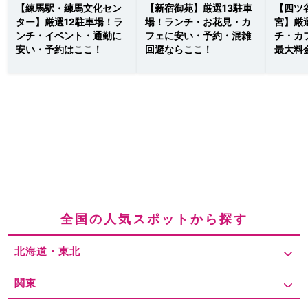
【練馬駅・練馬文化セン
【新宿御苑】厳選13駐車
【四ツ
ター】厳選12駐車場！ラ
場！ランチ・お花見・カ
宮】厳
ンチ・イベント・通勤に
フェに安い・予約・混雑
チ・カ
安い・予約はここ！
回避ならここ！
最大料
全国の人気スポットから探す
北海道・東北
関東