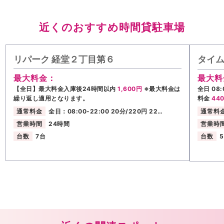
近くのおすすめ時間貸駐車場
リパーク 経堂２丁目第６
タイ
最大料金：
最大料
【全日】最大料金入庫後24時間以内
1,600円
※最大料金は
全日 08:
繰り返し適用となります。
料金
44
通常料金
全日：08:00-22:00 20分/220円 22…
通常料
営業時間
24時間
営業時
台数
7台
台数