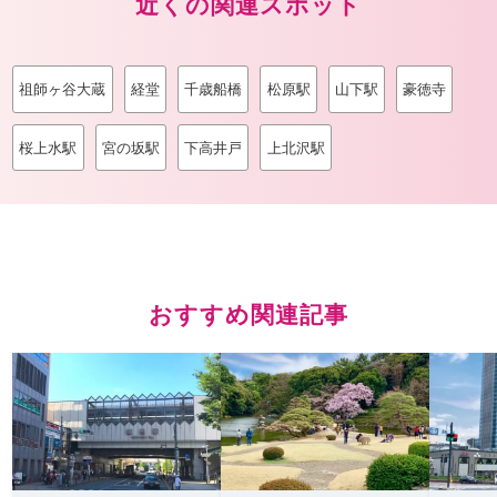
近くの関連スポット
祖師ヶ谷大蔵
経堂
千歳船橋
松原駅
山下駅
豪徳寺
桜上水駅
宮の坂駅
下高井戸
上北沢駅
おすすめ関連記事