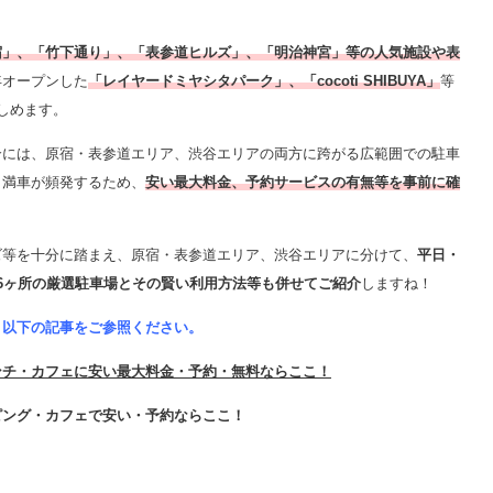
宿」、「竹下通り」、「表参道ヒルズ」、「明治神宮」等の人気施設や表
年オープンした
「レイヤードミヤシタパーク」、「cocoti SHIBUYA」
等
しめます。
合には、原宿・表参道エリア、渋谷エリアの両方に跨がる広範囲での駐車
・満車が頻発するため、
安い最大料金、予約サービスの有無等を事前に確
ズ等を十分に踏まえ、原宿・表参道エリア、渋谷エリアに分けて、
平日・
16ヶ所の厳選駐車場とその賢い利用方法等も併せてご紹介
しますね！
、以下の記事をご参照ください。
ンチ・カフェに安い最大料金・予約・無料ならここ！
ピング・カフェで安い・予約ならここ！