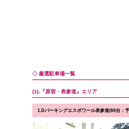
◇ 厳選駐車場一覧
(1).『原宿・表参道』エリア
1.Dパーキングエスポワール表参道(69台：予