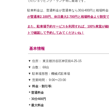
でのショッピング・ランチ等に最適です。
駐車料金は、普通料金が普通車なら
30分400円と相場料
が普通車2,100円、休日最大2,700円と相場料金より
また、駐車場予約サービスを利用すれば、100%車室が
トで確認して予約してみてくださいね！
基本情報
▼ 住所： 東京都渋谷区神宮前4-25-15
▼ 台数： 69台
▼ 駐車場形態：機械式駐車場
▼ 営業時間： 9:00〜23:00
▼ 料金・割引等:
＊普通料金
・
30分400円
＊最大料金