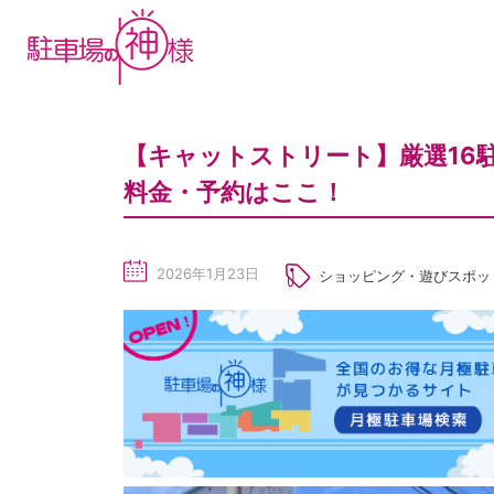
【キャットストリート】厳選16
料金・予約はここ！
2026年1月23日
ショッピング・遊びスポッ
sc
he
du
le