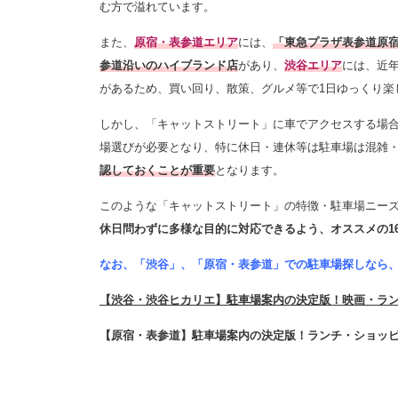
む方で溢れています。
また、
原宿・表参道エリア
には、
「東急プラザ表参道原
参道沿いのハイブランド店
があり、
渋谷エリア
には、近
があるため、買い回り、散策、グルメ等で1日ゆっくり楽
しかし、「キャットストリート」に車でアクセスする場
場選びが必要となり、特に休日・連休等は駐車場は混雑
認しておくことが重要
となります。
このような「キャットストリート」の特徴・駐車場ニー
休日問わずに多様な目的に対応できるよう、
オススメの
なお、「渋谷」、「原宿・表参道」での駐車場探しなら
【渋谷・渋谷ヒカリエ】駐車場案内の決定版！映画・ラ
【原宿・表参道】駐車場案内の決定版！ランチ・ショッ