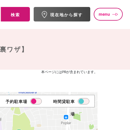
menu
検索
現在地から探す
・裏ワザ】
本ページにはPRが含まれています。
予約駐車場
時間貸駐車
場