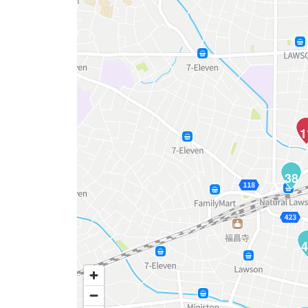
1
38
4