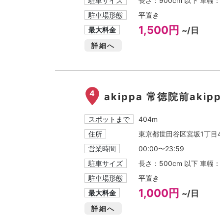
駐車サイズ
長さ：900cm 以下 車幅
駐車場形態
平置き
1,500円
最大料金
~/日
詳細へ
4
akippa 常徳院前aki
スポットまで
404m
住所
東京都世田谷区宮坂1丁目41
営業時間
00:00〜23:59
駐車サイズ
長さ：500cm 以下 車幅
駐車場形態
平置き
1,000円
最大料金
~/日
詳細へ