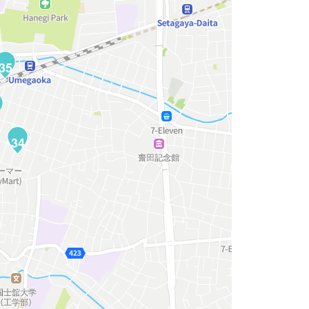
35
34