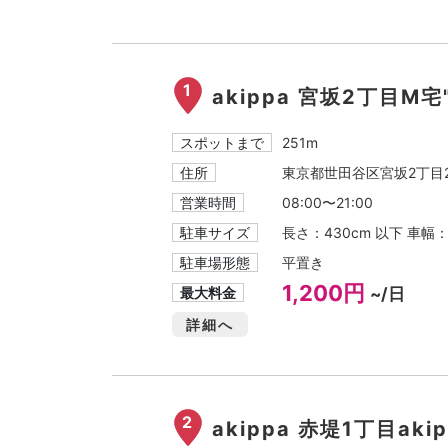
1
akippa 宮坂2丁目M宅
スポットまで
251m
住所
東京都世田谷区宮坂2丁目2
営業時間
08:00〜21:00
駐車サイズ
長さ：430cm 以下 車幅
駐車場形態
平置き
1,200円
最大料金
~/日
詳細へ
2
akippa 赤堤1丁目ak