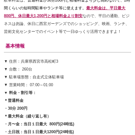
駐車料金は、
普通料金が30分200円と相場料金より少し高めなので、2時
間くらいの短時間駐車やランチ等に使えます。
最大料金は、平日最大
800円、休日最大1,200円と相場料金より割安
なので、平日の通勤、ビジ
ネスは勿論、休日に西宮ガーデンズでのショッピング、映画、ランチ、
芸術文化センターでのイベント等で一日ゆっくり活用できますよ！
基本情報
▼ 住所：
兵庫県西宮市高松町3
▼ 台数： 260台
▼ 駐車場形態：自走式立体駐車場
▼ 営業時間： 07:00～01:00
▼ 料金・割引等：
＊普通料金
・30分 200円
＊最大料金（繰り返し有）
・月〜金：当日１日最大 800円(24時迄)
・土日祝：当日１日最大1200円(24時迄)