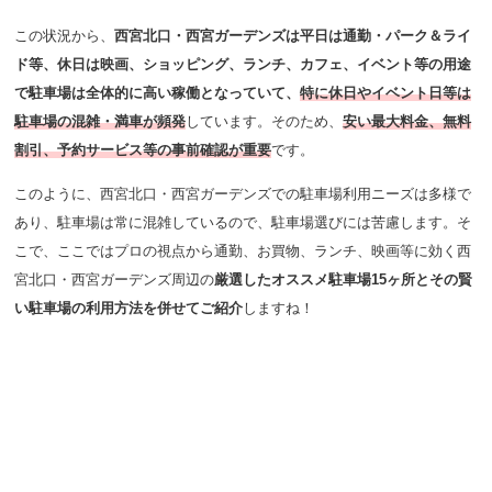
この状況から、
西宮北口・西宮ガーデンズは平日は通勤・パーク＆ライ
ド等、休日は映画、ショッピング、ランチ、カフェ、イベント等の用途
で駐車場は全体的に高い稼働となっていて、
特に休日やイベント日等は
駐車場の混雑・満車が頻発
しています。
そのため、
安い最大料金、無料
割引、予約サービス等の事前確認が重要
です。
このように、西宮北口・西宮ガーデンズでの駐車場利用ニーズは多様で
あり、駐車場は常に混雑しているので、駐車場選びには苦慮します。そ
こで、ここではプロの視点から通勤、お買物、ランチ、映画等に効く西
宮北口・西宮ガーデンズ周辺の
厳選したオススメ駐車場15ヶ所とその賢
い駐車場の利用方法を併せてご紹介
しますね！