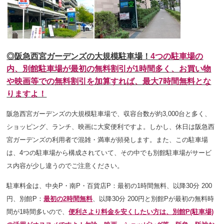
◎阪急西宮ガーデンズの大規模駐車場！
4つの駐車場の
内、別館駐車場が最初の無料割引が1時間多く、お買い物
や映画等での無料割引を加算すれば、最大7時間無料とな
りますよ！
阪急西宮ガーデンズの大規模駐車場で、収容台数が約3,000台と多く、
ショッピング、ランチ、映画に大変便利ですよ。しかし、休日は阪急西
宮ガーデンズの利用者で混雑・満車が頻発します。また、この駐車場
は、4つの駐車場から構成されていて、その中でも別館駐車場がサービ
ス内容が少し違うのでご注意ください。
駐車料金は、
中央P・南P・百貨店P：最初の1時間無料、以降30分 200
円、別館P：
最初の2時間無料
、以降30分 200円と別館Pが最初の無料時
間が1時間多いので、
便利さより料金を安くしたい方は、別館P(駐車場)