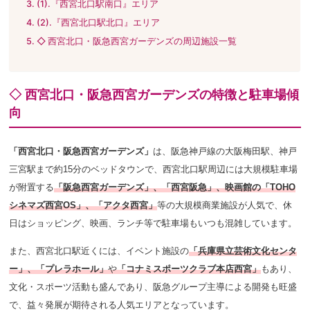
(1).『西宮北口駅南口』エリア
(2).『西宮北口駅北口』エリア
◇ 西宮北口・阪急西宮ガーデンズの周辺施設一覧
◇ 西宮北口・阪急西宮ガーデンズの特徴と駐車場傾
向
「西宮北口・阪急西宮ガーデンズ」
は、阪急神戸線の大阪梅田駅、神戸
三宮駅まで約15分のベッドタウンで、西宮北口駅周辺には大規模駐車場
が附置する
「阪急西宮ガーデンズ」、
「西宮阪急」、
映画館の「TOHO
シネマズ西宮OS」、「アクタ西宮」
等の大規模商業施設が人気で、休
日はショッピング、映画、ランチ等で駐車場もいつも混雑しています。
また、西宮北口駅近くには、イベント施設の
「兵庫県立芸術文化センタ
ー」、「プレラホール」
や
「コナミスポーツクラブ本店西宮」
もあり、
文化・スポーツ活動も盛んであり、阪急グループ主導による開発も旺盛
で、益々発展が期待される人気エリアとなっています。