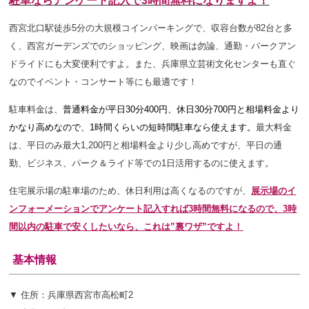
駐車ならアンケート記入で3時間無料になりますよ！
西宮北口駅徒歩5分の大規模コインパーキングで、収容台数が82台と多
く、西宮ガーデンズでのショッピング、映画は勿論、通勤・パークアン
ドライドにも大変便利ですよ。また、兵庫県立芸術文化センターも直ぐ
なのでイベント・コンサート等にも最適です！
駐車料金は、
普通料金が平日30分400円、休日30分700円と相場料金より
かなり高めなので、1時間くらいの短時間駐車なら使えます。
最大料金
は、平日のみ最大1,200円
と相場料金より少し高めですが、平日の通
勤、ビジネス、パーク＆ライド等での1日活用するのに使えます。
住宅展示場の駐車場のため、休日利用は高くなるのですが、
展示場のイ
ンフォーメーションでアンケート記入すれば3時間無料になるので、3時
間以内の駐車で安くしたいなら、これは”裏ワザ”ですよ！
基本情報
▼ 住所：
兵庫県西宮市高松町2