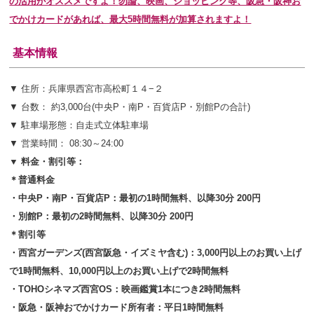
の活用がオススメですよ！
勿論、映画、ショッピング等、阪急・阪神お
でかけカードがあれば、最大5時間無料が加算されますよ！
基本情報
▼ 住所：兵庫県西宮市高松町１４−２
▼ 台数： 約3,000台(
中央P・南P・百貨店P・別館Pの合計)
▼ 駐車場形態：自走式立体駐車場
▼ 営業時間： 08:30～24:00
▼ 料金・割引等：
＊普通料金
・中央P・南P・百貨店P：最初の1時間無料、以降30分 200円
・別館P：最初の2時間無料、以降30分 200円
＊割引等
・西宮ガーデンズ(西宮阪急・イズミヤ含む)：3,000円以上のお買い上げ
で1時間無料、10,000円以上のお買い上げで2時間無料
・TOHOシネマズ西宮OS：映画鑑賞1本につき2時間無料
・阪急・阪神おでかけカード所有者：平日1時間無料