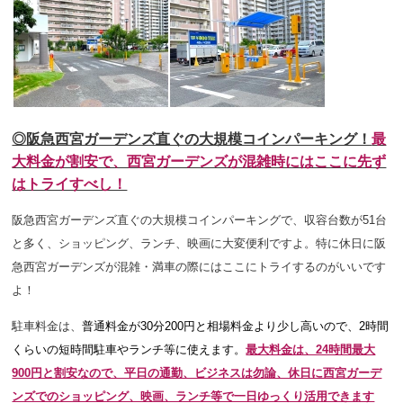
◎阪急西宮ガーデンズ直ぐの大規模コインパーキング！
最
大料金が割安で、西宮ガーデンズが混雑時にはここに先ず
はトライすべし！
阪急西宮ガーデンズ直ぐの大規模コインパーキングで、収容台数が51台
と多く、ショッピング、ランチ、映画に大変便利ですよ。特に休日に阪
急西宮ガーデンズが混雑・満車の際にはここにトライするのがいいです
よ！
駐車料金は、
普通料金が30分200円と相場料金より少し高いので、2時間
くらいの短時間駐車やランチ等に使えます。
最大料金は、24時間最大
900円と割安なので、平日の通勤、ビジネスは勿論、休日に西宮ガーデ
ンズでのショッピング、映画、ランチ等で一日ゆっくり活用できます