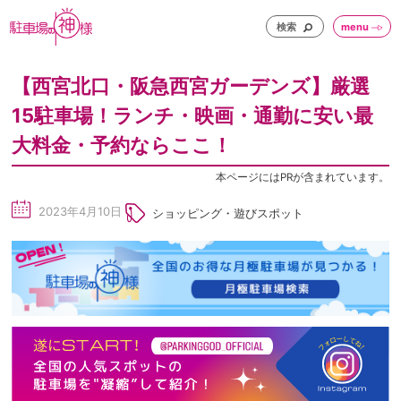
検索
menu
【西宮北口・阪急西宮ガーデンズ】厳選
15駐車場！ランチ・映画・通勤に安い最
大料金・予約ならここ！
本ページにはPRが含まれています。
2023年4月10日
ショッピング・遊びスポット
sc
he
du
le