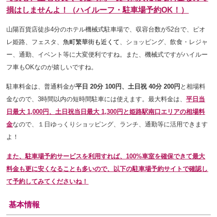
損はしませんよ！（ハイルーフ・駐車場予約OK！）
山陽百貨店徒歩4分のホテル機械式駐車場で、収容台数が52台で、ピオ
レ姫路、フェスタ、
魚町繁華街も近くて
、ショッピング、飲食・レジャ
ー、通勤、イベント等
に大変便利ですね
。また、機械式ですがハイルー
フ車もOKなのが嬉しいですね。
駐車料金は、普通料金が
平日 20分 100円、土日祝 40分 200円
と相場料
金なので、3時間以内の短時間駐車には使えます。
最大料金は、
平日当
日最大 1,000円、土日祝当日最大 1,300円と姫路駅南口エリアの相場料
金
なので、１日ゆっくりショッピング、ランチ、通勤等に活用できます
よ！
また、駐車場予約サービスを利用すれば、100%車室を確保できて最大
料金も更に安くなることも多いので、以下の駐車場予約サイトで確認し
て予約してみてくださいね！
基本情報