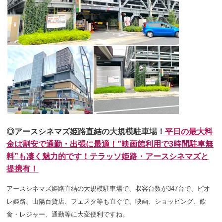
◎アースシネマズ姫路直結の大規模駐車場！
平日の最大料
金は割安で通勤・出張に最適！”映画館利用で3時間駐車無
料”も凄く魅力的です！テラッソ姫路・アースシネマズと
提携有！
アースシネマズ姫路直結の大規模駐車場で、収容台数が347台で、ピオ
レ姫路、山陽百貨店、フェスタ等も直ぐで、映画、ショッピング、飲
食・レジャー、通勤等
に大変便利ですね
。