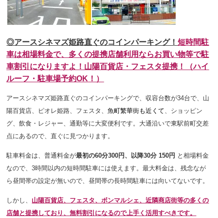
◎アースシネマズ姫路直ぐのコインパーキング！
短時間駐
車は相場料金で、多くの提携店舗利用ならお買い物等で駐
車割引になりますよ！山陽百貨店・フェスタ提携！（ハイ
ルーフ・駐車場予約OK！）
アースシネマズ姫路直ぐのコインパーキングで、収容台数が34台で、山
陽百貨店、ピオレ姫路、フェスタ、
魚町繁華街も近くて
、ショッピン
グ、飲食・レジャー、通勤等
に大変便利です
。大通沿いで
東駅前町交差
点にあるので、直ぐに見つかります。
駐車料金は、普通料金が
最初の60分300円、以降30分 150円
と相場料金
なので、3時間以内の短時間駐車には使えます。
最大料金は、残念なが
ら昼間帯の設定が無いので、昼間帯の長時間駐車には向いてないです。
しかし、
山陽百貨店、フェスタ、ボンマルシェ、近隣商店街等の多くの
店舗と提携しており、無料割引になるので上手く活用すべきです。