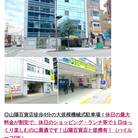
◎山陽百貨店徒歩4分の大
規模機械式駐車場！
休日の最大
料金が割安で、休日のショッピング・ランチ等で１日ゆっ
くり楽しむのに最適です！山陽百貨店と提携有！（ハイル
ーフOK）