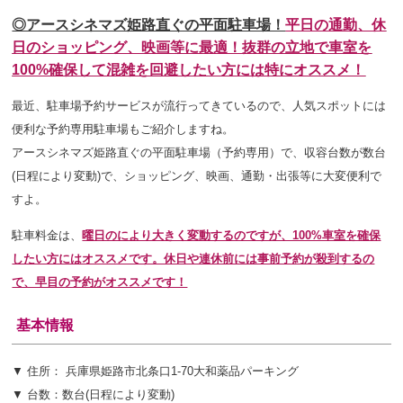
◎アースシネマズ姫路直ぐの平面駐車場！
平日の通勤、休
日のショッピング、映画等に最適！抜群の立地で
車室を
100%確保して混雑を回避したい方には特にオススメ！
最近、駐車場予約サービスが流行ってきているので、人気スポットには
便利な予約専用駐車場もご紹介しますね。
アースシネマズ姫路直ぐの平面駐車場（予約専用）で、収容台数が数台
(日程により変動)で、ショッピング、映画、通勤・出張等に大変便利で
すよ。
駐車料金は、
曜日のにより大きく変動するのですが、100%車室を確保
したい方にはオススメです。休日や連休前には事前予約が殺到するの
で、早目の予約がオススメです！
基本情報
▼ 住所：
兵庫県姫路市北条口1-70大和薬品パーキング
▼ 台数：数台(日程により変動)