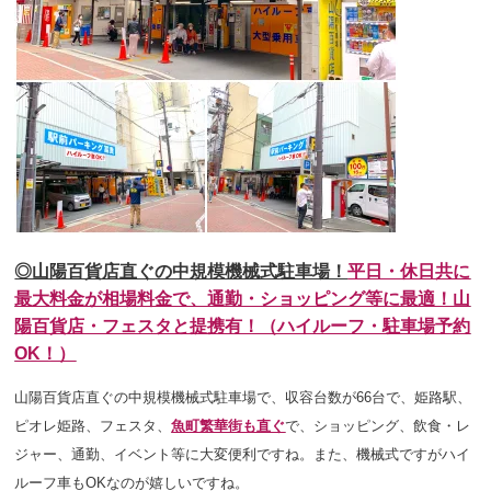
◎山陽百貨店直ぐの中規模機械式駐車場！
平日・休日共に
最大料金が相場料金で、通勤・ショッピング等に最適！山
陽百貨店・フェスタと提携有！（ハイルーフ・駐車場予約
OK！）
山陽百貨店直ぐの中規模機械式駐車場で、収容台数が66台で、姫路駅、
ピオレ姫路、フェスタ、
魚町繁華街も直ぐ
で、ショッピング、飲食・レ
ジャー、通勤、イベント等
に大変便利ですね
。また、機械式ですがハイ
ルーフ車もOKなのが嬉しいですね。