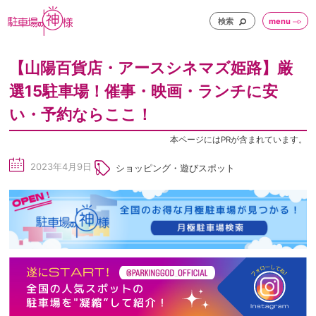
検索
menu
【山陽百貨店・アースシネマズ姫路】厳
選15駐車場！催事・映画・ランチに安
い・予約ならここ！
本ページにはPRが含まれています。
2023年4月9日
ショッピング・遊びスポット
sc
he
du
le