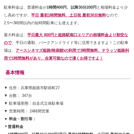
駐車料金は、普通料金が
1時間400円、以降30分200円
と相場料金より少
し高めですが、
平日 最初1時間無料、土日祝 最初30分無料
なので、
2.5〜3
時間以内の短時間駐車にも
使えます。
最大料金は、
平日最大 800円と姫路駅南口エリアの相場料金より割安な
ので
、平日の通勤、パークアンドライド等に活用できますよ！この駐車
場は、
アースシネマズ姫路(映画館)の利用で3時間無料、テラッソ姫路利
用で1時間無料があり、合算可能なので凄くお得ですよ！
基本情報
▼ 住所：兵庫県姫路市駅前町27
▼ 台数： 347台
▼ 駐車場形態：自走式立体駐車場
▼ 営業時間： 24時間営業
▼ 料金・割引等：
＊普通料金