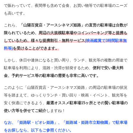
で賑わっていて、夜間帯も含めて会食、お買い物等での駐車場のニーズ
も高いです。
これら、
「山陽百貨店・アースシネマズ姫路」の直営の駐車場は台数が
限られているため、
周辺の大規模駐車場やコインパーキング等と提携も
しているため、様々な提携割引・無料サービス
(映画鑑賞で3時間駐車無
料等)
を受けることができます。
しかし、休日や連休になると買い周り、ランチ、観光等の複数の用途で
駐車場を利用により、混雑・渋滞が頻発するため、
便利で安い最大料
金、予約サービス等の駐車場の需要も非常に高いです。
このように「山陽百貨店・アースシネマズ姫路」の周辺の駐車場の状況
等を踏まえて、ゆっくりランチ・買い回り・映画・イベント、観光等を
安く快適にできるよう、
厳選オススメ駐車場15ヶ所とその賢い駐車場の
使い方等を併せてご紹介
しますね！
なお、「姫路駅・ピオレ姫路」、「姫路城・姫路市立動物園」で駐車場
をお探しなら、以下もご参照ください。