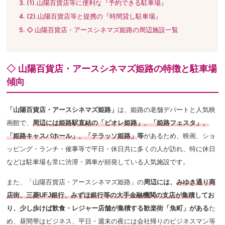
(1).山陽百貨店等に便利な『予約できる駐車場』
(2).山陽百貨店等と提携の『時間貸し駐車場』
◇ 山陽百貨店・アースシネマズ姫路の周辺施設一覧
◇ 山陽百貨店・アースシネマズ姫路の特徴と駐車場
傾向
「山陽百貨店・アースシネマズ姫路」
は、姫路の老舗デパートと人気映
画館で、
周辺には姫路駅直結の「ピオレ姫路」、「姫路フェスタ」、
「姫路キャスパホール」、「テラッソ姫路」
等
があるため
、映画、ショ
ッピング・ランチ・催事等で平日・休日共に多くの人が訪れ、特に休日
などは駐車場も常に渋滞・満車が頻発している人気施設です。
また、「山陽百貨店・アースシネマズ姫路」の
周辺には、
みゆき通り商
店街、三菱UFJ銀行、みずほ銀行等の大手金融機関の支店が集積
してお
り、少し歩けば飲食・レジャー店舗が集積する歓楽街「魚町」がある
た
め、昼間帯はビジネス、平日・週末の夜には会社帰りのビジネスマン等