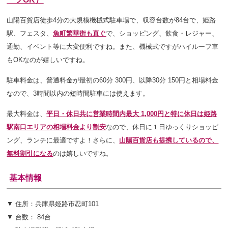
山陽百貨店徒歩4分の大規模機械式駐車場で、収容台数が84台で、姫路
駅、フェスタ、
魚町繁華街も直ぐ
で、ショッピング、飲食・レジャー、
通勤、イベント等
に大変便利ですね
。また、機械式ですがハイルーフ車
もOKなのが嬉しいですね。
駐車料金は、普通料金が最初の60分 300円、以降30分 150円と相場料金
なので、3時間以内の短時間駐車には使えます。
最大料金は、
平日・休日共に
営業時間内最大 1,000円と特に休日は姫路
駅南口エリアの相場料金より割安
なので、休日に１日ゆっくりショッピ
ング、ランチに最適ですよ！さらに、
山陽百貨店も提携しているので、
無料割引になる
のは嬉しいですね。
基本情報
▼ 住所：兵庫県姫路市忍町101
▼ 台数： 84台