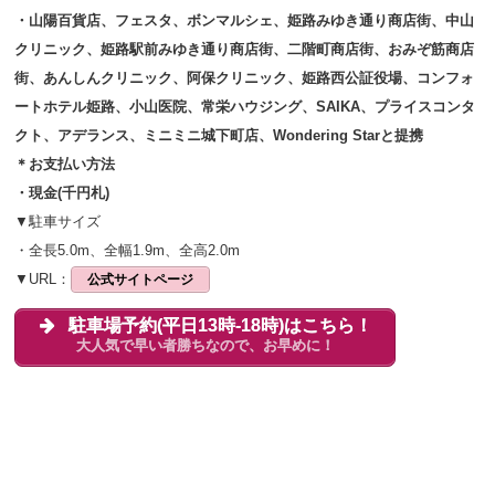
・山陽百貨店、フェスタ、ボンマルシェ、姫路みゆき通り商店街、中山
クリニック、姫路駅前みゆき通り商店街、二階町商店街、おみぞ筋商店
街、あんしんクリニック、阿保クリニック、姫路西公証役場、コンフォ
ートホテル姫路、小山医院、常栄ハウジング、SAIKA、プライスコンタ
クト、アデランス、ミニミニ城下町店、Wondering Starと提携
＊お支払い方法
・現金(千円札)
▼駐車サイズ
・全長5.0m、全幅1.9m、全高2.0m
▼URL：
公式サイトページ
駐車場予約(平日13時-18時)はこちら！
大人気で早い者勝ちなので、お早めに！