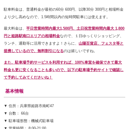
駐車料金は、普通料金が最初の60分 600円、以降30分 300円と相場料金
より少し高めなので、1.5時間以内の短時間駐車には使えます。
最大料金は、
平日営業時間内最大1,500円、土日祝営業時間内最大 1,800
円と姫路駅南口エリアの相場料金
なので、１日ゆっくりショッピング、
ランチ、通勤等に活用できますよ！さらに、
山陽百貨店、フェスタ等と
提携しているので、無料割引になる
のは嬉しいですね。
また、駐車場予約サービスを利用すれば、100%車室を確保できて最大
料金も更に安くなることも多いので、以下の駐車場予約サイトで確認し
て予約してみてくださいね！
基本情報
▼ 住所：兵庫県姫路市南町47
▼ 台数： 66台
▼ 駐車場形態：機械式
駐車場
▼ 営業時間： 8:00-21:00