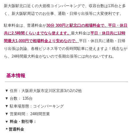
新大阪駅北口近くの大規模コインパーキングで、収容台数は135台と多
く
、新大阪駅周辺でのお仕事、通勤・日帰り出張等に大変便利です。
駐車料金は、普通料金が
3
0
分 300円と駅北口の相場料金で、平日・休日
共に2.5時間
くらいまでなら使えます。
最大料金は
平日・休日共に12時
間最大1,000円で相場料金より安めなので、
平日・休日共に通勤・日帰
り出張は勿論、各種ビジネス等での長時間駐車に使えますよ！残念なが
ら、24時間最大料金がないので長期出張等には向かねいですね。
基本情報
▼ 住所：大阪府大阪市淀川区宮原3の2の2他
▼ 台数： 135台
▼ 駐車場形態：コインパーキング
▼ 営業時間： 24時間営業
▼ 料金・割引等：
＊普通料金