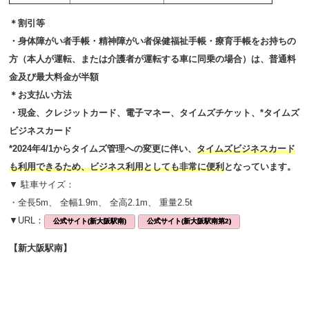
＊割引等
・身体障がい者手帳・精神障がい者保健福祉手帳・療育手帳をお持ちの
方（本人が運転、または介護者が運転する車に同乗の場合）は、普通料
金及び最大料金が半額
＊お支払い方法
・現金、クレジットカード、電子マネー、タイムズチケット、*タイムズ
ビジネスカード
*2024年4/1からタイムズ管理への変更に伴い、
タイムズビジネスカード
も利用できるため、ビジネス利用としても非常に便利
となっています。
▼ 駐車サイズ：
・全長5m、 全幅1.9m、 全高2.1m、 重量2.5t
▼URL：
公式サイト(新大阪駅南)
公式サイト(新大阪駅南第2)
【新大阪駅南】