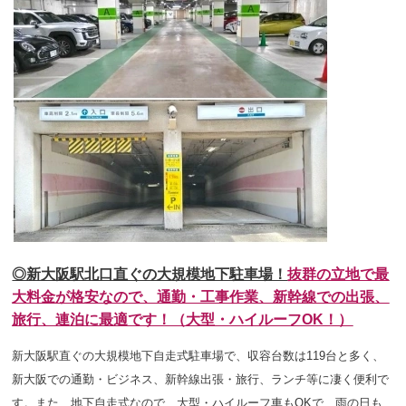
◎新大阪駅北口直ぐの大規模地下駐車場！
抜群の立地で最
大料金が格安なので、通勤・工事作業、新幹線での出張、
旅行、連泊に最適です！（大型・ハイルーフOK！）
新大阪駅直ぐの大規模地下自走式駐車場で、収容台数は119台と多く
、
新大阪での通勤・ビジネス、新幹線出張・旅行、ランチ等に凄く便利で
す。また、地下自走式なので、大型・ハイルーフ車もOKで、
雨の日も