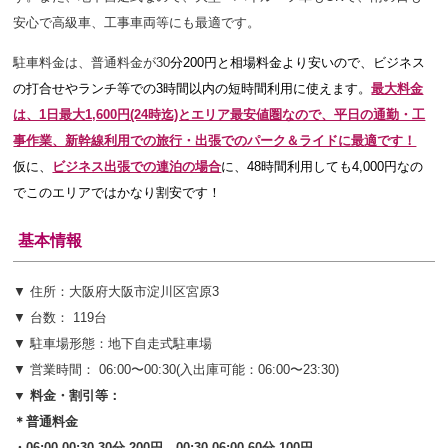
安心で
高級車、工事車両等にも最適です。
駐車料金は、普通料金が30
分200円と相場料金より安いので、ビジネス
の打合せやランチ等での3時間以内の短時間利用に使えます。
最大料金
は、1日最大1,600円(24時迄)とエリア最安値圏なので、平日の通勤・工
事作業、新幹線利用での旅行・出張でのパーク＆ライドに最適です！
仮に、
ビジネス出張での連泊の場合
に、48時間利用しても4,000円なの
でこのエリアではかなり割安です！
基本情報
▼ 住所：大阪府大阪市淀川区宮原3
▼ 台数： 119台
▼ 駐車場形態：地下自走式駐車場
▼ 営業時間： 06:00〜00:30(入出庫可能：06:00〜23:30)
▼ 料金・割引等：
＊普通料金
・06:00-00:30 30分 200円、00:30-06:00 60分 100円