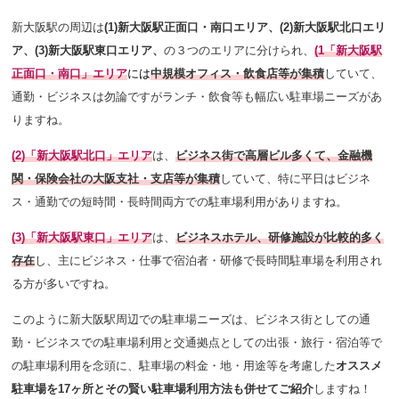
新大阪駅の周辺は
(1)新大阪駅正面口・南口エリア、
(2)新大阪駅北口エリ
ア、(3)新大阪駅東口エリア、
の３つのエリアに分けられ、
(1「新大阪駅
正面口・南口」エリア
に
は
中規模オフィス・飲食店等が集積
していて、
通勤・ビジネスは勿論ですがランチ・飲食等も幅広い
駐車場ニーズがあ
りますね。
(2)「新大阪駅北口」エリア
は、
ビジネス街で高層ビル多くて、金融機
関・保険会社の大阪支社・支店等が集積
していて、特に平日はビジネ
ス・通勤での短時間・長時間両方での駐車場利用がありますね。
(3)「新大阪駅東口」エリア
は、
ビジネスホテル、研修施設が比較的多く
存在
し、主にビジネス・仕事で宿泊者・研修で長時間駐車場を利用され
る方が多いですね。
このように新大阪駅周辺での駐車場ニーズは、ビジネス街としての通
勤・ビジネスでの駐車場利用と交通拠点としての出張・旅行・宿泊等で
の駐車場利用を念頭に、駐車場の料金・地・用途等を考慮した
オススメ
駐車場を17ヶ所とその賢い駐車場利用方法も併せてご紹介
しますね！