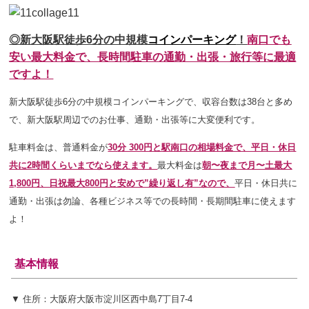
◎新大阪駅徒歩6分の中規模
コインパーキング
！
南口でも
安い最大料金で
、長時間駐車の通勤・出張・旅行等に最適
ですよ！
新大阪駅徒歩6分の中規模コインパーキングで、収容台数は38台と多め
で
、新大阪駅周辺でのお仕事、通勤・出張等に大変便利です。
駐車料金は、普通料金が
30
分 300円と駅南口の相場料金で、平日・休日
共に2時間
くらいまでなら使えます。
最大料金は
朝〜夜まで月〜土最大
1,800円、日祝最大800円と安めで”繰り返し有”なので、
平日・休日共に
通勤・出張は勿論、各種ビジネス等での長時間・長期間駐車に使えます
よ！
基本情報
▼ 住所：大阪府大阪市淀川区西中島7丁目7-4