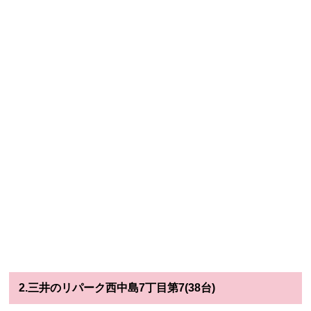
2.三井のリパーク西中島7丁目第7(38台)