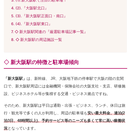
(1).新大阪駅で注目の駐車場！
(2).『大阪駅北口』
(3).『新大阪駅正面口・南口』
(4).『新大阪駅東口』
◇ 新大阪駅関連の『厳選駐車場記事一覧』
◇ 新大阪駅の周辺施設一覧
◇ 新大阪駅の特徴と駐車場傾向
「新大阪駅」
は、新幹線、 JR、大阪地下鉄の停車駅で大阪の陸の玄関
口で、新大阪駅周辺には金融機関・保険会社の大阪支社・支店、研修施
設、ビジネスホテル等が集積する交通・ビジネス拠点ですね。
そのため、新大阪駅は平日は通勤・出張・ビジネス、ランチ、休日は旅
行・観光等で多くの人が利用し、周辺の駐車場も
安い最大料金、連泊(2
泊3日、48時間以上)、予約サービス等のニーズも多くて常に高い稼働状
況
となっています。