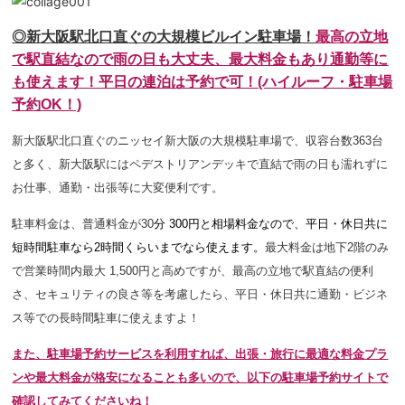
◎新大阪駅北口直ぐの大規模ビルイン駐車場！
最高の立地
で駅直結なので
雨の日も大丈夫、最大料金もあり通勤等に
も使えます！平日の連泊は予約で可！(ハイルーフ・駐車場
予約OK！)
新大阪駅北口直ぐのニッセイ新大阪の大規模駐車場で、収容台数363台
と多く、新大阪駅にはペデストリアンデッキで直結で雨の日も濡れずに
お仕事、通勤・出張等に大変便利です。
駐車料金は、普通料金が30
分 300円と相場料金なので、平日・休日共に
短時間駐車なら2時間
くらいまでなら使えます。
最大料金は地下2階のみ
で営業
時間内最大 1,500円と高めですが、最高の立地で駅直結の便利
さ、セキュリティの良さ等を考慮したら、
平日・休日共に通勤・ビジネ
ス等での長時間駐車に使えますよ！
また、駐車場予約サービスを利用すれば、出張・旅行に最適な料金プラ
ンや最大料金が格安になることも多いので、以下の駐車場予約サイトで
確認してみてくださいね！