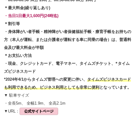
＊最大料金(繰り返しあり)
・当日1日最大1,600円(24時迄)
＊割引等
・身体障がい者手帳・精神障がい者保健福祉手帳・療育手帳をお持ちの
方（本人が運転、または介護者が運転する車に同乗の場合）は、普通料
金及び最大料金が半額
＊お支払い方法
現金、クレジットカード、電子マネー、タイムズチケット、*タイム
・
ズビジネスカード
*2024年4/1からタイムズ管理への変更に伴い、
タイムズビジネスカード
も利用できるため、ビジネス利用としても非常に便利
となっています。
▼ 駐車サイズ
・全長5m、 全幅1.9m、 全高2.1m
▼URL：
公式サイトページ