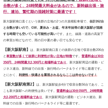
台数が多く、24時間最大料金があるので、新幹線出張・旅
行、連泊、
繁忙期の混雑対策に最適です！
新大阪駅南口直ぐという抜群の立地の2つの大規模駐車場で、
合計262台
と
台数が多いので、GW、夏休み・お盆、年末年始等の新大阪駅が混雑
する時期でも空いている可能性が高い
です。また、
線路・道路の高架下
の車室が殆どなので、雨の日や夏の暑い日でも安心です。
【新大阪駅南】
は、新大阪駅南口直ぐの抜群の立地で収容台数206台
と
車室数が多くて抜群に利便性が良い立地が特徴
です
。
普通料金は30分
350円
、
24時間最大2,300円と相場料金であり
、新大阪駅周辺の通勤・ビ
ジネス連泊、新幹線での出張・旅行時のパーク＆ライド等に最適です。
とにかく、
利便性・快適さを重視されるならここは外せないです！
【新大阪駅南第2】
は、新大阪駅徒歩4分で収容台数56台であり、こ
こも新大阪駅への利便性は良いです
。
普通料金は30分350円
、
24時間最
大2,200円と相場料金であり
、新大阪駅周辺の通勤・ビジネス連泊、新
幹線での出張・旅行時のパーク＆ライド等に最適です。