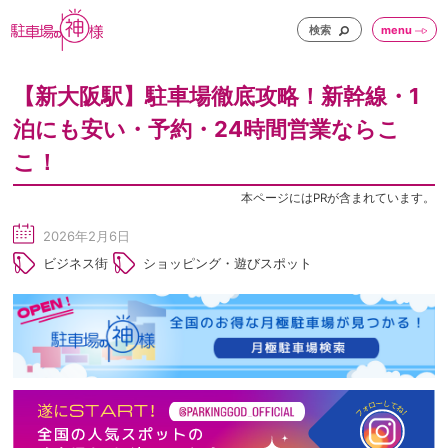
検索
menu
【新大阪駅】駐車場徹底攻略！新幹線・1
泊にも安い・予約・24時間営業ならこ
こ！
本ページにはPRが含まれています。
2026年2月6日
sc
ビジネス街
ショッピング・遊びスポット
he
du
le