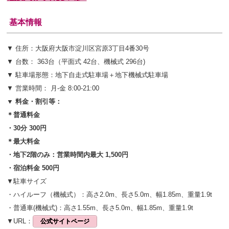
基本情報
▼ 住所：大阪府大阪市淀川区宮原3丁目4番30号
▼ 台数： 363台（平面式 42台、機械式 296台)
▼ 駐車場形態：地下自走式駐車場＋地下機械式駐車場
▼ 営業時間： 月-金 8:00-21:00
▼ 料金・割引等：
＊普通料金
・30分 300円
＊最大料金
・地下2階のみ：営業時間内最大 1,500円
・宿泊料金 500円
▼駐車サイズ
・ハイルーフ（機械式）：高さ2.0m、長さ5.0m、幅1.85m、重量1.9t
・普通車(機械式)：高さ1.55m、長さ5.0m、幅1.85m、重量1.9t
▼URL：
公式サイトページ