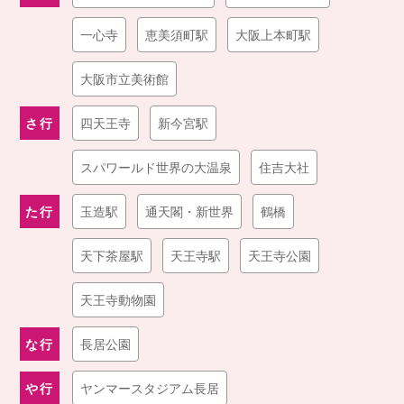
一心寺
恵美須町駅
大阪上本町駅
大阪市立美術館
さ行
四天王寺
新今宮駅
スパワールド世界の大温泉
住吉大社
た行
玉造駅
通天閣・新世界
鶴橋
天下茶屋駅
天王寺駅
天王寺公園
天王寺動物園
な行
長居公園
や行
ヤンマースタジアム長居