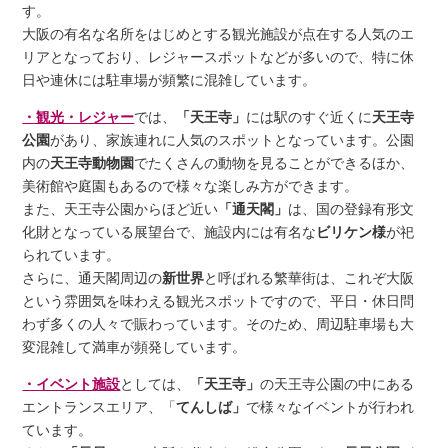
す。
大阪の有名な名所をはじめとする観光施設が点在する人気のエ
リアとなっており、レジャースポットなどが多いので、特に休
日や連休には駐車場が頻繁に混雑しています。
・観光・レジャー
では、
「天王寺」
には駅のすぐ近くに
天王寺
公園
があり、家族連れに人気のスポットとなっています。公園
内の
天王寺動物園
でたくさんの動物を見ることができるほか、
美術館や庭園もあるので様々な楽しみ方ができます。
また、天王寺公園からほど近い
「通天閣」
は、国の登録有形文
化財となっている展望台で、施設内には有名な
ビリケン様
が祀
られています。
さらに、通天閣周辺の
新世界
と呼ばれる繁華街は、これぞ大阪
という雰囲気を味わえる観光スポットですので、平日・休日問
わず多くの人々で賑わっています。そのため、周辺駐車場も大
変混雑して満車が頻発しています。
・イベント施設
としては、
「天王寺」
の天王寺公園の中にある
エントランスエリア、「
てんしば」
で様々なイベントが行われ
ています。