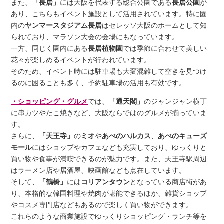
また、
「長居」
には大阪を代表する総合公園である
長居公園
が
あり、こちらもイベント施設として活用されています。特に園
内の
ヤンマースタジアム長居
はセレッソ大阪のホームとして知
られており、マラソン大会の会場にもなっています。
一方、同じく園内にある
長居植物園
では季節に合わせて美しい
花々が楽しめるイベントが行われています。
そのため、イベント時には駐車場も大変混雑して空きを見つけ
るのに困ることも多く、予約駐車場の活用も有効です。
・ショッピング・グルメ
では、
「通天閣」
のジャンジャン横丁
に串カツやたこ焼きなど、大阪ならではのグルメが揃っていま
す。
さらに、
「天王寺」
の
ミオ
や
あべのハルカス
、
あべのキューズ
モール
にはショップやカフェなども充実しており、ゆっくりと
買い物や食事が満喫できるのが魅力です。また、天王寺駅周辺
はラーメン店や居酒屋、映画館なども点在しています。
そして、
「鶴橋」
には
コリアンタウン
となっている商店街があ
り、本格的な韓国料理や焼肉が堪能できるほか、雑貨ショップ
やコスメ専門店などもあるので楽しく買い物ができます。
これらのような商業施設でゆっくりショッピング・ランチ等を