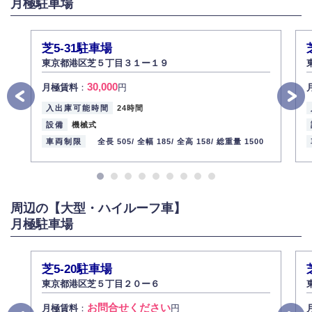
月極駐車場
弊社社員全員が、個人情報の取り扱いについての重要性を理解し、より適
切に管理するよう社内教育を実施してまいります。
株式会社ミコト
芝5-31駐車場
2013年12月1日
代表取締役社長 野口 幸男
東京都港区芝５丁目３１ー１９
30,000
月極賃料
：
円
入出庫可能時間
24時間
設備
機械式
車両制限
全長 505/
全幅 185/
全高 158/
総重量 1500
周辺の【大型・ハイルーフ車】
月極駐車場
芝5-20駐車場
東京都港区芝５丁目２０ー６
お問合せください
月極賃料
：
円