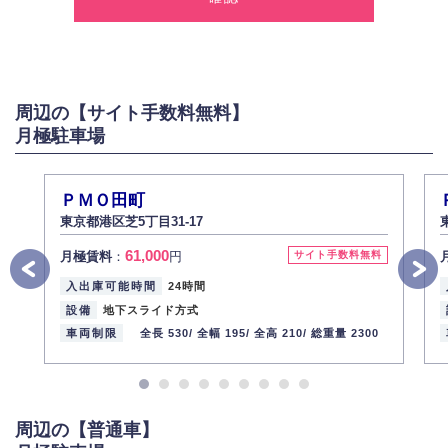
2.個人情報の利用
弊社は個人情報を以下の目的にのみ利用いたします。
以下に定めない目的で個人情報を利用する場合、あらかじめご本人の同意
を得た上で行ないます。
周辺の【サイト手数料無料】
お問い合わせに対する回答、資料等の送付
月極駐車場
採用に関する回答、情報の提供
３.個人情報の安全管理
弊社は取り扱う個人情報の外部への漏洩を防止し、その利用目的に応じて
ＰＭＯ田町
適切かつ安全に管理します。
東京都港区芝5丁目31-17
4.個人情報の第三者提供
61,000
月極賃料
：
円
サイト手数料無料
法的義務など正当な理由に基づく要請があった場合を除き、お客様の個人
情報をご本人の同意なく第三者に提供いたしません。
入出庫可能時間
24時間
5.個人情報の開示・訂正・削除
設備
地下スライド方式
お客様ご本人から自己の個人情報開示の請求があった場合、すみやかに開
車両制限
全長 530/
全幅 195/
全高 210/
総重量 2300
示いたします（ご本人であることが確認できない場合は開示いたしませ
ん）。
また、個人情報の内容に誤りがあり、ご本人から訂正・追加・削除の請求
がある場合は適切に対応いたします。
周辺の【普通車】
6.個人情報管理の社内教育