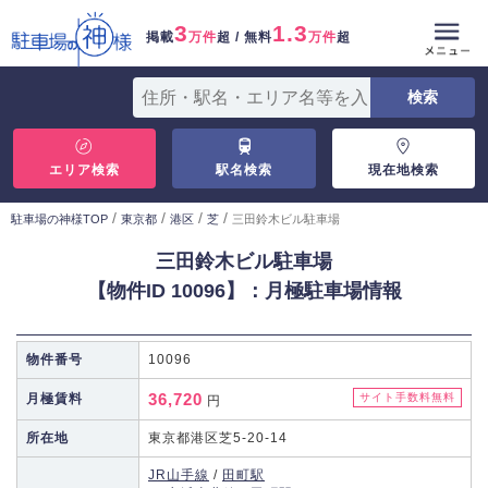
3
1.3
掲載
万件
超 / 無料
万件
超
エリア検索
駅名検索
現在地検索
/
/
/
/
駐車場の神様TOP
東京都
港区
芝
三田鈴木ビル駐車場
三田鈴木ビル駐車場
【物件ID 10096】：月極駐車場情報
物件番号
10096
36,720
月極賃料
サイト手数料無料
円
所在地
東京都港区芝5-20-14
JR山手線
/
田町駅