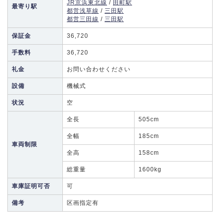
JR京浜東北線
/
田町駅
最寄り駅
都営浅草線
/
三田駅
都営三田線
/
三田駅
保証金
36,720
手数料
36,720
礼金
お問い合わせください
設備
機械式
状況
空
全長
505cm
全幅
185cm
車両制限
全高
158cm
総重量
1600kg
車庫証明可否
可
備考
区画指定有