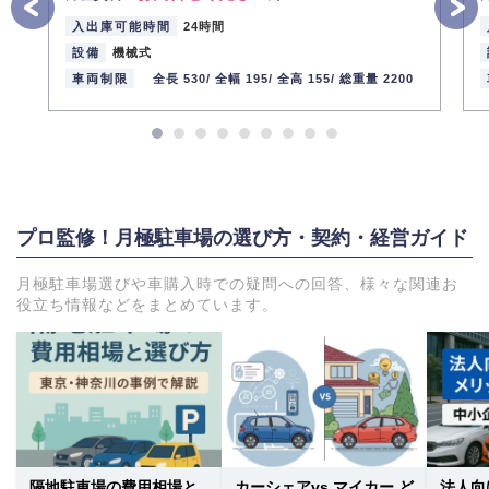
入出庫可能時間
24時間
設備
機械式
車両制限
全長 530/
全幅 195/
全高 155/
総重量 2200
プロ監修！月極駐車場の選び方・契約・経営ガイド
月極駐車場選びや車購入時での疑問への回答、様々な関連お
役立ち情報などをまとめています。
隔地駐車場の費用相場と
カーシェアvs マイカー ど
法人向