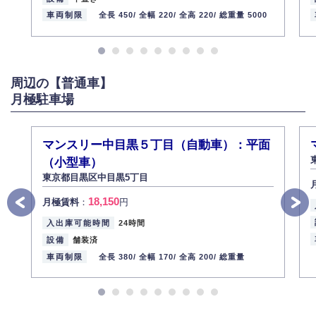
お客様ご本人から自己の個人情報開示の請求があった場合、すみやかに開
車両制限
全長 450/
全幅 220/
全高 220/
総重量 5000
示いたします（ご本人であることが確認できない場合は開示いたしませ
ん）。
また、個人情報の内容に誤りがあり、ご本人から訂正・追加・削除の請求
がある場合は適切に対応いたします。
周辺の【普通車】
6.個人情報管理の社内教育
月極駐車場
弊社社員全員が、個人情報の取り扱いについての重要性を理解し、より適
切に管理するよう社内教育を実施してまいります。
株式会社ミコト
マンスリー中目黒５丁目（自動車）：平面
2013年12月1日
代表取締役社長 野口 幸男
（小型車）
東京都目黒区中目黒5丁目
18,150
月極賃料
：
円
入出庫可能時間
24時間
設備
舗装済
車両制限
全長 380/
全幅 170/
全高 200/
総重量