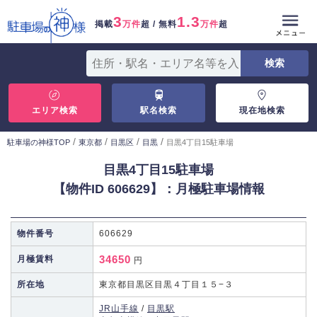
3
1.3
掲載
万件
超 / 無料
万件
超
エリア検索
駅名検索
現在地検索
/
/
/
/
駐車場の神様TOP
東京都
目黒区
目黒
目黒4丁目15駐車場
目黒4丁目15駐車場
【物件ID 606629】：月極駐車場情報
物件番号
606629
34650
月極賃料
円
所在地
東京都目黒区目黒４丁目１５−３
JR山手線
/
目黒駅