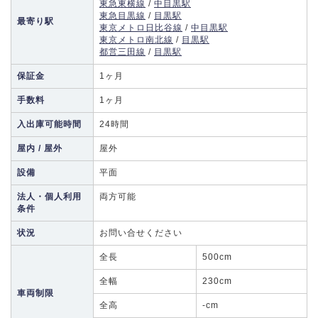
東急東横線
/
中目黒駅
東急目黒線
/
目黒駅
最寄り駅
東京メトロ日比谷線
/
中目黒駅
東京メトロ南北線
/
目黒駅
都営三田線
/
目黒駅
保証金
1ヶ月
手数料
1ヶ月
入出庫可能時間
24時間
屋内 / 屋外
屋外
設備
平面
法人・個人利用
両方可能
条件
状況
お問い合せください
全長
500cm
全幅
230cm
車両制限
全高
-cm