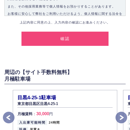
また、その他採用業務等で個人情報をお預かりすることがあります。
お客様に安心して弊社をご利用いただけるよう、個人情報に関する法令を
遵守し、適切な取り扱いをいたします。
上記内容に同意の上、入力内容の確認にお進みください。
1.個人情報の取得
弊社は、お客様に対して偽りや不正な方法を取ることなく、適正に個人情
報を取得いたします。
2.個人情報の利用
弊社は個人情報を以下の目的にのみ利用いたします。
以下に定めない目的で個人情報を利用する場合、あらかじめご本人の同意
を得た上で行ないます。
周辺の【サイト手数料無料】
お問い合わせに対する回答、資料等の送付
月極駐車場
採用に関する回答、情報の提供
３.個人情報の安全管理
弊社は取り扱う個人情報の外部への漏洩を防止し、その利用目的に応じて
目黒4-25-1駐車場
適切かつ安全に管理します。
東京都目黒区目黒4-25-1
4.個人情報の第三者提供
30,000
月極賃料
：
円
法的義務など正当な理由に基づく要請があった場合を除き、お客様の個人
情報をご本人の同意なく第三者に提供いたしません。
入出庫可能時間
24時間
5.個人情報の開示・訂正・削除
設備
平置き