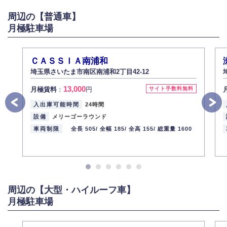
がある場合は適切に対応いたします。
周辺の【普通車】
6.個人情報管理の社内教育
月極駐車場
弊社社員全員が、個人情報の取り扱いについての重要性を理解し、より適
切に管理するよう社内教育を実施してまいります。
株式会社ミコト
ＣＡＳＳＩＡ南浦和
2013年12月1日
代表取締役社長 野口 幸男
埼玉県さいたま市南区南浦和2丁目42-12
13,000
月極賃料
：
円
サイト手数料無料
入出庫可能時間
24時間
設備
メリーゴーラウンド
車両制限
全長 505/
全幅 185/
全高 155/
総重量 1600
周辺の【大型・ハイルーフ車】
月極駐車場