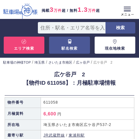
3
1.3
掲載
万件
超 / 無料
万件
超
エリア検索
駅名検索
現在地検索
/
/
/
/
駐車場の神様TOP
埼玉県
さいたま市南区
広ヶ谷戸
広ケ谷戸 2
広ケ谷戸 2
【物件ID 611058】：月極駐車場情報
物件番号
611058
6,600
月極賃料
円
所在地
埼玉県さいたま市南区広ケ谷戸537-2
最寄り駅
JR武蔵野線
/
東浦和駅