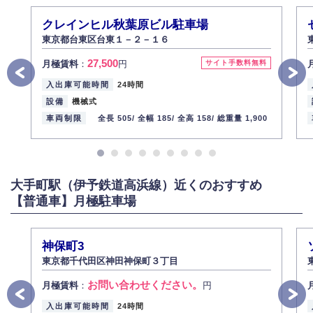
クレインヒル秋葉原ビル駐車場
東京都台東区台東１－２－１６
27,500
月極賃料
：
円
サイト手数料無料
入出庫可能時間
24時間
設備
機械式
車両制限
全長 505/
全幅 185/
全高 158/
総重量 1,900
大手町駅（伊予鉄道高浜線）近くのおすすめ
【普通車】月極駐車場
神保町3
東京都千代田区神田神保町３丁目
お問い合わせください。
月極賃料
：
円
入出庫可能時間
24時間