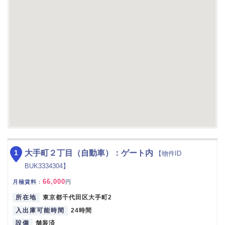
1
大手町２丁目（自動車）：ゲート内
【物件ID
BUK3334304】
66,000
月極賃料
：
円
所在地
東京都千代田区大手町2
入出庫可能時間
24時間
設備
舗装済