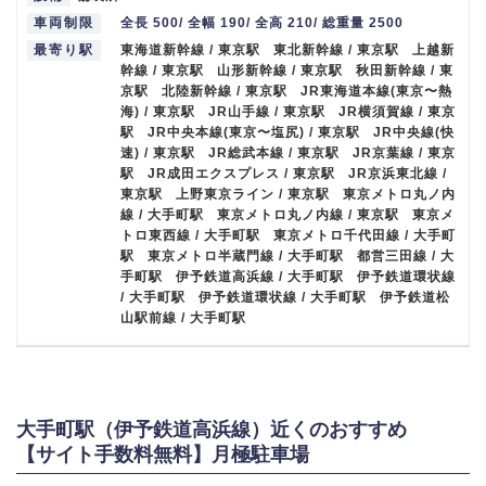
車両制限
全長 500/ 全幅 190/ 全高 210/ 総重量 2500
最寄り駅
東海道新幹線 / 東京駅 東北新幹線 / 東京駅 上越新
幹線 / 東京駅 山形新幹線 / 東京駅 秋田新幹線 / 東
京駅 北陸新幹線 / 東京駅 JR東海道本線(東京〜熱
海) / 東京駅 JR山手線 / 東京駅 JR横須賀線 / 東京
駅 JR中央本線(東京〜塩尻) / 東京駅 JR中央線(快
速) / 東京駅 JR総武本線 / 東京駅 JR京葉線 / 東京
駅 JR成田エクスプレス / 東京駅 JR京浜東北線 /
東京駅 上野東京ライン / 東京駅 東京メトロ丸ノ内
線 / 大手町駅 東京メトロ丸ノ内線 / 東京駅 東京メ
トロ東西線 / 大手町駅 東京メトロ千代田線 / 大手町
駅 東京メトロ半蔵門線 / 大手町駅 都営三田線 / 大
手町駅 伊予鉄道高浜線 / 大手町駅 伊予鉄道環状線
/ 大手町駅 伊予鉄道環状線 / 大手町駅 伊予鉄道松
山駅前線 / 大手町駅
大手町駅（伊予鉄道高浜線）近くのおすすめ
【サイト手数料無料】月極駐車場