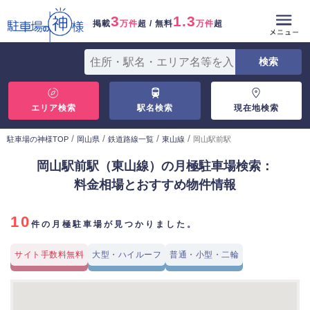
3
1.3
掲載
万件
超 / 無料
万件
超
エリア検索
駅名検索
現在地検索
/
/
/
/
駐車場の神様TOP
岡山県
鉄道路線一覧
東山線
岡山駅前駅
岡山駅前駅（東山線）の月極駐車場検索：
料金相場とおすすめ物件情報
10
件の月極駐車場が見つかりました。
サイト手数料無料
大型・ハイルーフ
普通・小型・二輪