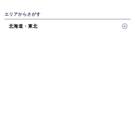
エリアからさがす
北海道・東北
関東
北陸・甲信越
東海
近畿
四国
中国
九州・沖縄