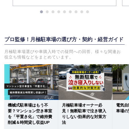
プロ監修！月極駐車場の選び方・契約・経営ガイド
月極駐車場選びや車購入時での疑問への回答、様々な関連お
役立ち情報などをまとめています。
機械式駐車場はもう不
月極駐車場オーナー必
電気自
要？マンション空き車室
見！無断駐車で泣き寝入
車場の
を「平置き化」で維持費
りしない効果的な対策方
削減＆時間貸し収益UP
法