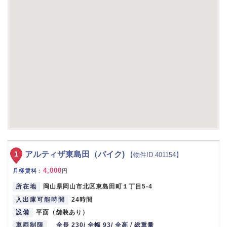
1
アルティザ東島田（バイク)
【物件ID 401154】
4,000
月極賃料
：
円
所在地
岡山県岡山市北区東島田町１丁目5-4
入出庫可能時間
24時間
設備
平面（舗装あり）
車両制限
全長 230/ 全幅 93/ 全高 / 総重量