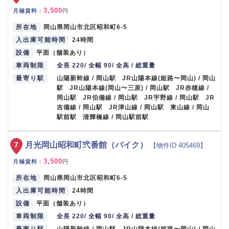
3,500
月極賃料
：
円
所在地
岡山県岡山市北区昭和町6-5
入出庫可能時間
24時間
設備
平面（舗装あり）
車両制限
全長 220/ 全幅 90/ 全高 / 総重量
最寄り駅
山陽新幹線 / 岡山駅 JR山陽本線(姫路〜岡山) / 岡山
駅 JR山陽本線(岡山〜三原) / 岡山駅 JR赤穂線 /
岡山駅 JR伯備線 / 岡山駅 JR宇野線 / 岡山駅 JR
吉備線 / 岡山駅 JR津山線 / 岡山駅 東山線 / 岡山
駅前駅 清輝橋線 / 岡山駅前駅
7
月光岡山昭和町弐番館（バイク）
【物件ID 405469】
3,500
月極賃料
：
円
所在地
岡山県岡山市北区昭和町6-5
入出庫可能時間
24時間
設備
平面（舗装あり）
車両制限
全長 220/ 全幅 90/ 全高 / 総重量