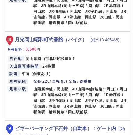
最寄り駅
山陽新幹線 / 岡山駅 JR山陽本線(姫路〜岡山) / 岡山
駅 JR山陽本線(岡山〜三原) / 岡山駅 JR赤穂線 /
岡山駅 JR伯備線 / 岡山駅 JR宇野線 / 岡山駅 JR
吉備線 / 岡山駅 JR津山線 / 岡山駅 東山線 / 岡山
駅前駅 清輝橋線 / 岡山駅前駅
8
月光岡山昭和町弐番館（バイク）
【物件ID 405468】
3,500
月極賃料
：
円
所在地
岡山県岡山市北区昭和町6-5
入出庫可能時間
24時間
設備
平面（舗装あり）
車両制限
全長 220/ 全幅 90/ 全高 / 総重量
最寄り駅
山陽新幹線 / 岡山駅 JR山陽本線(姫路〜岡山) / 岡山
駅 JR山陽本線(岡山〜三原) / 岡山駅 JR赤穂線 /
岡山駅 JR伯備線 / 岡山駅 JR宇野線 / 岡山駅 JR
吉備線 / 岡山駅 JR津山線 / 岡山駅 東山線 / 岡山
駅前駅 清輝橋線 / 岡山駅前駅
9
ピギーパーキング下石井（自動車）：ゲート内
【物