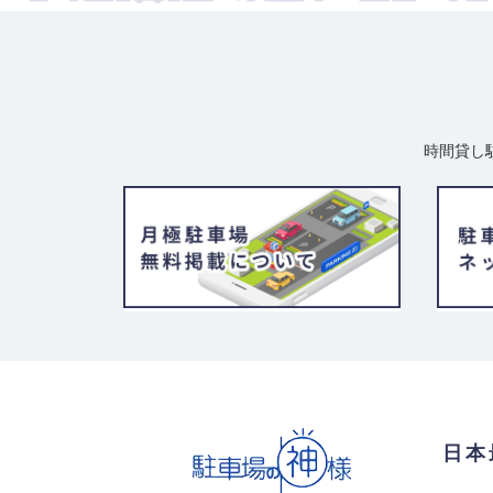
16,000
月極賃料
：
円
所在地
大阪府大阪市阿倍野区三明町2-3-11
入出庫可能時間
24時間
設備
平面（舗装あり）
車両制限
全長 490/ 全幅 185/ 全高 200/ 総
時間貸し
最寄り駅
大和路線 / 天王寺駅 大阪環状線 /
歌山) / 天王寺駅 近鉄南大阪線 /
/ 天王寺駅 大阪メトロ谷町線 / 天
倍野駅 阪堺電軌上町線 / 天王寺駅
野駅
シティインデックス阿倍野
11
【物件ID 406
16,000
月極賃料
：
円
所在地
大阪府大阪市阿倍野区三明町2-3-11
入出庫可能時間
24時間
設備
平面（舗装あり）
日本
車両制限
全長 490/ 全幅 185/ 全高 200/ 総
最寄り駅
大和路線 / 天王寺駅 大阪環状線 /