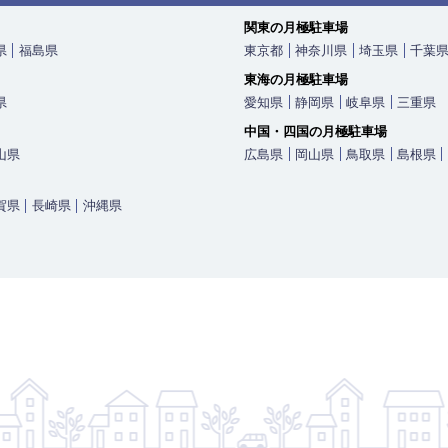
 天王寺駅 阪和線(天王寺〜和
関東の月極駐車場
線 / 天王寺駅 大阪メトロ谷
/ 阿倍野駅 阪堺電軌上町線 /
県
福島県
東京都
神奈川県
埼玉県
千葉
阿倍野駅
東海の月極駐車場
県
愛知県
静岡県
岐阜県
三重県
811】
中国・四国の月極駐車場
山県
広島県
岡山県
鳥取県
島根県
賀県
長崎県
沖縄県
 天王寺駅 阪和線(天王寺〜和
 河堀口駅 大阪メトロ御堂筋線
王寺駅 大阪メトロ谷町線 / 阿
前駅 阪堺電軌上町線 / 阿倍
810】