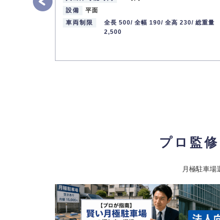
車両制限
全長 220/ 全幅 90/ 全高 / 総重量
設備
平面
最寄り駅
大和路線 / 天王寺駅 大阪環状線 /
歌山) / 天王寺駅 大阪メトロ御堂筋
車両制限
全長 500/
全幅 190/
全高 230/
総重量
御堂筋線 / 天王寺駅 大阪メトロ谷
2,500
谷町線 / 阿倍野駅 大阪メトロ堺筋
町線 / 天王寺駅前駅 阪堺電軌上町
線 / 新今宮駅前駅
阿倍野松崎町レジデンス
6
【物件ID 40681
24,000
月極賃料
：
円
所在地
大阪府大阪市阿倍野区松崎町3-16-19
入出庫可能時間
24時間
プロ監修
設備
パズル
車両制限
全長 505/ 全幅 185/ 全高 155/ 総
月極駐車場
最寄り駅
大和路線 / 天王寺駅 大阪環状線 /
歌山) / 天王寺駅 大阪メトロ御堂筋
町線 / 天王寺駅 大阪メトロ谷町線 
天王寺駅前駅 阪堺電軌上町線 / 