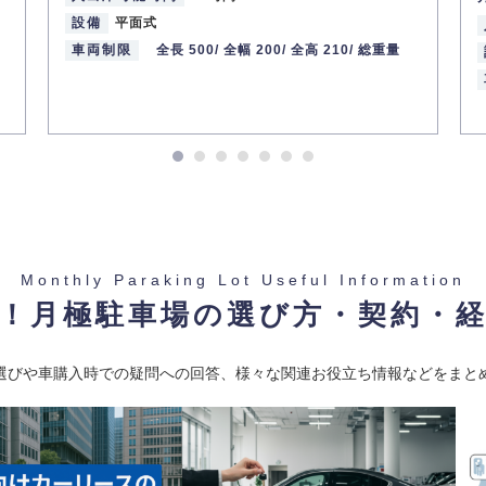
設備
平面式
 天王寺駅 阪和線(天王寺〜和
線 / 動物園前駅 大阪メトロ
車両制限
全長 500/
全幅 200/
全高 210/
総重量
町線 / 天王寺駅 大阪メトロ
線 / 動物園前駅 阪堺電軌上
線 / 阿倍野駅 阪堺電軌阪堺
4】
Monthly Paraking Lot Useful Information
！月極駐車場の選び方・契約・
重量
選びや車購入時での疑問への回答、様々な関連お役立ち情報などをまと
 天王寺駅 阪和線(天王寺〜和
線 / 天王寺駅 大阪メトロ谷
/ 阿倍野駅 阪堺電軌上町線 /
阿倍野駅