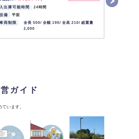
設備
機械
入出庫可能時間
24時間
車両制限
設備
平面
車両制限
全長 500/
全幅 190/
全高 210/
総重量
2,000
経営ガイド
めています。