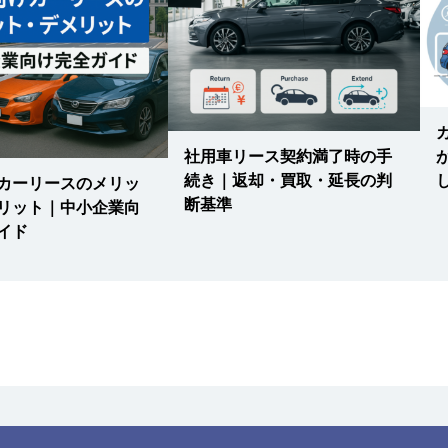
3】
重量
社用車リース契約満了時の手
 天王寺駅 阪和線(天王寺〜和
続き｜返却・買取・延長の判
カーリースのメリッ
線 / 天王寺駅 大阪メトロ谷
断基準
リット｜中小企業向
/ 阿倍野駅 阪堺電軌上町線 /
イド
阿倍野駅
2】
重量