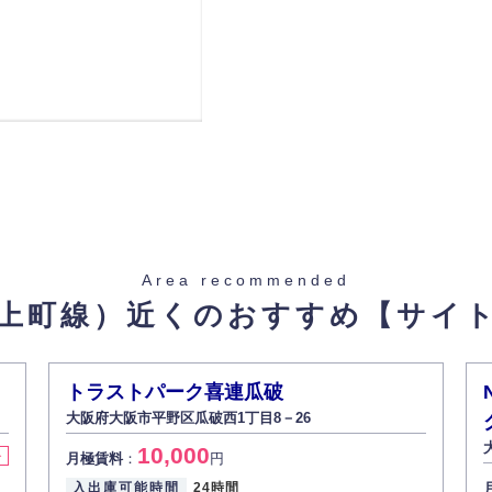
重量
 天王寺駅 阪和線(天王寺〜和
線 / 天王寺駅 大阪メトロ谷
/ 阿倍野駅 阪堺電軌上町線 /
阿倍野駅
Area recommended
上町線）近くのおすすめ
【サイ
件ID 406988】
トラストパーク喜連瓜破
大阪府大阪市平野区瓜破西1丁目8－26
10,000
料
月極賃料
：
円
入出庫可能時間
24時間