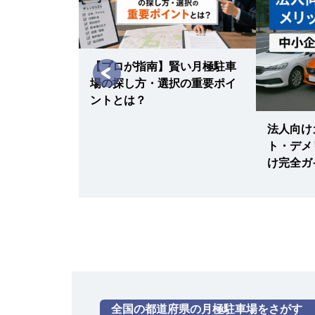
阿倍野松崎町レジデンス
7
【物件ID 40681
24,000
月極賃料
：
円
所在地
大阪府大阪市阿倍野区松崎町3-16-19
【プロが指南】賢い月極駐車
入出庫可能時間
24時間
場の探し方・選択の重要ポイ
設備
パズル
ントとは？
車両制限
全長 505/ 全幅 185/ 全高 155/ 総
最寄り駅
大和路線 / 天王寺駅 大阪環状線 /
法人向け
歌山) / 天王寺駅 大阪メトロ御堂筋
月だけ借りた
ト・デメ
町線 / 天王寺駅 大阪メトロ谷町線 
コツと断られ
け完全ガ
天王寺駅前駅 阪堺電軌上町線 / 
阿倍野松崎町レジデンス
8
【物件ID 40681
24,000
月極賃料
：
円
所在地
大阪府大阪市阿倍野区松崎町3-16-19
入出庫可能時間
24時間
設備
パズル
車両制限
全長 505/ 全幅 185/ 全高 155/ 総
全国の都道府県の月極駐車場をさがす