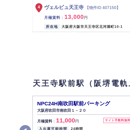
ヴェルビュ天王寺
4
【物件ID 407150】
13,000
月極賃料
：
円
所在地
大阪府大阪市天王寺区北河堀町10-1
入出庫可能時間
24時間
設備
パズル
車両制限
全長 470/ 全幅 180/ 全高 150/ 総
最寄り駅
大和路線 / 天王寺駅 大阪環状線 /
歌山) / 天王寺駅 大阪メトロ御堂筋
町線 / 天王寺駅 大阪メトロ谷町線 
天王寺駅前駅 阪堺電軌上町線 / 
天王寺駅前駅（阪堺電軌
ワン・プレイス天王寺駅前(バイク)
5
【物
4,500
月極賃料
：
円
NPC24H南吹田駅前パーキング
所在地
大阪府大阪市西成区山王1-5-22
大阪府吹田市南吹田１－２０
入出庫可能時間
24時間
11,000
サイト手数料無
月極賃料
：
円
設備
平面（舗装あり）
入出庫可能時間
24時間