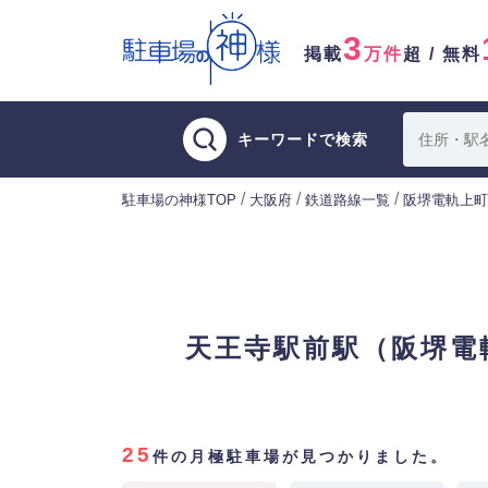
3
掲載
万件
超 / 無料
キーワードで検索
/
/
/
駐車場の神様TOP
大阪府
鉄道路線一覧
阪堺電軌上町
天王寺駅前駅（阪堺電
25
件の月極駐車場が見つかりました。