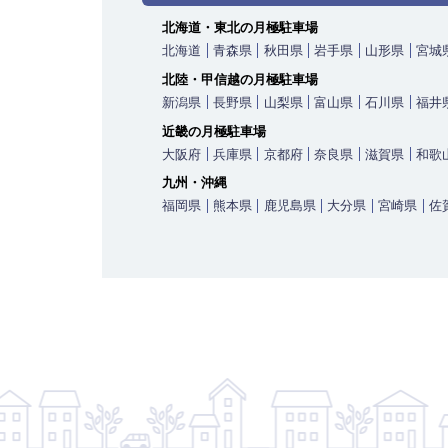
最寄り駅
大和路線 / 天王寺駅 大阪環状線 /
北海道・東北の月極駐車場
歌山) / 天王寺駅 大阪メトロ御堂筋
町線 / 天王寺駅 大阪メトロ谷町線 
北海道
青森県
秋田県
岩手県
山形県
宮城
天王寺駅前駅 阪堺電軌上町線 / 
北陸・甲信越の月極駐車場
新潟県
長野県
山梨県
富山県
石川県
福井
シティインデックス阿倍野
9
【物件ID 406
近畿の月極駐車場
大阪府
兵庫県
京都府
奈良県
滋賀県
和歌
13,500
月極賃料
：
円
九州・沖縄
所在地
大阪府大阪市阿倍野区三明町2-3-11
福岡県
熊本県
鹿児島県
大分県
宮崎県
佐
入出庫可能時間
24時間
設備
平面（舗装あり）
車両制限
全長 505/ 全幅 200/ 全高 / 総重量
最寄り駅
大和路線 / 天王寺駅 大阪環状線 /
歌山) / 天王寺駅 近鉄南大阪線 /
/ 天王寺駅 大阪メトロ谷町線 / 天
倍野駅 阪堺電軌上町線 / 天王寺駅
野駅
シティインデックス阿倍野
10
【物件ID 406