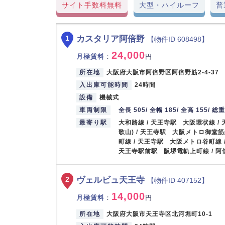
サイト手数料無料
大型・ハイルーフ
普
カスタリア阿倍野
1
【物件ID 608498】
24,000
月極賃料
：
円
所在地
大阪府大阪市阿倍野区阿倍野筋2-4-37
入出庫可能時間
24時間
設備
機械式
車両制限
全長 505/ 全幅 185/ 全高 155/ 総
最寄り駅
大和路線 / 天王寺駅 大阪環状線 /
歌山) / 天王寺駅 大阪メトロ御堂筋
町線 / 天王寺駅 大阪メトロ谷町線 
天王寺駅前駅 阪堺電軌上町線 / 
ヴェルビュ天王寺
2
【物件ID 407152】
14,000
月極賃料
：
円
所在地
大阪府大阪市天王寺区北河堀町10-1