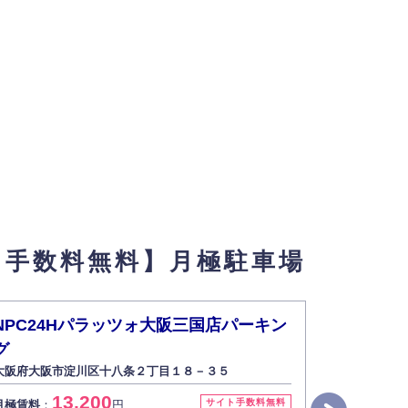
ト手数料無料】月極駐車場
NPC24Hパラッツォ大阪三国店パーキン
トラスト
大阪府大阪市
グ
大阪府大阪市淀川区十八条２丁目１８－３５
5
月極賃料
：
13,200
サイト手数料無料
月極賃料
：
円
入出庫可能