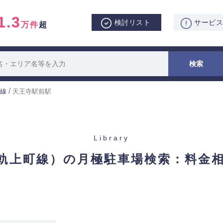
1.3
検討リスト
サービ
万件
超
/
線
天王寺駅前駅
Library
軌上町線）の月極駐車場検索：
料金