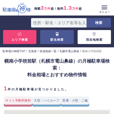
3
1.3
掲載
万件
超 / 無料
万件
超
エリア検索
駅名検索
現在地検索
/
/
/
/
駐車場の神様TOP
北海道
鉄道路線一覧
札幌市電山鼻線
幌南小学校前駅
幌南小学校前駅（札幌市電山鼻線）の月極駐車場検
索：
料金相場とおすすめ物件情報
1
件の月極駐車場が見つかりました。
サイト手数料無料
大型・ハイルーフ
普通・小型・二輪