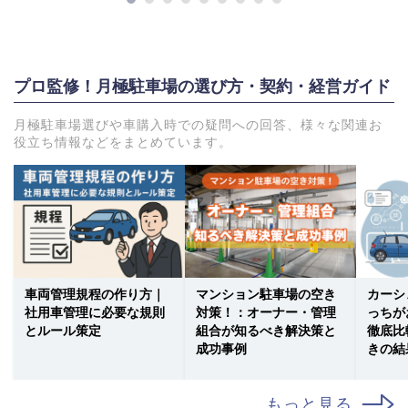
プロ監修！月極駐車場の選び方・契約・経営ガイド
月極駐車場選びや車購入時での疑問への回答、様々な関連お
役立ち情報などをまとめています。
車両管理規程の作り方｜
マンション駐車場の空き
カーシ
社用車管理に必要な規則
対策！：オーナー・管理
っちが
とルール策定
組合が知るべき解決策と
徹底比
成功事例
きの結
もっと見る