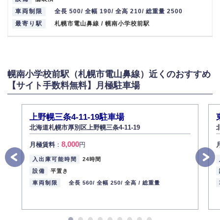
車両制限
全長 500/ 全幅 190/ 全高 210/ 総重量 2500
最寄り駅
札幌市電山鼻線 / 幌南小学校前駅
幌南小学校前駅（札幌市電山鼻線）近くのおすすめ
【サイト手数料無料】月極駐車場
上野幌三条4-11-19駐車場
北海道札幌市厚別区上野幌三条4-11-19
8,000
月極賃料
：
円
入出庫可能時間
24時間
設備
平置き
車両制限
全長 560/
全幅 250/
全高 /
総重量