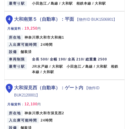
最寄り駅
小田急江ノ島線 / 大和駅 相鉄本線 / 大和駅
4
大和南第５（自動車）：平面
【物件ID BUK1506901】
19,250
月極賃料
：
円
所在地
神奈川県大和市大和南1
入出庫可能時間
24時間
設備
舗装済
車両制限
全長 500/ 全幅 190/ 全高 210/ 総重量 2500
最寄り駅
JR水戸線 / 大和駅 小田急江ノ島線 / 大和駅 相鉄
本線 / 大和駅
5
大和深見西（自動車）：ゲート内
【物件ID
BUK2120001】
12,100
月極賃料
：
円
所在地
神奈川県大和市深見西2
入出庫可能時間
24時間
設備
舗装済