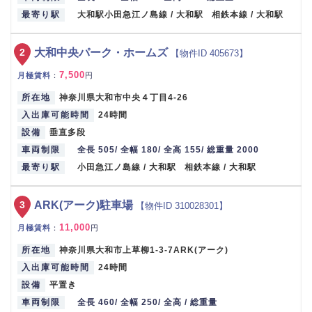
最寄り駅
大和駅小田急江ノ島線 / 大和駅 相鉄本線 / 大和駅
2
大和中央パーク・ホームズ
【物件ID 405673】
7,500
月極賃料
：
円
所在地
神奈川県大和市中央４丁目4-26
入出庫可能時間
24時間
設備
垂直多段
車両制限
全長 505/ 全幅 180/ 全高 155/ 総重量 2000
最寄り駅
小田急江ノ島線 / 大和駅 相鉄本線 / 大和駅
3
ARK(アーク)駐車場
【物件ID 310028301】
11,000
月極賃料
：
円
所在地
神奈川県大和市上草柳1-3-7ARK(アーク)
入出庫可能時間
24時間
設備
平置き
車両制限
全長 460/ 全幅 250/ 全高 / 総重量