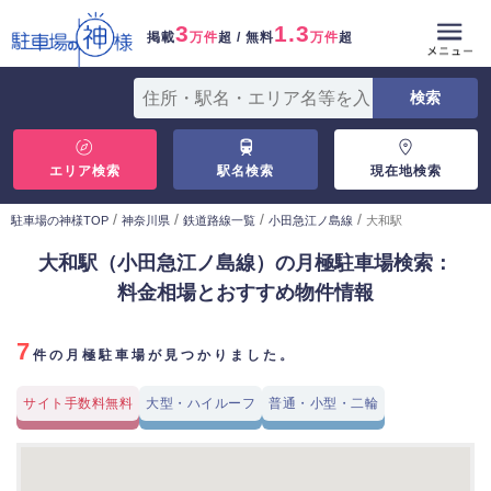
3
1.3
掲載
万件
超 / 無料
万件
超
エリア検索
駅名検索
現在地検索
/
/
/
/
駐車場の神様TOP
神奈川県
鉄道路線一覧
小田急江ノ島線
大和駅
大和駅（小田急江ノ島線）の月極駐車場検索：
料金相場とおすすめ物件情報
7
件の月極駐車場が見つかりました。
サイト手数料無料
大型・ハイルーフ
普通・小型・二輪