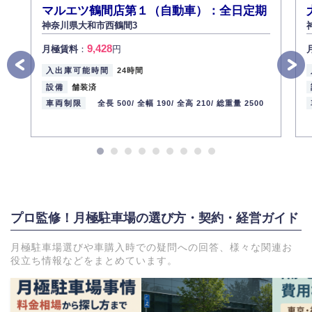
マルエツ鶴間店第１（自動車）：全日定期
神奈川県大和市西鶴間3
9,428
月極賃料
：
円
入出庫可能時間
24時間
設備
舗装済
車両制限
全長 500/
全幅 190/
全高 210/
総重量 2500
プロ監修！月極駐車場の選び方・契約・経営ガイド
月極駐車場選びや車購入時での疑問への回答、様々な関連お
役立ち情報などをまとめています。