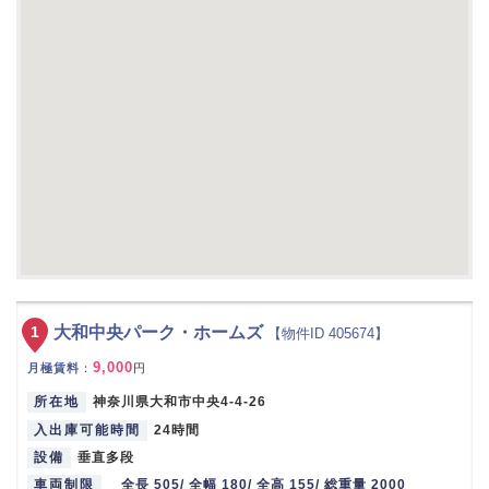
1
大和中央パーク・ホームズ
【物件ID 405674】
9,000
月極賃料
：
円
所在地
神奈川県大和市中央4-4-26
入出庫可能時間
24時間
設備
垂直多段
車両制限
全長 505/ 全幅 180/ 全高 155/ 総重量 2000