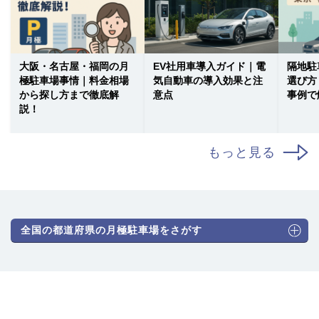
大阪・名古屋・福岡の月
EV社用車導入ガイド｜電
隔地駐
極駐車場事情｜料金相場
気自動車の導入効果と注
選び方
から探し方まで徹底解
意点
事例で
説！
もっと見る
全国の都道府県の月極駐車場をさがす