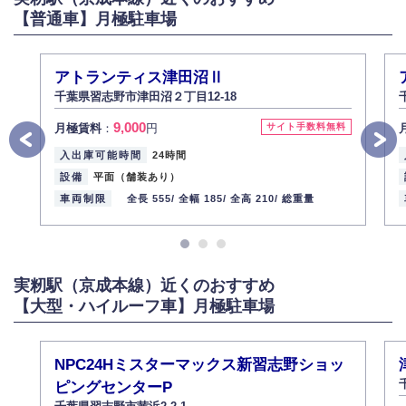
【普通車】月極駐車場
アトランティス津田沼Ⅱ
千葉県習志野市津田沼２丁目12-18
9,000
月極賃料
：
円
サイト手数料無料
入出庫可能時間
24時間
設備
平面（舗装あり）
車両制限
全長 555/
全幅 185/
全高 210/
総重量
実籾駅（京成本線）近くのおすすめ
【大型・ハイルーフ車】月極駐車場
NPC24Hミスターマックス新習志野ショッ
ピングセンターP