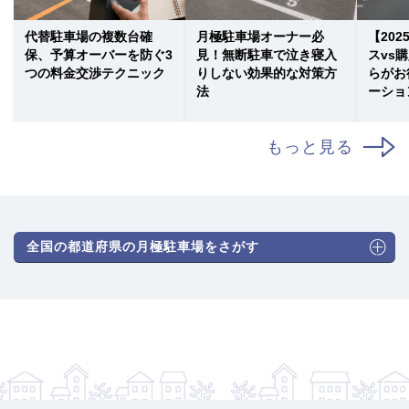
代替駐車場の複数台確
月極駐車場オーナー必
【20
保、予算オーバーを防ぐ3
見！無断駐車で泣き寝入
スvs
つの料金交渉テクニック
りしない効果的な対策方
らがお
法
ーショ
もっと見る
全国の都道府県の月極駐車場をさがす