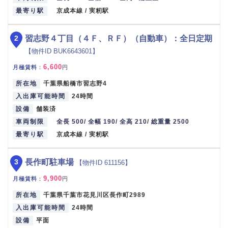
最寄り駅
京成本線 / 実籾駅
2
習志野４丁目（４Ｆ、ＲＦ）（自動車）：全日定期
【物件ID BUK6643601】
6,600
月極賃料
：
円
所在地
千葉県船橋市習志野4
入出庫可能時間
24時間
設備
舗装済
車両制限
全長 500/ 全幅 190/ 全高 210/ 総重量 2500
最寄り駅
京成本線 / 実籾駅
3
長作町駐車場
【物件ID 611156】
9,900
月極賃料
：
円
所在地
千葉県千葉市花見川区長作町2989
入出庫可能時間
24時間
設備
平面