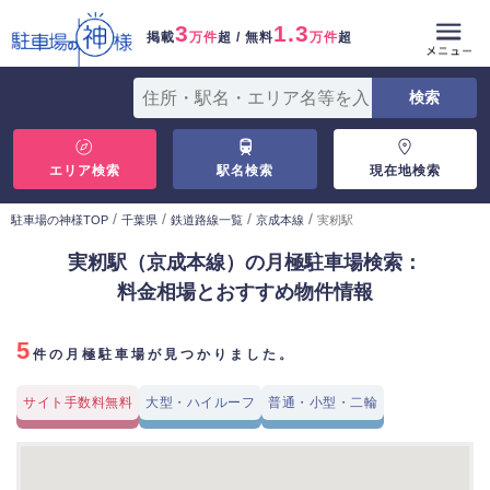
3
1.3
掲載
万件
超 / 無料
万件
超
エリア検索
駅名検索
現在地検索
/
/
/
/
駐車場の神様TOP
千葉県
鉄道路線一覧
京成本線
実籾駅
実籾駅（京成本線）の月極駐車場検索：
料金相場とおすすめ物件情報
5
件の月極駐車場が見つかりました。
サイト手数料無料
大型・ハイルーフ
普通・小型・二輪