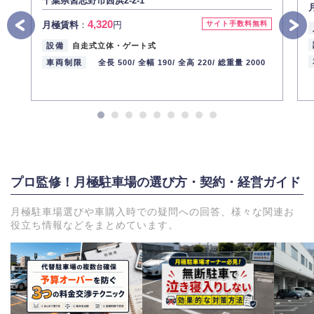
千葉県習志野市茜浜2-2-1
4,320
月極賃料
：
円
サイト手数料無料
設備
自走式立体・ゲート式
車両制限
全長 500/
全幅 190/
全高 220/
総重量 2000
プロ監修！月極駐車場の選び方・契約・経営ガイド
月極駐車場選びや車購入時での疑問への回答、様々な関連お
役立ち情報などをまとめています。