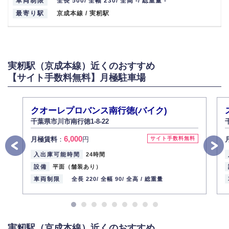
車両制限
全長 500/ 全幅 230/ 全高 -/ 総重量 -
最寄り駅
京成本線 / 実籾駅
実籾駅（京成本線）近くのおすすめ
【サイト手数料無料】月極駐車場
クオーレプロバンス南行徳(バイク)
千葉県市川市南行徳1-8-22
6,000
月極賃料
：
円
サイト手数料無料
入出庫可能時間
24時間
設備
平面（舗装あり）
車両制限
全長 220/
全幅 90/
全高 /
総重量
実籾駅（京成本線）近くのおすすめ