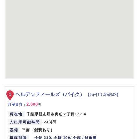
1
ヘルデンフィールズ（バイク）
【物件ID 404643】
2,000
月極賃料
：
円
所在地
千葉県習志野市実籾２丁目12-54
入出庫可能時間
24時間
設備
平面（舗装あり）
車両制限
全長 230/ 全幅 100/ 全高 / 総重量