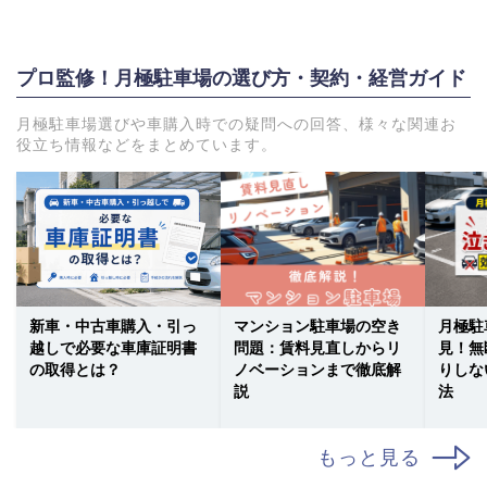
プロ監修！月極駐車場の選び方・契約・経営ガイド
月極駐車場選びや車購入時での疑問への回答、様々な関連お
役立ち情報などをまとめています。
新車・中古車購入・引っ
マンション駐車場の空き
月極駐
越しで必要な車庫証明書
問題：賃料見直しからリ
見！無
の取得とは？
ノベーションまで徹底解
りしな
説
法
もっと見る