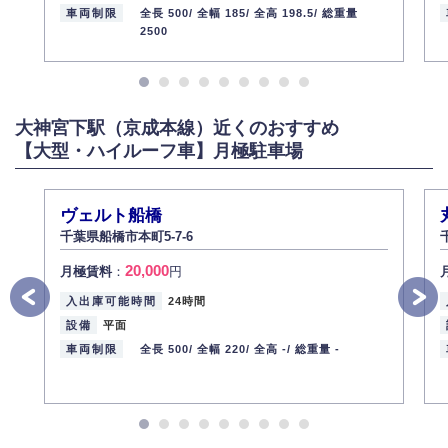
車両制限
全長 500/
全幅 185/
全高 198.5/
総重量
2500
大神宮下駅（京成本線）近くのおすすめ
【大型・ハイルーフ車】月極駐車場
ヴェルト船橋
千葉県船橋市本町5-7-6
20,000
月極賃料
：
円
入出庫可能時間
24時間
設備
平面
車両制限
全長 500/
全幅 220/
全高 -/
総重量 -