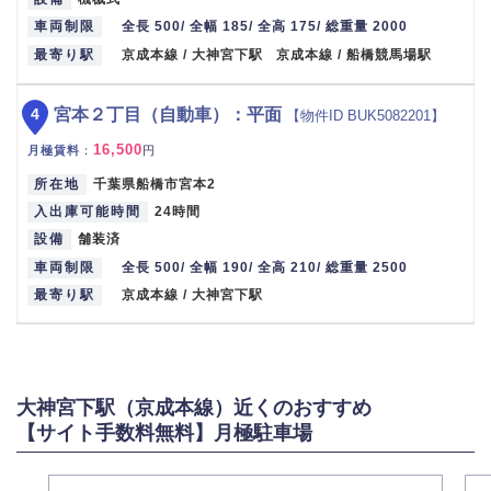
車両制限
全長 500/ 全幅 185/ 全高 175/ 総重量 2000
最寄り駅
京成本線 / 大神宮下駅 京成本線 / 船橋競馬場駅
4
宮本２丁目（自動車）：平面
【物件ID BUK5082201】
16,500
月極賃料
：
円
所在地
千葉県船橋市宮本2
入出庫可能時間
24時間
設備
舗装済
車両制限
全長 500/ 全幅 190/ 全高 210/ 総重量 2500
最寄り駅
京成本線 / 大神宮下駅
大神宮下駅（京成本線）近くのおすすめ
【サイト手数料無料】月極駐車場