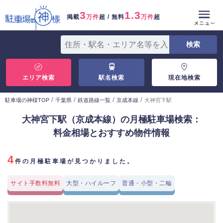
3
1.3
掲載
万件
超 / 無料
万件
超
エリア検索
駅名検索
現在地検索
/
/
/
/
駐車場の神様TOP
千葉県
鉄道路線一覧
京成本線
大神宮下駅
大神宮下駅（京成本線）の月極駐車場検索：
料金相場とおすすめ物件情報
4
件の月極駐車場が見つかりました。
サイト手数料無料
大型・ハイルーフ
普通・小型・二輪