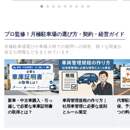
プロ監修！月極駐車場の選び方・契約・経営ガイド
月極駐車場選びや車購入時での疑問への回答、様々な関連お
役立ち情報などをまとめています。
新車・中古車購入・引っ
車両管理規程の作り方｜
代替駐
越しで必要な車庫証明書
社用車管理に必要な規則
保、予
の取得とは？
とルール策定
つの料