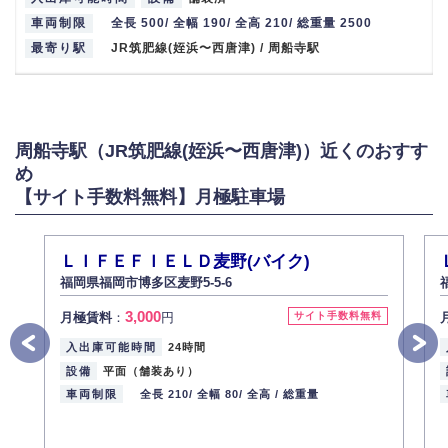
車両制限
全長 500/ 全幅 190/ 全高 210/ 総重量 2500
最寄り駅
JR筑肥線(姪浜〜西唐津) / 周船寺駅
周船寺駅（JR筑肥線(姪浜〜西唐津)）近くのおすす
め
【サイト手数料無料】月極駐車場
ＬＩＦＥＦＩＥＬＤ麦野(バイク)
福岡県福岡市博多区麦野5-5-6
3,000
月極賃料
：
円
サイト手数料無料
入出庫可能時間
24時間
設備
平面（舗装あり）
車両制限
全長 210/
全幅 80/
全高 /
総重量