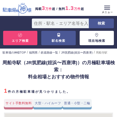
3
1.3
掲載
万件
超 / 無料
万件
超
エリア検索
駅名検索
現在地検索
/
/
/
/
駐車場の神様TOP
福岡県
鉄道路線一覧
JR筑肥線(姪浜〜西唐津)
周船寺駅
周船寺駅（JR筑肥線(姪浜〜西唐津)）の月極駐車場検
索：
料金相場とおすすめ物件情報
1
件の月極駐車場が見つかりました。
サイト手数料無料
大型・ハイルーフ
普通・小型・二輪