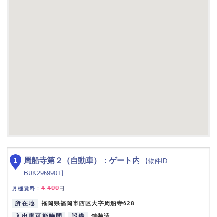
1
周船寺第２（自動車）：ゲート内
【物件ID
BUK2969901】
4,400
月極賃料
：
円
所在地
福岡県福岡市西区大字周船寺628
入出庫可能時間
設備
舗装済