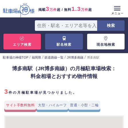
3
1.3
掲載
万件
超 / 無料
万件
超
エリア検索
駅名検索
現在地検索
/
/
/
/
駐車場の神様TOP
福岡県
鉄道路線一覧
JR博多南線
博多南駅
博多南駅（JR博多南線）の月極駐車場検索：
料金相場とおすすめ物件情報
3
件の月極駐車場が見つかりました。
サイト手数料無料
大型・ハイルーフ
普通・小型・二輪