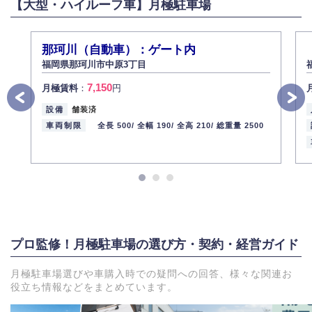
【大型・ハイルーフ車】月極駐車場
那珂川（自動車）：ゲート内
福岡県那珂川市中原3丁目
7,150
月極賃料
：
円
設備
舗装済
車両制限
全長 500/
全幅 190/
全高 210/
総重量 2500
プロ監修！月極駐車場の選び方・契約・経営ガイド
月極駐車場選びや車購入時での疑問への回答、様々な関連お
役立ち情報などをまとめています。