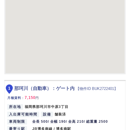
1
那珂川（自動車）：ゲート内
【物件ID BUK2722401】
7,150
月極賃料
：
円
所在地
福岡県那珂川市中原3丁目
入出庫可能時間
設備
舗装済
車両制限
全長 500/ 全幅 190/ 全高 210/ 総重量 2500
最寄り駅
JR博多南線 / 博多南駅