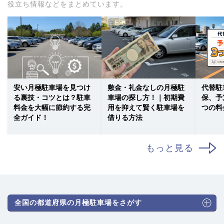
役立ち情報などをまとめています。
安い月極駐車場を見つけ
敷金・礼金なしの月極駐
代替駐
る裏技・コツとは？駐車
車場の探し方！｜初期費
保、予
料金を大幅に節約する完
用を抑えて賢く駐車場を
つの料
全ガイド！
借りる方法
もっと見る
全国の都道府県の月極駐車場をさがす