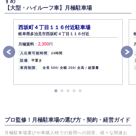
すめ
【大型・ハイルーフ車】月極駐車場
西坂町４丁目１１６付近駐車場
岐阜県多治見市西坂町４丁目１１６付近
2,300
月極賃料
：
円
入出庫可能時間
24時間
設備
平置き
車両制限
全長 500/
全幅 250/
全高 /
総重量
プロ監修！月極駐車場の選び方・契約・経営ガイド
月極駐車場選びや車購入時での疑問への回答、様々な関連お