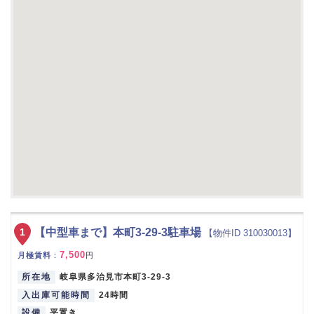
1
【中型車まで】本町3-29-3駐車場
【物件ID 310030013】
7,500
月極賃料
：
円
所在地
岐阜県多治見市本町3-29-3
入出庫可能時間
24時間
設備
平置き