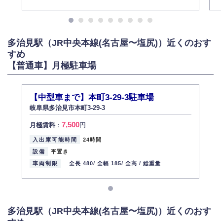
多治見駅（JR中央本線(名古屋〜塩尻)）近くのおす
すめ
【普通車】月極駐車場
【中型車まで】本町3-29-3駐車場
岐阜県多治見市本町3-29-3
7,500
月極賃料
：
円
入出庫可能時間
24時間
設備
平置き
車両制限
全長 480/
全幅 185/
全高 /
総重量
多治見駅（JR中央本線(名古屋〜塩尻)）近くのおす