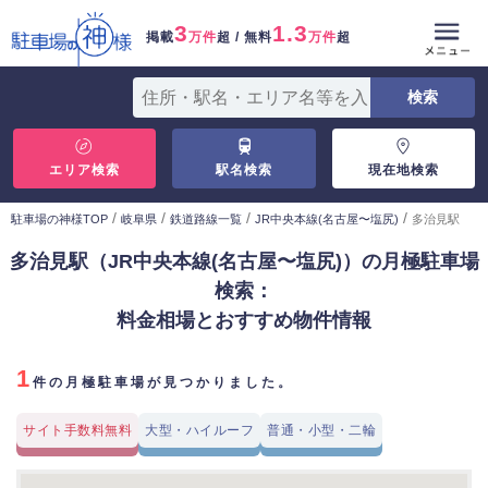
3
1.3
掲載
万件
超 / 無料
万件
超
エリア検索
駅名検索
現在地検索
/
/
/
/
駐車場の神様TOP
岐阜県
鉄道路線一覧
JR中央本線(名古屋〜塩尻)
多治見駅
多治見駅（JR中央本線(名古屋〜塩尻)）の月極駐車場
検索：
料金相場とおすすめ物件情報
1
件の月極駐車場が見つかりました。
サイト手数料無料
大型・ハイルーフ
普通・小型・二輪