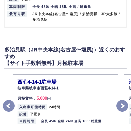
車両制限
全長 480/ 全幅 185/ 全高 / 総重量
最寄り駅
JR中央本線(名古屋〜塩尻) / 多治見駅 JR太多線 /
多治見駅
多治見駅（JR中央本線(名古屋〜塩尻)）近くのおす
すめ
【サイト手数料無料】月極駐車場
西荘4-14-1駐車場
岐阜県岐阜市西荘4-14-1
5,000
月極賃料
：
円
入出庫可能時間
24時間
設備
平置き
車両制限
全長 450/
全幅 240/
全高 180/
総重量