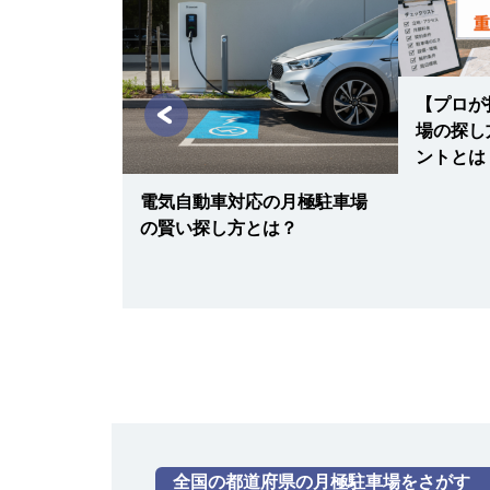
数台確保、予
【プロが
3つの料金交
場の探し
ントとは
電気自動車対応の月極駐車場
の賢い探し方とは？
全国の都道府県の月極駐車場をさがす