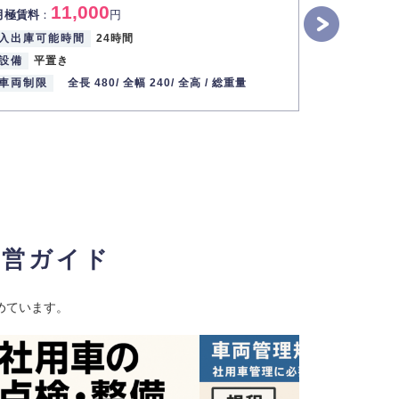
11,000
1
月極賃料
：
円
月極賃料
：
入出庫可能時間
24時間
入出庫可能
設備
平置き
設備
パズ
車両制限
全長 480/
全幅 240/
全高 /
総重量
車両制限
経営ガイド
めています。