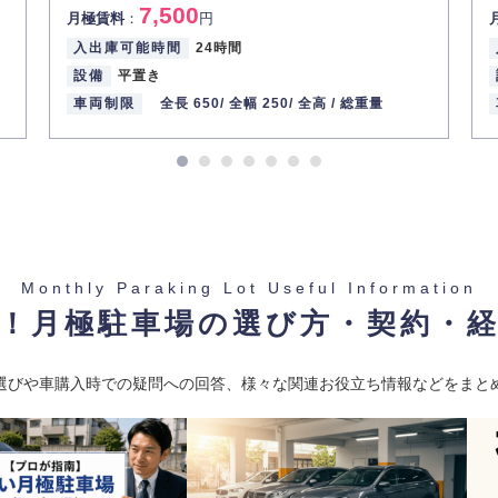
7,500
月極賃料
：
円
入出庫可能時間
24時間
設備
平置き
車両制限
全長 650/
全幅 250/
全高 /
総重量
Monthly Paraking Lot Useful Information
！月極駐車場の選び方・契約・
選びや車購入時での疑問への回答、様々な関連お役立ち情報などをまと