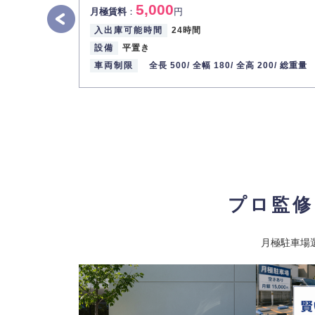
5,000
月極賃料
：
円
入出庫可能時間
24時間
設備
平置き
車両制限
全長 500/
全幅 180/
全高 200/
総重量
プロ監修
月極駐車場