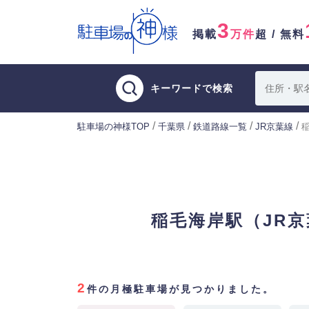
3
掲載
万件
超 / 無料
キーワードで検索
/
/
/
/
駐車場の神様TOP
千葉県
鉄道路線一覧
JR京葉線
稲毛海岸駅（JR
2
件の月極駐車場が見つかりました。