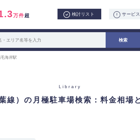
1.3
検討リスト
サービ
万件
超
稲毛海岸駅
Library
京葉線）の月極駐車場検索：
料金相場