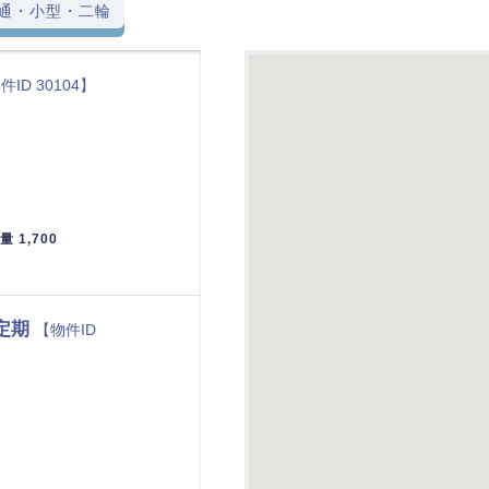
通・小型・二輪
件ID 30104】
量 1,700
定期
【物件ID