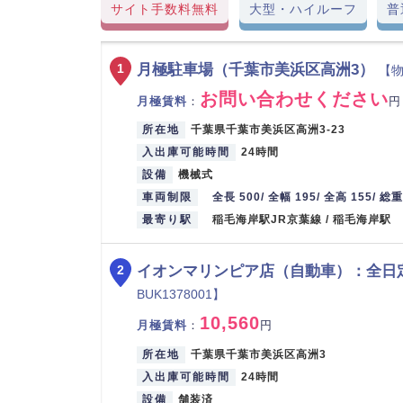
サイト手数料無料
大型・ハイルーフ
普
月極駐車場（千葉市美浜区高洲3）
1
【物
お問い合わせください
月極賃料
：
円
所在地
千葉県千葉市美浜区高洲3-23
入出庫可能時間
24時間
設備
機械式
車両制限
全長 500/ 全幅 195/ 全高 155/ 総重
最寄り駅
稲毛海岸駅JR京葉線 / 稲毛海岸駅
イオンマリンピア店（自動車）：全日
2
BUK1378001】
10,560
月極賃料
：
円
所在地
千葉県千葉市美浜区高洲3
入出庫可能時間
24時間
設備
舗装済