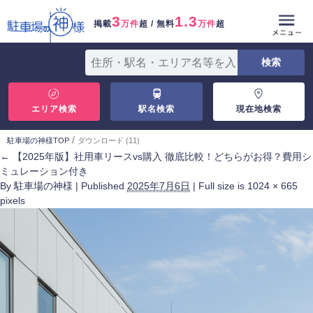
3
1.3
掲載
万件
超 / 無料
万件
超
エリア検索
駅名検索
現在地検索
/
駐車場の神様TOP
ダウンロード (11)
←
【2025年版】社用車リースvs購入 徹底比較！どちらがお得？費用シ
ミュレーション付き
By
駐車場の神様
|
Published
2025年7月6日
|
Full size is
1024 × 665
pixels