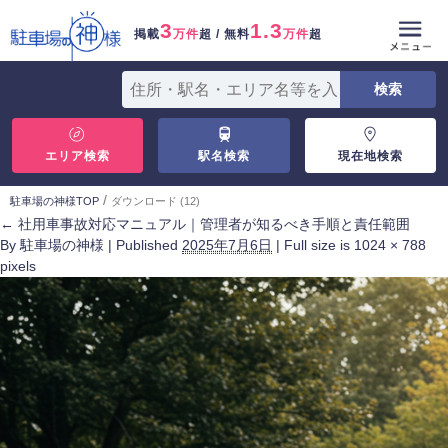
3
1.3
掲載
万件
超 / 無料
万件
超
エリア検索
駅名検索
現在地検索
/
駐車場の神様TOP
ダウンロード (12)
←
社用車事故対応マニュアル｜管理者が知るべき手順と責任範囲
By
駐車場の神様
|
Published
2025年7月6日
|
Full size is
1024 × 788
pixels