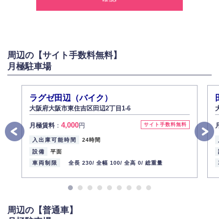
2.個人情報の利用
弊社は個人情報を以下の目的にのみ利用いたします。
以下に定めない目的で個人情報を利用する場合、あらかじめご本人の同意
を得た上で行ないます。
周辺の【サイト手数料無料】
お問い合わせに対する回答、資料等の送付
月極駐車場
採用に関する回答、情報の提供
３.個人情報の安全管理
弊社は取り扱う個人情報の外部への漏洩を防止し、その利用目的に応じて
ラグゼ田辺（バイク）
適切かつ安全に管理します。
大阪府大阪市東住吉区田辺2丁目1-6
4.個人情報の第三者提供
4,000
月極賃料
：
円
サイト手数料無料
法的義務など正当な理由に基づく要請があった場合を除き、お客様の個人
情報をご本人の同意なく第三者に提供いたしません。
入出庫可能時間
24時間
5.個人情報の開示・訂正・削除
設備
平面
お客様ご本人から自己の個人情報開示の請求があった場合、すみやかに開
車両制限
全長 230/
全幅 100/
全高 0/
総重量
示いたします（ご本人であることが確認できない場合は開示いたしませ
ん）。
また、個人情報の内容に誤りがあり、ご本人から訂正・追加・削除の請求
がある場合は適切に対応いたします。
周辺の【普通車】
6.個人情報管理の社内教育