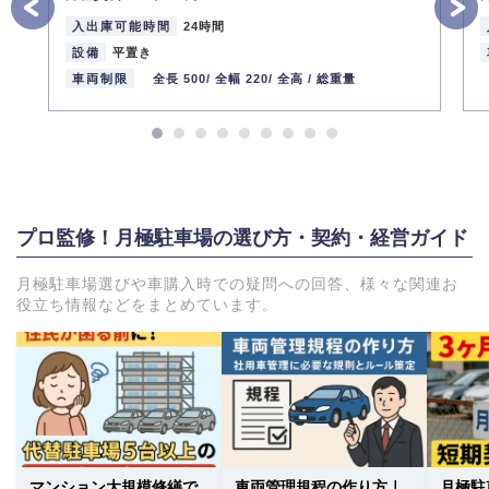
入出庫可能時間
24時間
設備
平置き
車両制限
全長 500/
全幅 220/
全高 /
総重量
プロ監修！月極駐車場の選び方・契約・経営ガイド
月極駐車場選びや車購入時での疑問への回答、様々な関連お
役立ち情報などをまとめています。
マンション大規模修繕で
車両管理規程の作り方｜
月極駐