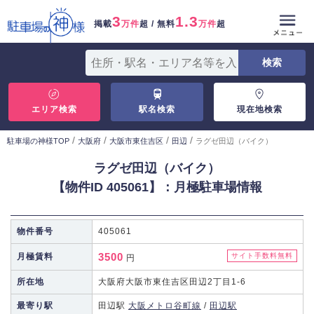
3
1.3
掲載
万件
超 / 無料
万件
超
エリア検索
駅名検索
現在地検索
/
/
/
/
駐車場の神様TOP
大阪府
大阪市東住吉区
田辺
ラグゼ田辺（バイク）
ラグゼ田辺（バイク）
【物件ID 405061】：月極駐車場情報
物件番号
405061
3500
月極賃料
サイト手数料無料
円
所在地
大阪府大阪市東住吉区田辺2丁目1-6
最寄り駅
田辺駅
大阪メトロ谷町線
/
田辺駅