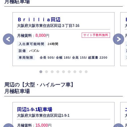
月極駐車場
弊社社員全員が、個人情報の取り扱いについての重要性を理解し、より適
切に管理するよう社内教育を実施してまいります。
株式会社ミコト
Ｂｒｉｌｌｉａ田辺
2013年12月1日
代表取締役社長 野口 幸男
大阪府大阪市東住吉区田辺３丁目7-16
8,000
月極賃料
：
円
サイト手数料無料
入出庫可能時間
24時間
設備
パズル
車両制限
全長 505/
全幅 185/
全高 155/
総重量 2200
周辺の【大型・ハイルーフ車】
月極駐車場
田辺1-9-1駐車場
大阪府大阪市東住吉区田辺1-9-1
15,000
月極賃料
：
円