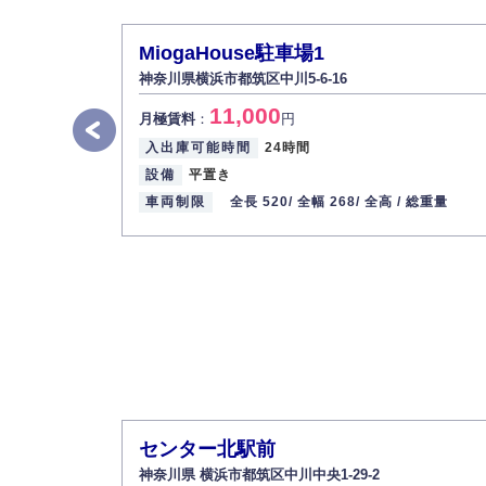
また、個人情報の内容に誤りがあり、ご本人
MiogaHouse駐車場1
6.個人情報管理の社内教育
神奈川県横浜市都筑区中川5-6-16
弊社社員全員が、個人情報の取り扱いについ
11,000
株式会社ミコト
月極賃料
：
円
入出庫可能時間
24時間
代表取締役社長 野口 幸男
設備
平置き
車両制限
全長 520/
全幅 268/
全高 /
総重量
センター北駅前
神奈川県 横浜市都筑区中川中央1-29-2