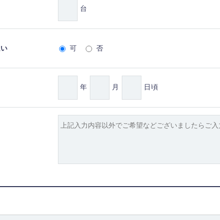
台
払い
可
否
年
月
日頃