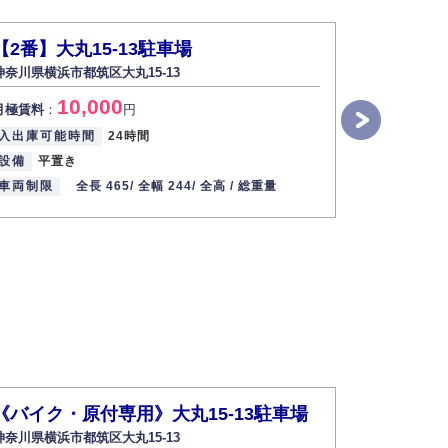
【2番】大丸15-13駐車場
はなみず
神奈川県横浜市都筑区大丸15-13
神奈川県横浜
す。
10,000
3
月極賃料
：
円
月極賃料
：
2013年12月1日
入出庫可能時間
24時間
入出庫可能
設備
平置き
設備
平面
車両制限
全長 465/
全幅 244/
全高 /
総重量
車両制限
《バイク・原付専用》大丸15-13駐車場
ミオカス
神奈川県横浜市都筑区大丸15-13
神奈川県横浜