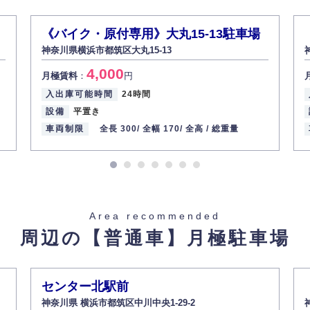
から訂正・追加・削除の請求がある場合は適切に対応いたします。
《バイク・原付専用》大丸15-13駐車場
神奈川県横浜市都筑区大丸15-13
ての重要性を理解し、より適切に管理するよう社内教育を実施してまいりま
4,000
月極賃料
：
円
入出庫可能時間
24時間
設備
平置き
車両制限
全長 300/
全幅 170/
全高 /
総重量
Area recommended
周辺の【普通車】
月極駐車場
センター北駅前
神奈川県 横浜市都筑区中川中央1-29-2