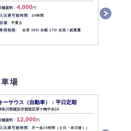
4,000
1
月極賃料
：
円
月極賃料
：
入出庫可能時間
24時間
入出庫可能
設備
平置き
設備
機械
車両制限
全長 300/
全幅 170/
全高 /
総重量
車両制限
駐車場
キーサウス（自動車）：平日定期
MiogaH
神奈川県横浜市都筑区茅ケ崎中央14
神奈川県横浜市
12,000
1
月極賃料
：
円
月極賃料
：
入出庫可能時間
月〜金24時間（土日・休日除く）
入出庫可能