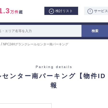
1.3
検討リスト
サービ
万件
超
/
NPC24Hグランクレールセンター南パーキング
Parking details
ールセンター南パーキング
【物件ID
報