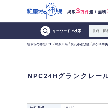
3
掲載
万件
超 / 無料
キーワードで検索
/
/
/
駐車場の神様TOP
神奈川県
横浜市都筑区
茅ケ崎中央
NPC24Hグランクレ
物件番号
10149