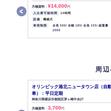
¥14,000
月極賃料
：
円
入出庫可能時間
24時間
設備
機械式
車両制限
全長 500/
全幅 185/
全高 155/
総重量
2000
周辺
オリンピック港北ニュータウン店（自
車）：平日定期
神奈川県横浜市都筑区茅ヶ崎中央27
3,700
月極賃料
：
円