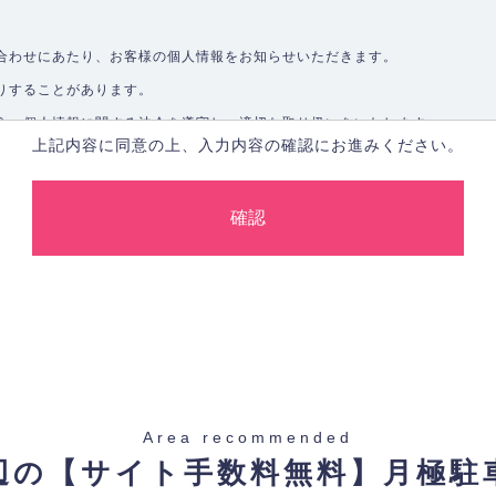
合わせにあたり、お客様の個人情報をお知らせいただきます。
りすることがあります。
う、個人情報に関する法令を遵守し、適切な取り扱いをいたします。
上記内容に同意の上、入力内容の確認にお進みください。
取ることなく、適正に個人情報を取得いたします。
します。
合、あらかじめご本人の同意を得た上で行ないます。
止し、その利用目的に応じて適切かつ安全に管理します。
た場合を除き、お客様の個人情報をご本人の同意なく第三者に提供いたしま
Area recommended
辺の【サイト手数料無料】
月極駐
があった場合、すみやかに開示いたします（ご本人であることが確認できな