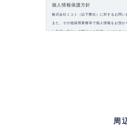
個人情報保護方針
株式会社ミコト（以下弊社）に対するお問い
また、その他採用業務等で個人情報をお預か
お客様に安心して弊社をご利用いただけるよ
1.個人情報の取得
弊社は、お客様に対して偽りや不正な方法を
2.個人情報の利用
弊社は個人情報を以下の目的にのみ利用いた
以下に定めない目的で個人情報を利用する場
お問い合わせに対する回答、資料等の送付
採用に関する回答、情報の提供
３.個人情報の安全管理
弊社は取り扱う個人情報の外部への漏洩を防
4.個人情報の第三者提供
法的義務など正当な理由に基づく要請があっ
周
5.個人情報の開示・訂正・削除
お客様ご本人から自己の個人情報開示の請求