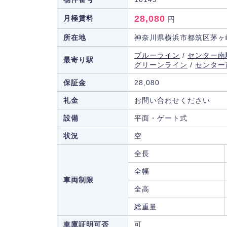
28,080
月極賃料
円
所在地
神奈川県横浜市都筑区茅ヶ崎
ブルーライン
/
センター南
最寄り駅
グリーンライン
/
センター
保証金
28,080
礼金
お問い合わせください
設備
平面・ゲート式
状況
空
全長
全幅
車両制限
全高
総重量
車庫証明可否
可