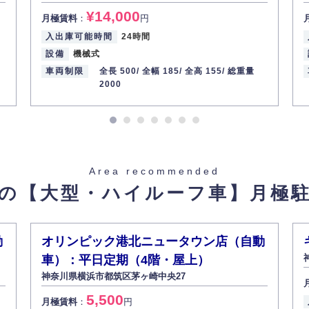
¥14,000
月極賃料
：
円
入出庫可能時間
24時間
設備
機械式
車両制限
全長 500/
全幅 185/
全高 155/
総重量
2000
Area recommended
の【大型・ハイルーフ車】
月極
動
オリンピック港北ニュータウン店（自動
車）：平日定期（4階・屋上）
神奈川県横浜市都筑区茅ヶ崎中央27
5,500
月極賃料
：
円