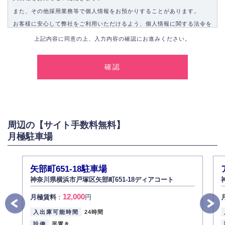
また、その他採用業務等で個人情報をお預かりすることがあります。
お客様に安心して弊社をご利用いただけるよう、個人情報に関する法令を
遵守し、適切な取り扱いをいたします。
上記内容に同意の上、入力内容の確認にお進みください。
1.個人情報の取得
弊社は、お客様に対して偽りや不正な方法を取ることなく、適正に個人情
報を取得いたします。
2.個人情報の利用
弊社は個人情報を以下の目的にのみ利用いたします。
以下に定めない目的で個人情報を利用する場合、あらかじめご本人の同意
を得た上で行ないます。
周辺の【サイト手数料無料】
お問い合わせに対する回答、資料等の送付
月極駐車場
採用に関する回答、情報の提供
３.個人情報の安全管理
弊社は取り扱う個人情報の外部への漏洩を防止し、その利用目的に応じて
矢部町651-18駐車場
適切かつ安全に管理します。
神奈川県横浜市戸塚区矢部町651-18ディアコート
4.個人情報の第三者提供
12,000
月極賃料
：
円
法的義務など正当な理由に基づく要請があった場合を除き、お客様の個人
情報をご本人の同意なく第三者に提供いたしません。
入出庫可能時間
24時間
5.個人情報の開示・訂正・削除
設備
平置き