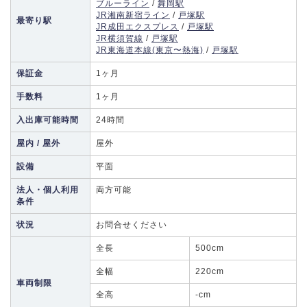
ブルーライン
/
舞岡駅
JR湘南新宿ライン
/
戸塚駅
最寄り駅
JR成田エクスプレス
/
戸塚駅
JR横須賀線
/
戸塚駅
JR東海道本線(東京〜熱海)
/
戸塚駅
保証金
1ヶ月
手数料
1ヶ月
入出庫可能時間
24時間
屋内 / 屋外
屋外
設備
平面
法人・個人利用
両方可能
条件
状況
お問合せください
全長
500cm
全幅
220cm
車両制限
全高
-cm