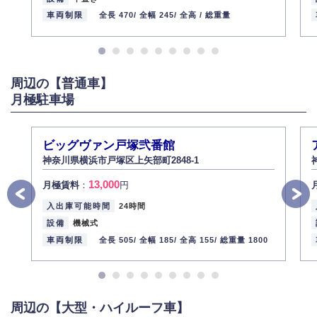
お客様ご本人から自己の個人情報開示の請求があった場合、すみやかに開
車両制限
全長 470/
全幅 245/
全高 /
総重量
示いたします（ご本人であることが確認できない場合は開示いたしませ
ん）。
また、個人情報の内容に誤りがあり、ご本人から訂正・追加・削除の請求
がある場合は適切に対応いたします。
周辺の【普通車】
6.個人情報管理の社内教育
月極駐車場
弊社社員全員が、個人情報の取り扱いについての重要性を理解し、より適
切に管理するよう社内教育を実施してまいります。
株式会社ミコト
ビッグヴァン戸塚弐番館
2013年12月1日
代表取締役社長 野口 幸男
神奈川県横浜市戸塚区上矢部町2848-1
13,000
月極賃料
：
円
入出庫可能時間
24時間
設備
機械式
車両制限
全長 505/
全幅 185/
全高 155/
総重量 1800
周辺の【大型・ハイルーフ車】