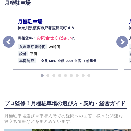
月極駐車場
月極駐車場
神奈川県横浜市戸塚区舞岡町４８
お問合せください
月極賃料
：
円
入出庫可能時間
24時間
設備
平面
車両制限
全長 500/
全幅 220/
全高 -/
総重量 -
プロ監修！月極駐車場の選び方・契約・経営ガイド
月極駐車場選びや車購入時での疑問への回答、様々な関連お
役立ち情報などをまとめています。