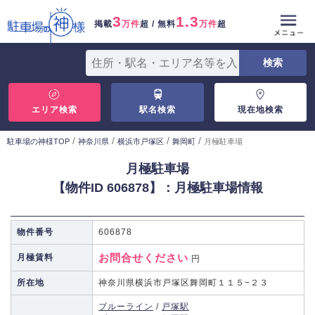
3
1.3
掲載
万件
超 / 無料
万件
超
エリア検索
駅名検索
現在地検索
/
/
/
/
駐車場の神様TOP
神奈川県
横浜市戸塚区
舞岡町
月極駐車場
月極駐車場
【物件ID 606878】：月極駐車場情報
物件番号
606878
お問合せください
月極賃料
円
所在地
神奈川県横浜市戸塚区舞岡町１１５−２３
ブルーライン
/
戸塚駅