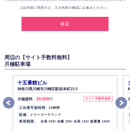
遵守し、適切な取り扱いをいたします。
上記内容に同意の上、入力内容の確認にお進みください。
1.個人情報の取得
弊社は、お客様に対して偽りや不正な方法を取ることなく、適正に個人情
報を取得いたします。
2.個人情報の利用
弊社は個人情報を以下の目的にのみ利用いたします。
以下に定めない目的で個人情報を利用する場合、あらかじめご本人の同意
を得た上で行ないます。
周辺の【サイト手数料無料】
お問い合わせに対する回答、資料等の送付
月極駐車場
採用に関する回答、情報の提供
３.個人情報の安全管理
弊社は取り扱う個人情報の外部への漏洩を防止し、その利用目的に応じて
十五番館ビル
適切かつ安全に管理します。
神奈川県川崎市川崎区駅前本町15-5
4.個人情報の第三者提供
20,000
月極賃料
：
円
サイト手数料無料
法的義務など正当な理由に基づく要請があった場合を除き、お客様の個人
情報をご本人の同意なく第三者に提供いたしません。
入出庫可能時間
24時間
5.個人情報の開示・訂正・削除
設備
メリーゴーラウンド
お客様ご本人から自己の個人情報開示の請求があった場合、すみやかに開
車両制限
全長 505/
全幅 185/
全高 155/
総重量 1600
示いたします（ご本人であることが確認できない場合は開示いたしませ
ん）。