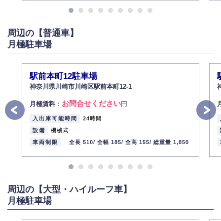
また、個人情報の内容に誤りがあり、ご本人から訂正・追加・削除の請求
がある場合は適切に対応いたします。
周辺の【普通車】
6.個人情報管理の社内教育
月極駐車場
弊社社員全員が、個人情報の取り扱いについての重要性を理解し、より適
切に管理するよう社内教育を実施してまいります。
株式会社ミコト
駅前本町12駐車場
2013年12月1日
代表取締役社長 野口 幸男
神奈川県川崎市川崎区駅前本町12-1
お問合せください
月極賃料
：
円
入出庫可能時間
24時間
設備
機械式
車両制限
全長 510/
全幅 185/
全高 155/
総重量 1,850
周辺の【大型・ハイルーフ車】
月極駐車場