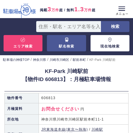
3
1.3
掲載
万件
超 / 無料
万件
超
エリア検索
駅名検索
現在地検索
/
/
/
/
駐車場の神様TOP
神奈川県
川崎市川崎区
駅前本町
KF-Park 川崎駅前
KF-Park 川崎駅前
【物件ID 606813】：月極駐車場情報
物件番号
606813
お問合せください
月極賃料
円
所在地
神奈川県川崎市川崎区駅前本町11-1
JR東海道本線(東京〜熱海)
/
川崎駅