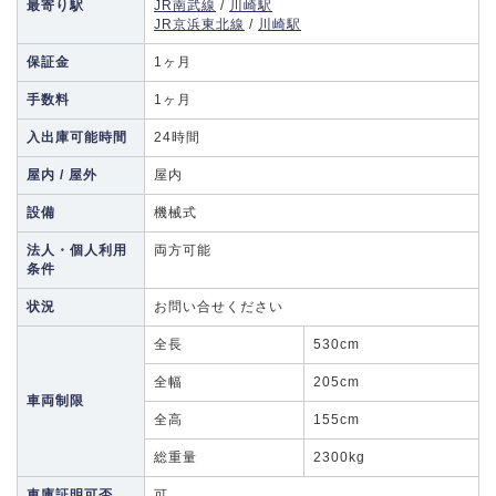
最寄り駅
JR南武線
/
川崎駅
JR京浜東北線
/
川崎駅
保証金
1ヶ月
手数料
1ヶ月
入出庫可能時間
24時間
屋内 / 屋外
屋内
設備
機械式
法人・個人利用
両方可能
条件
状況
お問い合せください
全長
530cm
全幅
205cm
車両制限
全高
155cm
総重量
2300kg
車庫証明可否
可