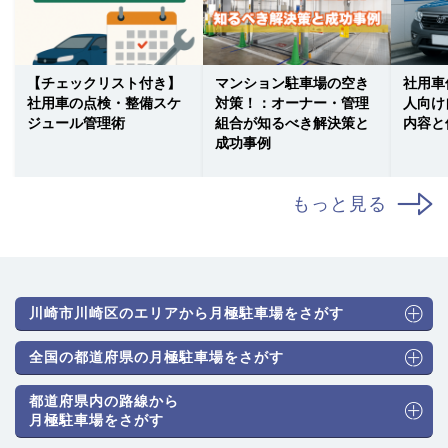
【チェックリスト付き】
マンション駐車場の空き
社用車
社用車の点検・整備スケ
対策！：オーナー・管理
人向け
ジュール管理術
組合が知るべき解決策と
内容と
成功事例
もっと見る
川崎市川崎区のエリアから月極駐車場をさがす
全国の都道府県の月極駐車場をさがす
都道府県内の路線から
月極駐車場をさがす