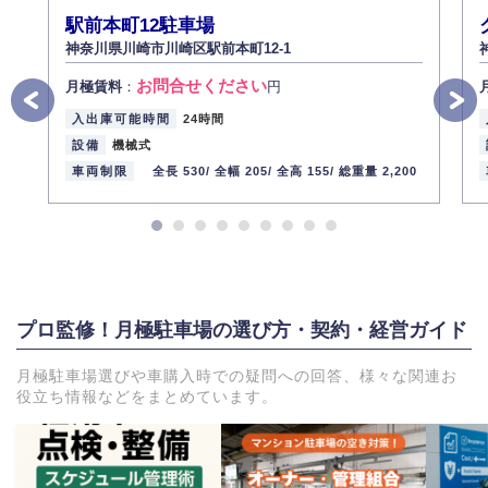
駅前本町12駐車場
神奈川県川崎市川崎区駅前本町12-1
お問合せください
月極賃料
：
円
入出庫可能時間
24時間
設備
機械式
車両制限
全長 530/
全幅 205/
全高 155/
総重量 2,200
プロ監修！月極駐車場の選び方・契約・経営ガイド
月極駐車場選びや車購入時での疑問への回答、様々な関連お
役立ち情報などをまとめています。