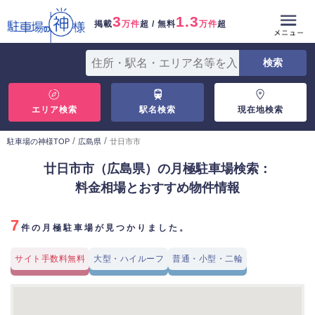
3
1.3
掲載
万件
超 / 無料
万件
超
エリア検索
駅名検索
現在地検索
/
/
駐車場の神様TOP
広島県
廿日市市
廿日市市（広島県）の月極駐車場検索：
料金相場とおすすめ物件情報
7
件の月極駐車場が見つかりました。
サイト手数料無料
大型・ハイルーフ
普通・小型・二輪