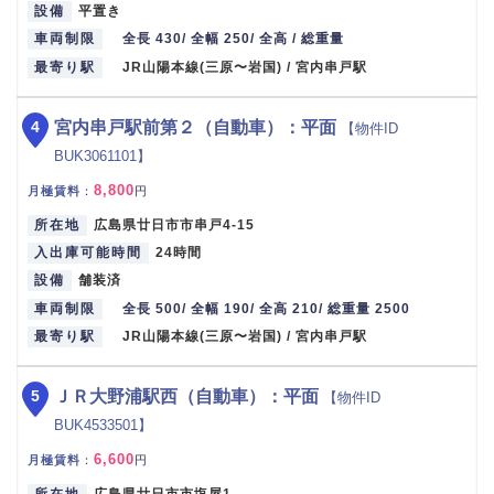
設備
平置き
車両制限
全長 430/ 全幅 250/ 全高 / 総重量
最寄り駅
JR山陽本線(三原〜岩国) / 宮内串戸駅
4
宮内串戸駅前第２（自動車）：平面
【物件ID
BUK3061101】
8,800
月極賃料
：
円
所在地
広島県廿日市市串戸4-15
入出庫可能時間
24時間
設備
舗装済
車両制限
全長 500/ 全幅 190/ 全高 210/ 総重量 2500
最寄り駅
JR山陽本線(三原〜岩国) / 宮内串戸駅
5
ＪＲ大野浦駅西（自動車）：平面
【物件ID
BUK4533501】
6,600
月極賃料
：
円