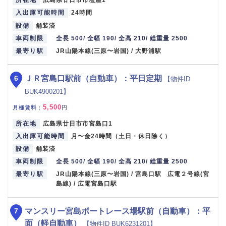
所在地
広島県廿日市市塩屋1
入出庫可能時間
24時間
設備
舗装済
車両制限
全長 500/ 全幅 190/ 全高 210/ 総重量 2500
最寄り駅
JR山陽本線(三原〜岩国) / 大野浦駅
6
ＪＲ宮島口駅前（自動車）：平日定期
【物件ID
BUK4900201】
5,500
月極賃料
：
円
所在地
広島県廿日市市宮島口1
入出庫可能時間
月〜金24時間（土日・休日除く）
設備
舗装済
車両制限
全長 500/ 全幅 190/ 全高 210/ 総重量 2500
最寄り駅
JR山陽本線(三原〜岩国) / 宮島口駅 広電２号線(宮
島線) / 広電宮島口駅
7
マンスリー宮島ボートレース場駅前（自動車）：平
面（軽自動車）
【物件ID BUK6231201】