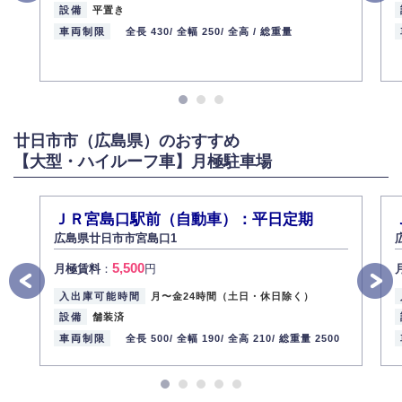
設備
平置き
車両制限
全長 430/
全幅 250/
全高 /
総重量
廿日市市（広島県）のおすすめ
【大型・ハイルーフ車】月極駐車場
ＪＲ宮島口駅前（自動車）：平日定期
広島県廿日市市宮島口1
5,500
月極賃料
：
円
入出庫可能時間
月〜金24時間（土日・休日除く）
設備
舗装済
車両制限
全長 500/
全幅 190/
全高 210/
総重量 2500