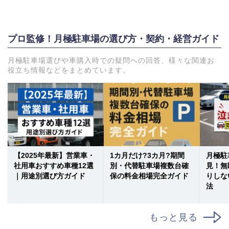
プロ監修！月極駐車場の選び方・契約・経営ガイド
月極駐車場選びや車購入時での疑問への回答、様々な関連お
役立ち情報などをまとめています。
【2025年最新】営業車・
1カ月だけ?3カ月?期間
月極駐
社用車おすすめ車種12選
別・代替駐車場複数台確
見！無
｜用途別選び方ガイド
保の料金相場完全ガイド
りしな
法
もっと見る