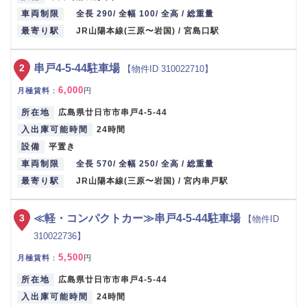
車両制限
全長 290/ 全幅 100/ 全高 / 総重量
最寄り駅
JR山陽本線(三原〜岩国) / 宮島口駅
2
串戸4-5-44駐車場
【物件ID 310022710】
6,000
月極賃料
：
円
所在地
広島県廿日市市串戸4-5-44
入出庫可能時間
24時間
設備
平置き
車両制限
全長 570/ 全幅 250/ 全高 / 総重量
最寄り駅
JR山陽本線(三原〜岩国) / 宮内串戸駅
3
≪軽・コンパクトカー≫串戸4-5-44駐車場
【物件ID
310022736】
5,500
月極賃料
：
円
所在地
広島県廿日市市串戸4-5-44
入出庫可能時間
24時間