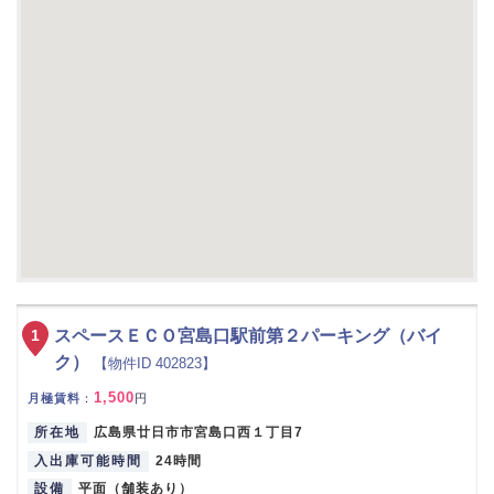
1
スペースＥＣＯ宮島口駅前第２パーキング（バイ
ク）
【物件ID 402823】
1,500
月極賃料
：
円
所在地
広島県廿日市市宮島口西１丁目7
入出庫可能時間
24時間
設備
平面（舗装あり）