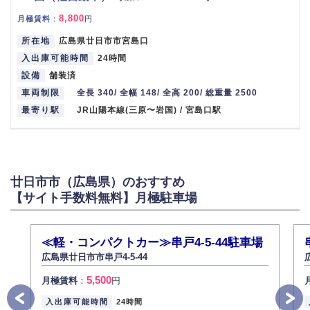
8,800
月極賃料
：
円
所在地
広島県廿日市市宮島口
入出庫可能時間
24時間
設備
舗装済
車両制限
全長 340/ 全幅 148/ 全高 200/ 総重量 2500
最寄り駅
JR山陽本線(三原〜岩国) / 宮島口駅
廿日市市（広島県）のおすすめ
【サイト手数料無料】月極駐車場
≪軽・コンパクトカー≫串戸4-5-44駐車場
広島県廿日市市串戸4-5-44
5,500
月極賃料
：
円
入出庫可能時間
24時間