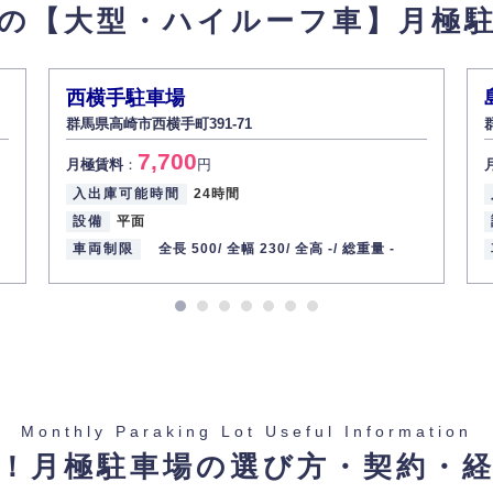
の【大型・ハイルーフ車】
月極
西横手駐車場
群馬県高崎市西横手町391-71
7,700
月極賃料
：
円
入出庫可能時間
24時間
設備
平面
車両制限
全長 500/
全幅 230/
全高 -/
総重量 -
Monthly Paraking Lot Useful Information
！月極駐車場の選び方・契約・