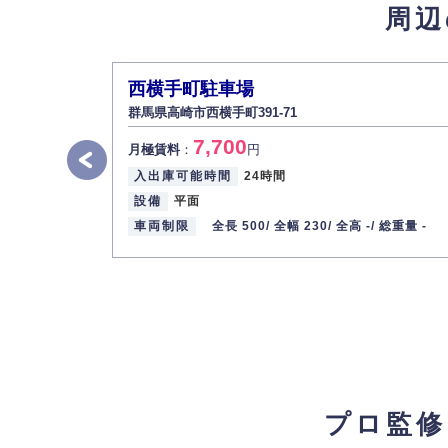
周辺
西横手町駐車場
群馬県高崎市西横手町391-71
7,700
月極賃料
：
円
入出庫可能時間
24時間
設備
平面
車両制限
全長 500/
全幅 230/
全高 -/
総重量 -
プロ監修