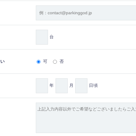
台
払い
可
否
年
月
日頃