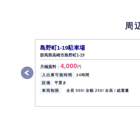
4.個人情報の第三者提供
法的義務など正当な理由に基づく要請があっ
周
5.個人情報の開示・訂正・削除
お客様ご本人から自己の個人情報開示の請求
また、個人情報の内容に誤りがあり、ご本人
島野町1-19駐車場
6.個人情報管理の社内教育
群馬県高崎市島野町1-19
弊社社員全員が、個人情報の取り扱いについ
4,000
株式会社ミコト
月極賃料
：
円
入出庫可能時間
24時間
代表取締役社長 野口 幸男
設備
平置き
車両制限
全長 500/
全幅 250/
全高 /
総重量