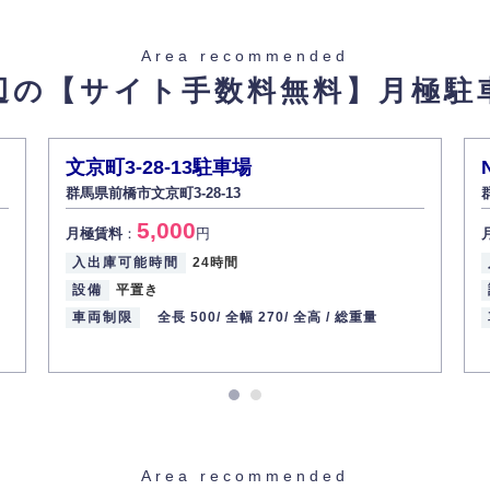
た場合を除き、お客様の個人情報をご本人の同意なく第三者に提供いたしま
Area recommended
辺の【サイト手数料無料】
月極駐
があった場合、すみやかに開示いたします（ご本人であることが確認できな
から訂正・追加・削除の請求がある場合は適切に対応いたします。
文京町3-28-13駐車場
群馬県前橋市文京町3-28-13
ての重要性を理解し、より適切に管理するよう社内教育を実施してまいりま
5,000
月極賃料
：
円
入出庫可能時間
24時間
設備
平置き
車両制限
全長 500/
全幅 270/
全高 /
総重量
Area recommended