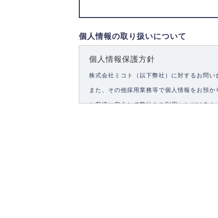
個人情報の取り扱いについて
個人情報保護方針
株式会社ミコト（以下弊社）に対するお問い
また、その他採用業務等で個人情報をお預か
お客様に安心して弊社をご利用いただけるよ
1.個人情報の取得
弊社は、お客様に対して偽りや不正な方法を
2.個人情報の利用
弊社は個人情報を以下の目的にのみ利用いた
以下に定めない目的で個人情報を利用する場
お問い合わせに対する回答、資料等の送付
採用に関する回答、情報の提供
３.個人情報の安全管理
弊社は取り扱う個人情報の外部への漏洩を防