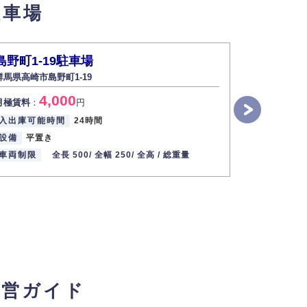
駐車場
島野町1-19駐車場
下大類町
群馬県高崎市島野町1-19
群馬県高崎市
4,000
6
月極賃料
：
円
月極賃料
：
入出庫可能時間
24時間
入出庫可能
設備
平置き
設備
平面
車両制限
全長 500/
全幅 250/
全高 /
総重量
車両制限
経営ガイド