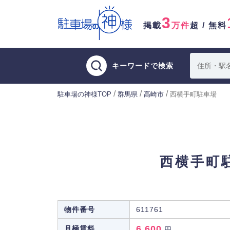
3
掲載
万件
超 / 無料
キーワードで検索
/
/
/
駐車場の神様TOP
群馬県
高崎市
西横手町駐車場
西横手町
物件番号
611761
6,600
月極賃料
円