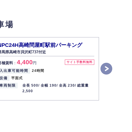
せん。
車場
い場合は開示いたしません）。
NPC24H高崎問屋町駅前パーキング
NPC2
群馬県高崎市貝沢町737付近
群馬県高崎市
す。
4,400
4
サイト手数料無料
月極賃料
：
円
月極賃料
：
2013年12月1日
入出庫可能時間
24時間
入出庫可能
設備
平面式
設備
平面
車両制限
全長 500/
全幅 190/
全高 230/
総重量
車両制限
2,500