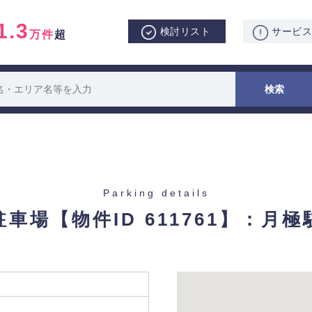
1.3
検討リスト
サービ
万件
超
Parking details
駐車場
【物件ID 611761】：月