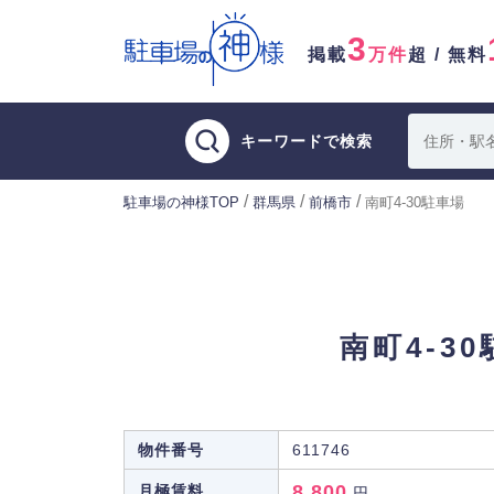
3
掲載
万件
超 / 無料
キーワードで検索
/
/
/
駐車場の神様TOP
群馬県
前橋市
南町4-30駐車場
南町4-3
物件番号
611746
8,800
月極賃料
円