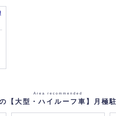
型
Area recommended
の【大型・ハイルーフ車】
月極