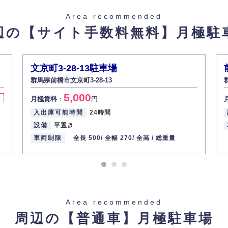
た場合を除き、お客様の個人情報をご本人の同意なく第三者に提供いたしま
Area recommended
辺の【サイト手数料無料】
月極駐
があった場合、すみやかに開示いたします（ご本人であることが確認できな
から訂正・追加・削除の請求がある場合は適切に対応いたします。
文京町3-28-13駐車場
群馬県前橋市文京町3-28-13
ての重要性を理解し、より適切に管理するよう社内教育を実施してまいりま
5,000
料
月極賃料
：
円
入出庫可能時間
24時間
設備
平置き
車両制限
全長 500/
全幅 270/
全高 /
総重量
Area recommended
周辺の【普通車】
月極駐車場