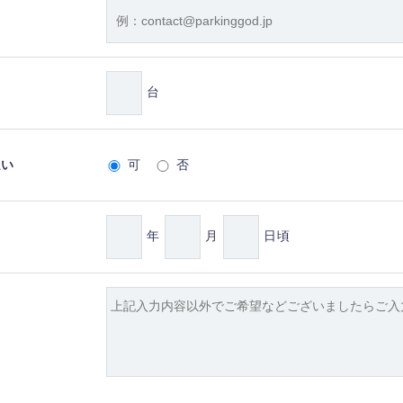
台
払い
可
否
年
月
日頃