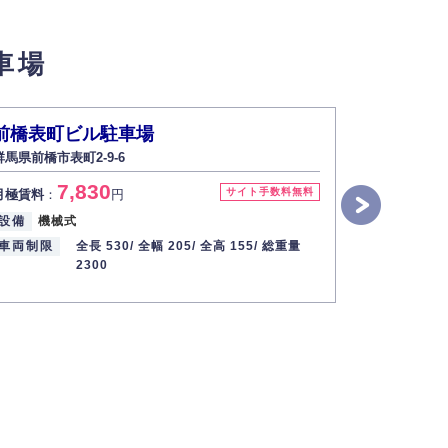
せん。
車場
い場合は開示いたしません）。
前橋表町ビル駐車場
下小出町
群馬県前橋市表町2-9-6
群馬県前橋
す。
7,830
4
サイト手数料無料
月極賃料
：
円
月極賃料
：
2013年12月1日
設備
機械式
入出庫可能
車両制限
全長 530/
全幅 205/
全高 155/
総重量
設備
平置
2300
車両制限