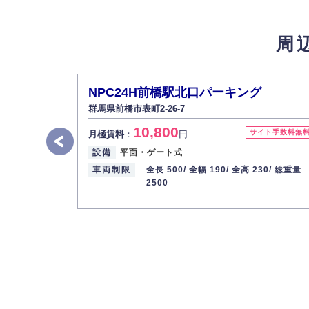
4.個人情報の第三者提供
法的義務など正当な理由に基づく要請があっ
周
5.個人情報の開示・訂正・削除
お客様ご本人から自己の個人情報開示の請求
また、個人情報の内容に誤りがあり、ご本人
NPC24H前橋駅北口パーキング
6.個人情報管理の社内教育
群馬県前橋市表町2-26-7
弊社社員全員が、個人情報の取り扱いについ
10,800
株式会社ミコト
サイト手数料無
月極賃料
：
円
設備
平面・ゲート式
代表取締役社長 野口 幸男
車両制限
全長 500/
全幅 190/
全高 230/
総重量
2500