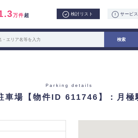
1.3
検討リスト
サービ
万件
超
Parking details
0駐車場
【物件ID 611746】：月