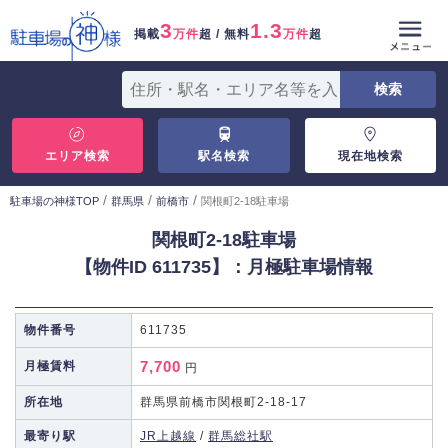
3
1.3
掲載
万件
超 / 無料
万件
超
エリア検索
駅名検索
現在地検索
/
/
/
駐車場の神様TOP
群馬県
前橋市
関根町2-18駐車場
関根町2-18駐車場
【物件ID 611735】：月極駐車場情報
物件番号
611735
7,700
月極賃料
円
所在地
群馬県前橋市関根町2-18-17
最寄り駅
JR上越線
/
群馬総社駅