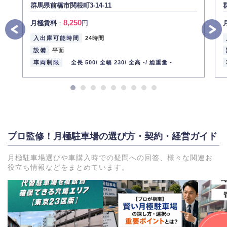
群馬県前橋市関根町3-14-11
8,250
月極賃料
：
円
入出庫可能時間
24時間
設備
平面
車両制限
全長 500/
全幅 230/
全高 -/
総重量 -
プロ監修！月極駐車場の選び方・契約・経営ガイド
月極駐車場選びや車購入時での疑問への回答、様々な関連お
役立ち情報などをまとめています。