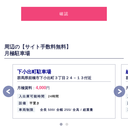
1.個人情報の取得
弊社は、お客様に対して偽りや不正な方法を取ることなく、適正に個人情
報を取得いたします。
2.個人情報の利用
弊社は個人情報を以下の目的にのみ利用いたします。
以下に定めない目的で個人情報を利用する場合、あらかじめご本人の同意
を得た上で行ないます。
周辺の【サイト手数料無料】
お問い合わせに対する回答、資料等の送付
月極駐車場
採用に関する回答、情報の提供
３.個人情報の安全管理
弊社は取り扱う個人情報の外部への漏洩を防止し、その利用目的に応じて
下小出町駐車場
適切かつ安全に管理します。
群馬県前橋市下小出町３丁目２４－１３付近
4.個人情報の第三者提供
4,000
月極賃料
：
円
法的義務など正当な理由に基づく要請があった場合を除き、お客様の個人
情報をご本人の同意なく第三者に提供いたしません。
入出庫可能時間
24時間
5.個人情報の開示・訂正・削除
設備
平置き
お客様ご本人から自己の個人情報開示の請求があった場合、すみやかに開
車両制限
全長 500/
全幅 255/
全高 /
総重量
示いたします（ご本人であることが確認できない場合は開示いたしませ
ん）。
また、個人情報の内容に誤りがあり、ご本人から訂正・追加・削除の請求