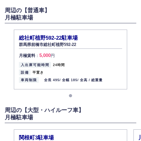
がある場合は適切に対応いたします。
周辺の【普通車】
6.個人情報管理の社内教育
月極駐車場
弊社社員全員が、個人情報の取り扱いについての重要性を理解し、より適
切に管理するよう社内教育を実施してまいります。
株式会社ミコト
総社町植野592-22駐車場
2013年12月1日
代表取締役社長 野口 幸男
群馬県前橋市総社町植野592-22
5,000
月極賃料
：
円
入出庫可能時間
24時間
設備
平置き
車両制限
全長 495/
全幅 185/
全高 /
総重量
周辺の【大型・ハイルーフ車】
月極駐車場
関根町3駐車場