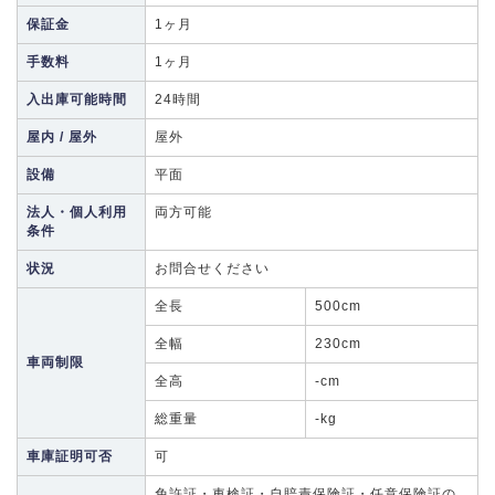
保証金
1ヶ月
手数料
1ヶ月
入出庫可能時間
24時間
屋内 / 屋外
屋外
設備
平面
法人・個人利用
両方可能
条件
状況
お問合せください
全長
500cm
全幅
230cm
車両制限
全高
-cm
総重量
-kg
車庫証明可否
可
免許証・車検証・自賠責保険証・任意保険証の