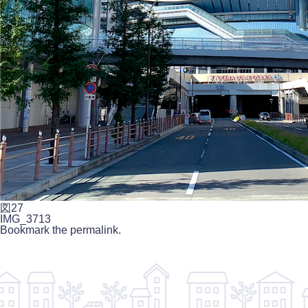
図27
IMG_3713
Bookmark the
permalink
.