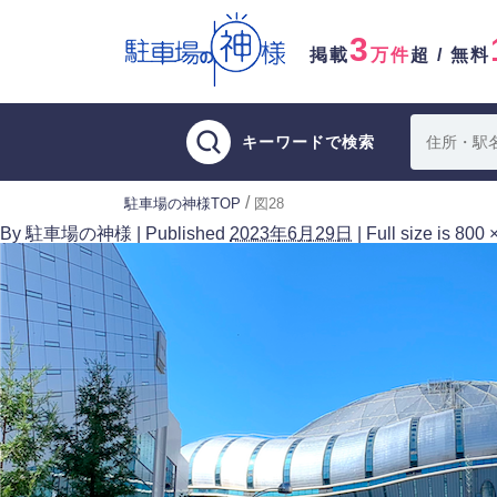
3
掲載
万件
超 / 無料
キーワードで検索
/
駐車場の神様TOP
図28
By
駐車場の神様
|
Published
2023年6月29日
|
Full size is
800 