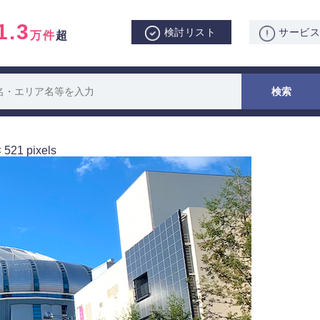
1.3
検討リスト
サービ
万件
超
× 521
pixels