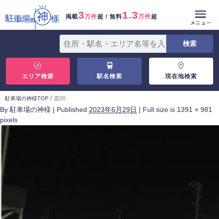
3
1.3
掲載
万件
超 / 無料
万件
超
エリア検索
駅名検索
現在地検索
/
駐車場の神様TOP
図20
By
駐車場の神様
|
Published
2023年6月29日
|
Full size is
1391 × 981
pixels