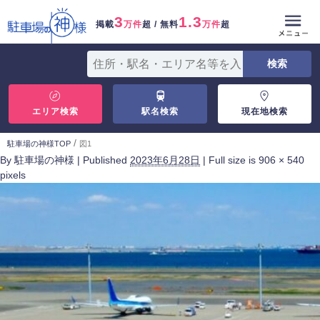
3
1.3
掲載
万件
超 / 無料
万件
超
エリア検索
駅名検索
現在地検索
/
駐車場の神様TOP
図1
By
駐車場の神様
|
Published
2023年6月28日
|
Full size is
906 × 540
pixels