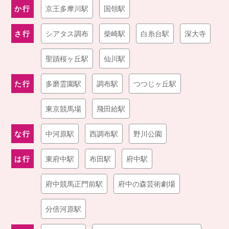
か行
京王多摩川駅
国領駅
さ行
シアタス調布
柴崎駅
白糸台駅
深大寺
聖蹟桜ヶ丘駅
仙川駅
た行
多磨霊園駅
調布駅
つつじヶ丘駅
東京競馬場
飛田給駅
な行
中河原駅
西調布駅
野川公園
は行
東府中駅
布田駅
府中駅
府中競馬正門前駅
府中の森芸術劇場
分倍河原駅