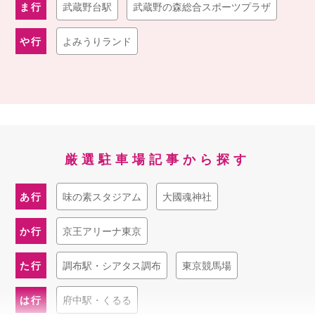
ま行
武蔵野台駅
武蔵野の森総合スポーツプラザ
や行
よみうりランド
厳選駐車場記事から探す
あ行
味の素スタジアム
大國魂神社
か行
京王アリーナ東京
た行
調布駅・シアタス調布
東京競馬場
は行
府中駅・くるる