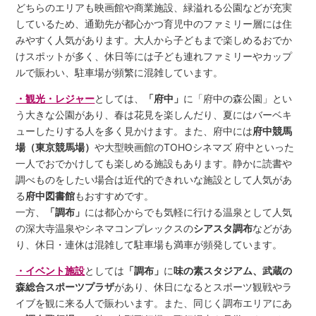
どちらのエリアも映画館や商業施設、緑溢れる公園などが充実
しているため、通勤先が都心かつ育児中のファミリー層には住
みやすく人気があります。大人から子どもまで楽しめるおでか
けスポットが多く、休日等には子ども連れファミリーやカップ
ルで賑わい、駐車場が頻繁に混雑しています。
・観光・レジャー
としては、
「府中」
に「府中の森公園」とい
う大きな公園があり、春は花見を楽しんだり、夏にはバーベキ
ューしたりする人を多く見かけます。また、府中には
府中競馬
場（東京競馬場）
や大型映画館のTOHOシネマズ 府中といった
一人でおでかけしても楽しめる施設もあります。静かに読書や
調べものをしたい場合は近代的できれいな施設として人気があ
る
府中図書館
もおすすめです。
一方、
「調布」
には都心からでも気軽に行ける温泉として人気
の深大寺温泉やシネマコンプレックスの
シアスタ調布
などがあ
り、休日・連休は混雑して駐車場も満車が頻発しています。
・イベント施設
としては
「調布」
に
味の素スタジアム、武蔵の
森総合スポーツプラザ
があり、休日になるとスポーツ観戦やラ
イブを観に来る人で賑わいます。また、同じく調布エリアにあ