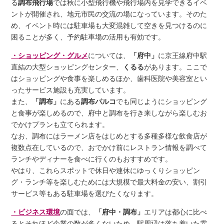
る
調布飛行場
では秋に小型飛行機や飛行場内を見学できるイベ
ントが開催され、地元市民の交流の場になっています。そのた
め、イベント時には駐車場も大変混雑して空きを見つけるのに
困ることが多く、予約駐車場の活用も有効です。
・ショッピング・グルメ
については、
「府中」
に京王線府中駅
直結の大型ショッピングセンター、
くるる
があります。ここで
はショッピングや食事を楽しめるほか、歯科医院や美容室とい
ったサービス施設も充実しています。
また、
「調布」
にある
調布パルコ
でも同じようにショッピング
と食事が楽しめるので、府中と調布を行き来しながら楽しむお
でかけプランも立てられます。
なお、調布にはラーメン店をはじめとする多種多様な飲食店が
複数点在しているので、おでかけ前にレストラン情報を調べて
ランチやディナーを食べに行くのもおすすめです。
やはり、これらスポットで休日や連休にゆっくりショッピン
グ・ランチ等を楽しむためには大規模で最大料金の安い、割引
サービス等もある駐車場を選びたくなります。
・ビジネス環境
の面では、
「府中・調布」
エリアは都心に比べ
るとそれほど企業の数が多くないため、駅周辺は落ち着いた雰