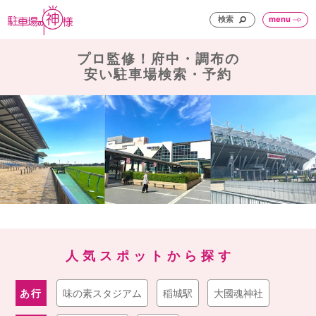
検索
menu
プロ監修！府中・調布の
安い駐車場検索・予約
人気スポットから探す
あ行
味の素スタジアム
稲城駅
大國魂神社