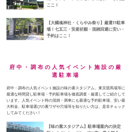
ここ！
【大國魂神社・くらやみ祭り】厳選11駐車
場！七五三・安産祈願・混雑回避に安い・
予約はここ！
府中・調布の人気イベント施設の厳
選駐車場
府中・調布の人気イベント施設の味の素スタジアム、東京競馬場等に
最適な時間貸し駐車場・予約駐車場を徹底調査・厳選してご紹介して
います。人気イベント時の混雑・満車にも最適な予約駐車場、安い最
大料金、駐車場選びの裏ワザや穴場等を知りたい方は、是非チェック
してみてください！
【味の素スタジアム】駐車場案内の決定