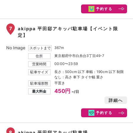
予約する
7
akippa 平田邸アキッパ駐車場【イベント限
定】
No Image
367m
スポットまで
東京都府中市白糸台3丁目49-7
住所
00:00〜23:59
営業時間
長さ：500cm 以下 車幅：190cm 以下 制限
駐車サイズ
なし：高さ 車下 タイヤ幅 重さ
平置き
駐車場形態
450円
最大料金
~/日
詳細へ
予約する
8
akippa 平田邸アキッパ駐車場