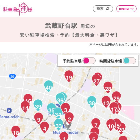
検索
menu
武蔵野台駅
周辺の
安い駐車場検索・予約【最大料金・裏ワザ】
本ページにはPRが含まれています。
予約駐車場
時間貸駐車場
19
31
27
40
28
29
37
36
16
38
12
39
14
17
23
22
3
35
34
2
9
7
8
15
33
10
4
21
20
18
6
1
5