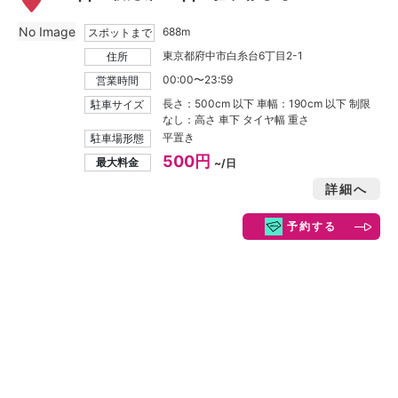
No Image
688m
スポットまで
東京都府中市白糸台6丁目2-1
住所
00:00〜23:59
営業時間
長さ：500cm 以下 車幅：190cm 以下 制限
駐車サイズ
なし：高さ 車下 タイヤ幅 重さ
平置き
駐車場形態
500円
最大料金
~/日
詳細へ
予約する