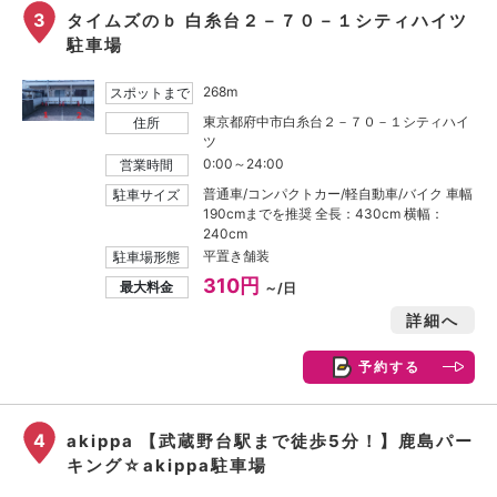
3
タイムズのｂ 白糸台２－７０－１シティハイツ
駐車場
268m
スポットまで
東京都府中市白糸台２－７０－１シティハイ
住所
ツ
0:00～24:00
営業時間
普通車/コンパクトカー/軽自動車/バイク 車幅
駐車サイズ
190cmまでを推奨 全長：430cm 横幅：
240cm
平置き舗装
駐車場形態
310円
最大料金
～/日
詳細へ
予約する
4
akippa 【武蔵野台駅まで徒歩5分！】鹿島パー
キング☆akippa駐車場