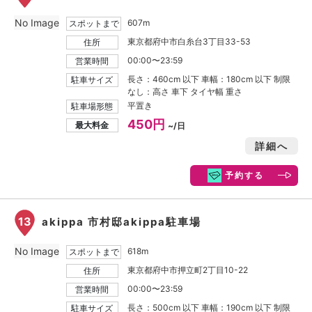
No Image
607m
スポットまで
東京都府中市白糸台3丁目33-53
住所
00:00〜23:59
営業時間
長さ：460cm 以下 車幅：180cm 以下 制限
駐車サイズ
なし：高さ 車下 タイヤ幅 重さ
平置き
駐車場形態
450円
最大料金
~/日
詳細へ
予約する
13
akippa 市村邸akippa駐車場
No Image
618m
スポットまで
東京都府中市押立町2丁目10-22
住所
00:00〜23:59
営業時間
長さ：500cm 以下 車幅：190cm 以下 制限
駐車サイズ