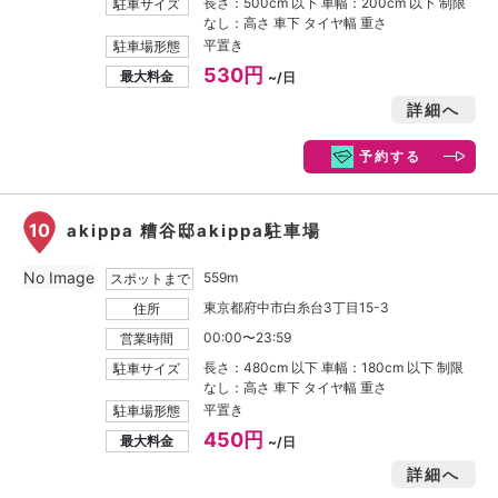
長さ：500cm 以下 車幅：200cm 以下 制限
駐車サイズ
なし：高さ 車下 タイヤ幅 重さ
平置き
駐車場形態
530円
最大料金
~/日
詳細へ
予約する
10
akippa 糟谷邸akippa駐車場
No Image
559m
スポットまで
東京都府中市白糸台3丁目15-3
住所
00:00〜23:59
営業時間
長さ：480cm 以下 車幅：180cm 以下 制限
駐車サイズ
なし：高さ 車下 タイヤ幅 重さ
平置き
駐車場形態
450円
最大料金
~/日
詳細へ