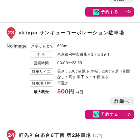
予約する
23
akippa サンキューコーポレーション駐車場
No Image
693m
スポットまで
東京都府中市白糸台3丁目39-1
住所
00:00〜23:59
営業時間
長さ：500cm 以下 車幅：260cm 以下 制限
駐車サイズ
なし：高さ 車下 タイヤ幅 重さ
平置き
駐車場形態
500円
最大料金
~/日
詳細へ
予約する
24
軒先P 白糸台6丁目 第2駐車場
[2台]