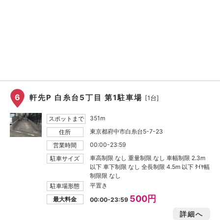
6
軒先P 白糸台5丁目 第1駐車場
[1台]
351m
スポットまで
東京都府中市白糸台5-7-23
住所
00:00-23:59
営業時間
車高制限 なし 重量制限 なし 車幅制限 2.3m
駐車サイズ
以下 車下制限 なし 全長制限 4.5m 以下 ﾀｲﾔ幅
制限限 なし
平置き
駐車場形態
500円
最大料金
00:00-23:59
詳細へ