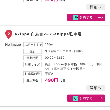
詳細へ
予約する
2
akippa 白糸台2-65akippa駐車場
No Image
146m
スポットまで
東京都府中市白糸台2丁目65
住所
00:00〜23:59
営業時間
長さ：460cm 以下 車幅：180cm 以下 制限
駐車サイズ
なし：高さ 車下 タイヤ幅 重さ
平置き
駐車場形態
490円
最大料金
~/日
詳細へ
予約する