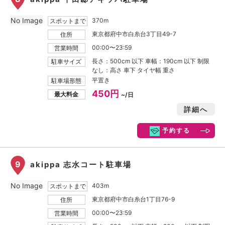
No Image
370m
スポットまで
東京都府中市白糸台3丁目49-7
住所
00:00〜23:59
営業時間
長さ：500cm 以下 車幅：190cm 以下 制限
駐車サイズ
なし：高さ 車下 タイヤ幅 重さ
平置き
駐車場形態
450円
最大料金
~/日
詳細へ
予約する
9
akippa 志水コート駐車場
No Image
403m
スポットまで
東京都府中市白糸台1丁目76-9
住所
00:00〜23:59
営業時間