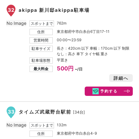
32
akippa 新川邸akippa駐車場
No Image
762m
スポットまで
東京都府中市白糸台6丁目17-11
住所
00:00〜23:59
営業時間
長さ：420cm 以下 車幅：170cm 以下 制限
駐車サイズ
なし：高さ 車下 タイヤ幅 重さ
平置き
駐車場形態
500円
最大料金
~/日
詳細へ
予約する
33
タイムズ武蔵野台駅前
[34台]
No Image
132m
スポットまで
東京都府中市白糸台4-9
住所