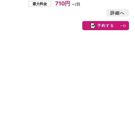
710円
最大料金
～/日
詳細へ
予約する