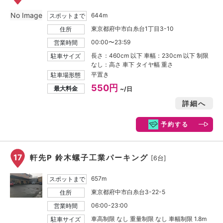
No Image
644m
スポットまで
東京都府中市白糸台1丁目3-10
住所
00:00〜23:59
営業時間
長さ：460cm 以下 車幅：230cm 以下 制限
駐車サイズ
なし：高さ 車下 タイヤ幅 重さ
平置き
駐車場形態
550円
最大料金
~/日
詳細へ
予約する
17
軒先P 鈴木螺子工業パーキング
[6台]
657m
スポットまで
東京都府中市白糸台3-22-5
住所
06:00-23:00
営業時間
車高制限 なし 重量制限 なし 車幅制限 1.8m
駐車サイズ