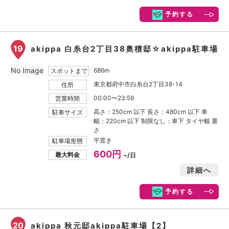
予約する
19
akippa 白糸台2丁目38奥積邸☆akippa駐車場
No Image
686m
スポットまで
東京都府中市白糸台2丁目38-14
住所
00:00〜23:59
営業時間
高さ：250cm 以下 長さ：480cm 以下 車
駐車サイズ
幅：220cm 以下 制限なし：車下 タイヤ幅 重
さ
平置き
駐車場形態
600円
最大料金
~/日
詳細へ
予約する
20
akippa 秋元邸akippa駐車場【2】