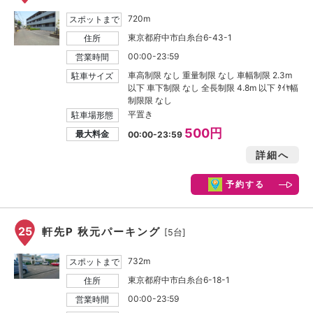
720m
スポットまで
東京都府中市白糸台6-43-1
住所
00:00-23:59
営業時間
車高制限 なし 重量制限 なし 車幅制限 2.3m
駐車サイズ
以下 車下制限 なし 全長制限 4.8m 以下 ﾀｲﾔ幅
制限限 なし
平置き
駐車場形態
500円
最大料金
00:00-23:59
詳細へ
予約する
25
軒先P 秋元パーキング
[5台]
732m
スポットまで
東京都府中市白糸台6-18-1
住所
00:00-23:59
営業時間