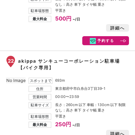
なし：高さ 車下 タイヤ幅 重さ
平置き
駐車場形態
500円
最大料金
~/日
詳細へ
予約する
22
akippa サンキューコーポレーション駐車場
【バイク専用】
No Image
693m
スポットまで
東京都府中市白糸台3丁目39-1
住所
00:00〜23:59
営業時間
長さ：260cm 以下 車幅：130cm 以下 制限
駐車サイズ
なし：高さ 車下 タイヤ幅 重さ
平置き
駐車場形態
250円
最大料金
~/日
詳細へ