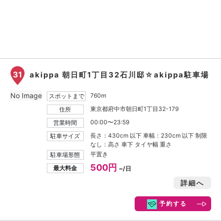
31
akippa 朝日町1丁目32石川邸☆akippa駐車場
No Image
760m
スポットまで
東京都府中市朝日町1丁目32-179
住所
00:00〜23:59
営業時間
長さ：430cm 以下 車幅：230cm 以下 制限
駐車サイズ
なし：高さ 車下 タイヤ幅 重さ
平置き
駐車場形態
500円
最大料金
~/日
詳細へ
予約する