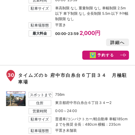
営業時間
車高制限 なし 重量制限 なし 車幅制限 2.5m
駐車サイズ
以下 車下制限 なし 全長制限 5.5m 以下 ﾀｲﾔ幅
制限限 なし
平置き
駐車場形態
2,000円
最大料金
00:00-23:59
詳細へ
予約する
30
タイムズのｂ 府中市白糸台６丁目３４ 月極駐
車場
756m
スポットまで
東京都府中市白糸台６丁目３４ー2
住所
0:00～24:00
営業時間
普通車/コンパクトカー/軽自動車 車幅185cm
駐車サイズ
までを推奨 全長：480cm 横幅：235cm
平置き未舗装
駐車場形態