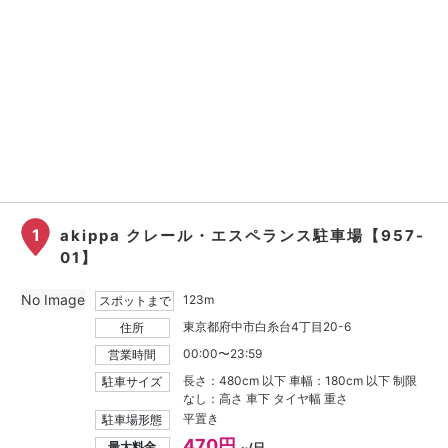
1
akippa クレール・エスペランス駐車場【957-
01】
No Image
123m
スポットまで
東京都府中市白糸台4丁目20-6
住所
00:00〜23:59
営業時間
長さ：480cm 以下 車幅：180cm 以下 制限
駐車サイズ
なし：高さ 車下 タイヤ幅 重さ
平置き
駐車場形態
470円
最大料金
~/日