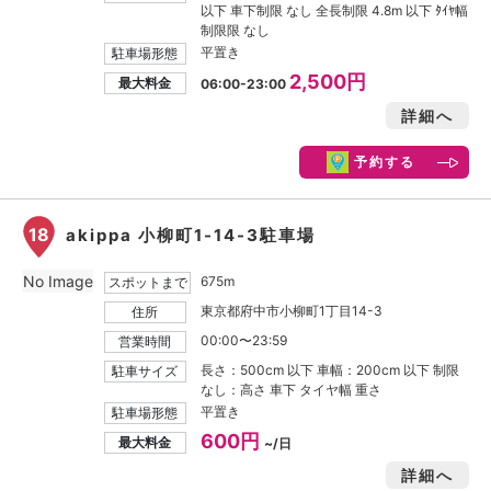
以下 車下制限 なし 全長制限 4.8m 以下 ﾀｲﾔ幅
制限限 なし
平置き
駐車場形態
2,500円
最大料金
06:00-23:00
詳細へ
予約する
18
akippa 小柳町1-14-3駐車場
No Image
675m
スポットまで
東京都府中市小柳町1丁目14-3
住所
00:00〜23:59
営業時間
長さ：500cm 以下 車幅：200cm 以下 制限
駐車サイズ
なし：高さ 車下 タイヤ幅 重さ
平置き
駐車場形態
600円
最大料金
~/日
詳細へ