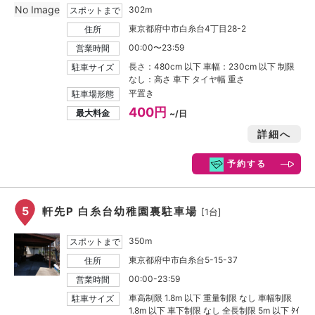
No Image
302m
スポットまで
東京都府中市白糸台4丁目28-2
住所
00:00〜23:59
営業時間
長さ：480cm 以下 車幅：230cm 以下 制限
駐車サイズ
なし：高さ 車下 タイヤ幅 重さ
平置き
駐車場形態
400円
最大料金
~/日
詳細へ
予約する
5
軒先P 白糸台幼稚園裏駐車場
[1台]
350m
スポットまで
東京都府中市白糸台5-15-37
住所
00:00-23:59
営業時間
車高制限 1.8m 以下 重量制限 なし 車幅制限
駐車サイズ
1.8m 以下 車下制限 なし 全長制限 5m 以下 ﾀｲ