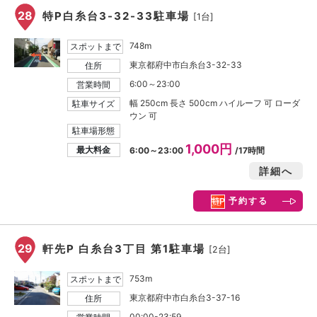
28
特P白糸台3-32-33駐車場
[1台]
748m
スポットまで
東京都府中市白糸台3-32-33
住所
6:00～23:00
営業時間
幅 250cm 長さ 500cm ハイルーフ 可 ローダ
駐車サイズ
ウン 可
駐車場形態
1,000円
最大料金
6:00～23:00
/17時間
詳細へ
予約する
29
軒先P 白糸台3丁目 第1駐車場
[2台]
753m
スポットまで
東京都府中市白糸台3-37-16
住所
00:00-23:59