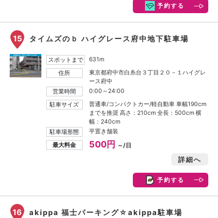
予約する
15
タイムズのｂ ハイグレース府中地下駐車場
631m
スポットまで
東京都府中市白糸台３丁目２０－１ハイグレ
住所
ース府中
0:00～24:00
営業時間
普通車/コンパクトカー/軽自動車 車幅190cm
駐車サイズ
までを推奨 高さ：210cm 全長：500cm 横
幅：240cm
平置き舗装
駐車場形態
500円
最大料金
～/日
詳細へ
予約する
16
akippa 福士パーキング☆akippa駐車場