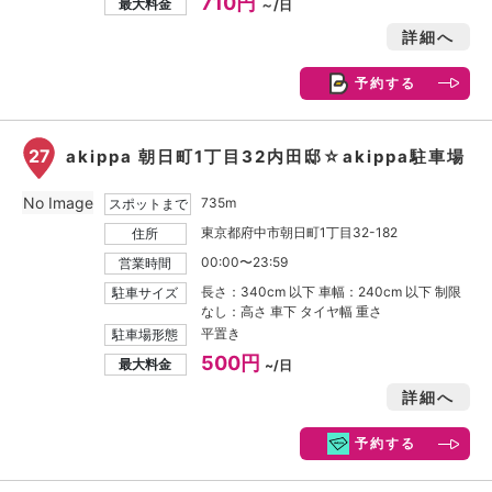
710円
最大料金
～/日
詳細へ
予約する
27
akippa 朝日町1丁目32内田邸☆akippa駐車場
No Image
735m
スポットまで
東京都府中市朝日町1丁目32-182
住所
00:00〜23:59
営業時間
長さ：340cm 以下 車幅：240cm 以下 制限
駐車サイズ
なし：高さ 車下 タイヤ幅 重さ
平置き
駐車場形態
500円
最大料金
~/日
詳細へ
予約する