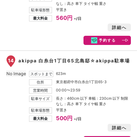
なし：高さ 車下 タイヤ幅 重さ
平置き
駐車場形態
560円
最大料金
~/日
詳細へ
予約する
14
akippa 白糸台1丁目65北島邸☆akippa駐車場
No Image
623m
スポットまで
東京都府中市白糸台1丁目65-3
住所
00:00〜23:59
営業時間
長さ：460cm 以下 車幅：230cm 以下 制限
駐車サイズ
なし：高さ 車下 タイヤ幅 重さ
平置き
駐車場形態
500円
最大料金
~/日
詳細へ