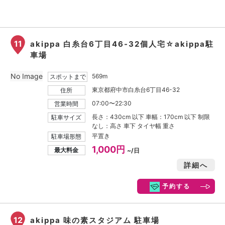
11
akippa 白糸台6丁目46-32個人宅☆akippa駐
車場
No Image
569m
スポットまで
東京都府中市白糸台6丁目46-32
住所
07:00〜22:30
営業時間
長さ：430cm 以下 車幅：170cm 以下 制限
駐車サイズ
なし：高さ 車下 タイヤ幅 重さ
平置き
駐車場形態
1,000円
最大料金
~/日
詳細へ
予約する
12
akippa 味の素スタジアム 駐車場