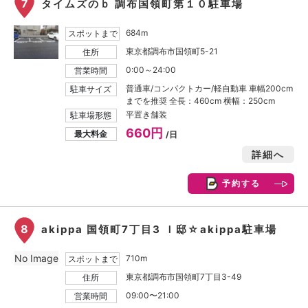
7
タイムズのｂ 調布国領町第１０駐車場
684m
スポットまで
東京都調布市国領町5-21
住所
0:00～24:00
営業時間
普通車/コンパクトカー/軽自動車 車幅200cm
駐車サイズ
までを推奨 全長：460cm 横幅：250cm
平置き舗装
駐車場形態
660円
最大料金
/日
詳細へ
予約する
8
akippa 国領町7丁目3 Ｉ邸☆akippa駐車場
No Image
710m
スポットまで
東京都調布市国領町7丁目3-49
住所
09:00〜21:00
営業時間