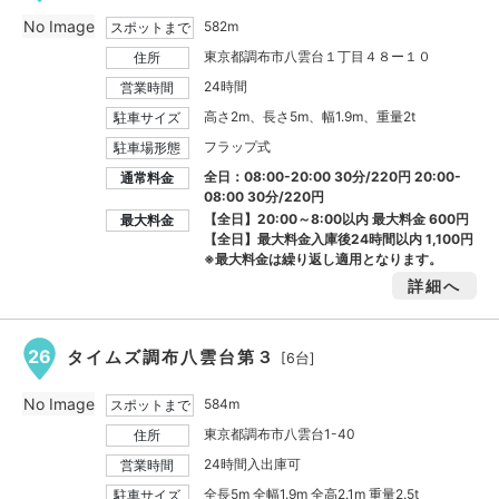
No Image
582m
スポットまで
東京都調布市八雲台１丁目４８ー１０
住所
24時間
営業時間
高さ2m、長さ5m、幅1.9m、重量2t
駐車サイズ
フラップ式
駐車場形態
全日：08:00-20:00 30分/220円 20:00-
通常料金
08:00 30分/220円
【全日】20:00～8:00以内 最大料金
600円
最大料金
【全日】最大料金入庫後24時間以内
1,100円
※最大料金は繰り返し適用となります。
詳細へ
26
タイムズ調布八雲台第３
[6台]
No Image
584m
スポットまで
東京都調布市八雲台1-40
住所
24時間入出庫可
営業時間
全長5m 全幅1.9m 全高2.1m 重量2.5t
駐車サイズ