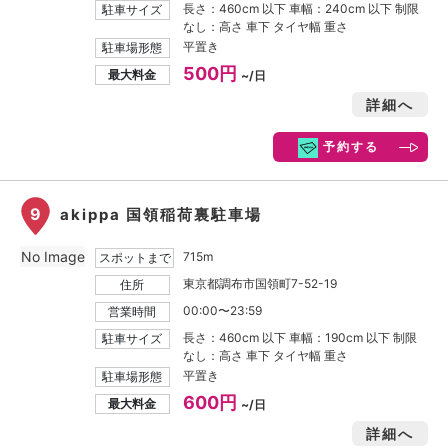
長さ：460cm 以下 車幅：240cm 以下 制限
駐車サイズ
なし：高さ 車下 タイヤ幅 重さ
平置き
駐車場形態
500円
最大料金
~/日
詳細へ
予約する
9
akippa 国領稲荷裏駐車場
No Image
715m
スポットまで
東京都調布市国領町7-52-19
住所
00:00〜23:59
営業時間
長さ：460cm 以下 車幅：190cm 以下 制限
駐車サイズ
なし：高さ 車下 タイヤ幅 重さ
平置き
駐車場形態
600円
最大料金
~/日
詳細へ