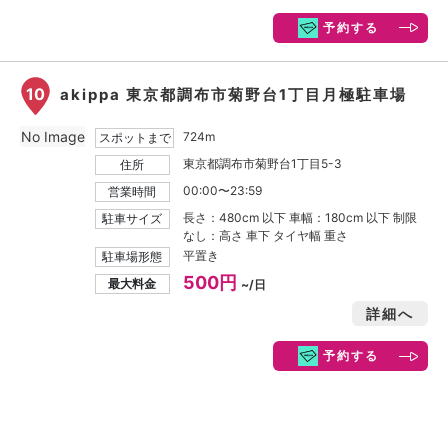
予約する
10
akippa 東京都調布市菊野台1丁目月極駐車場
No Image
724m
スポットまで
東京都調布市菊野台1丁目5-3
住所
00:00〜23:59
営業時間
長さ：480cm 以下 車幅：180cm 以下 制限
駐車サイズ
なし：高さ 車下 タイヤ幅 重さ
平置き
駐車場形態
500円
最大料金
~/日
詳細へ
予約する