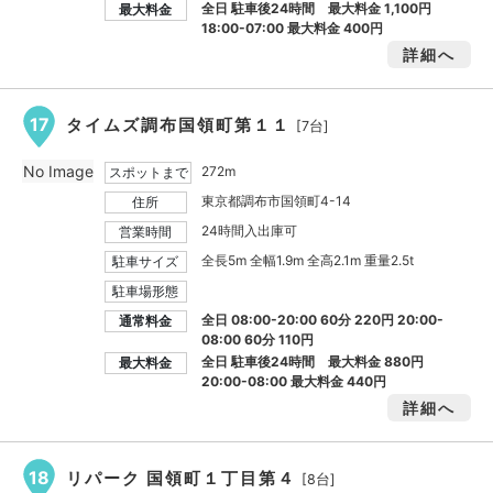
全日 駐車後24時間 最大料金
1,100円
最大料金
18:00-07:00 最大料金
400円
詳細へ
17
タイムズ調布国領町第１１
[7台]
No Image
272m
スポットまで
東京都調布市国領町4-14
住所
24時間入出庫可
営業時間
全長5m 全幅1.9m 全高2.1m 重量2.5t
駐車サイズ
駐車場形態
全日 08:00-20:00 60分 220円 20:00-
通常料金
08:00 60分 110円
全日 駐車後24時間 最大料金
880円
最大料金
20:00-08:00 最大料金
440円
詳細へ
18
リパーク 国領町１丁目第４
[8台]