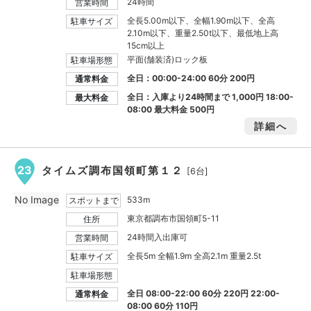
24時間
営業時間
全長5.00m以下、全幅1.90m以下、全高
駐車サイズ
2.10m以下、重量2.50t以下、最低地上高
15cm以上
平面(舗装済)ロック板
駐車場形態
全日：00:00-24:00 60分 200円
通常料金
全日：入庫より24時間まで
1,000円
18:00-
最大料金
08:00 最大料金
500円
詳細へ
23
タイムズ調布国領町第１２
[6台]
No Image
533m
スポットまで
東京都調布市国領町5-11
住所
24時間入出庫可
営業時間
全長5m 全幅1.9m 全高2.1m 重量2.5t
駐車サイズ
駐車場形態
全日 08:00-22:00 60分 220円 22:00-
通常料金
08:00 60分 110円