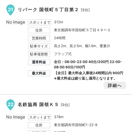
21
リパーク 国領町５丁目第２
[9台]
No Image
312m
スポットまで
東京都調布市国領町５丁目４９ー３
住所
24時間
営業時間
高さ2m、長さ5m、幅1.9m、重量2t
駐車サイズ
フラップ式
駐車場形態
全日：08:00-22:00 40分/200円 22:00-
通常料金
08:00 60分/100円
【全日】最大料金入庫後24時間以内
900円
最大料金
※最大料金は繰り返し適用となります。
詳細へ
22
名鉄協商 国領ＫＳ
[9台]
No Image
378m
スポットまで
東京都調布市国領町1-22-8
住所