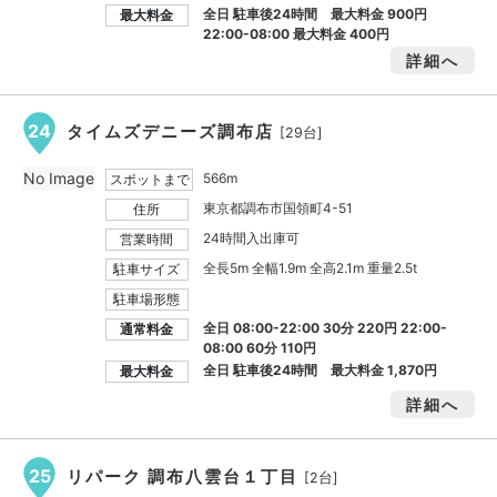
全日 駐車後24時間 最大料金
900円
最大料金
22:00-08:00 最大料金
400円
詳細へ
24
タイムズデニーズ調布店
[29台]
No Image
566m
スポットまで
東京都調布市国領町4-51
住所
24時間入出庫可
営業時間
全長5m 全幅1.9m 全高2.1m 重量2.5t
駐車サイズ
駐車場形態
全日 08:00-22:00 30分 220円 22:00-
通常料金
08:00 60分 110円
全日 駐車後24時間 最大料金
1,870円
最大料金
詳細へ
25
リパーク 調布八雲台１丁目
[2台]