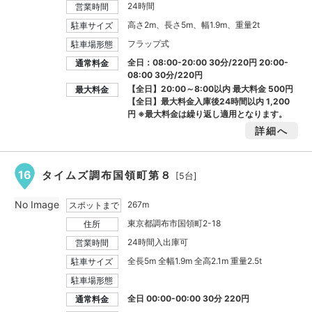
24時間
営業時間
高さ2m、長さ5m、幅1.9m、重量2t
駐車サイズ
フラップ式
駐車場形態
全日：08:00-20:00 30分/220円 20:00-
通常料金
08:00 30分/220円
【全日】20:00～8:00以内 最大料金
500円
最大料金
【全日】最大料金入庫後24時間以内
1,200
円
※最大料金は繰り返し適用となります。
詳細へ
16
タイムズ調布国領町第８
[5台]
No Image
267m
スポットまで
東京都調布市国領町2-18
住所
24時間入出庫可
営業時間
全長5m 全幅1.9m 全高2.1m 重量2.5t
駐車サイズ
駐車場形態
全日 00:00-00:00 30分 220円
通常料金