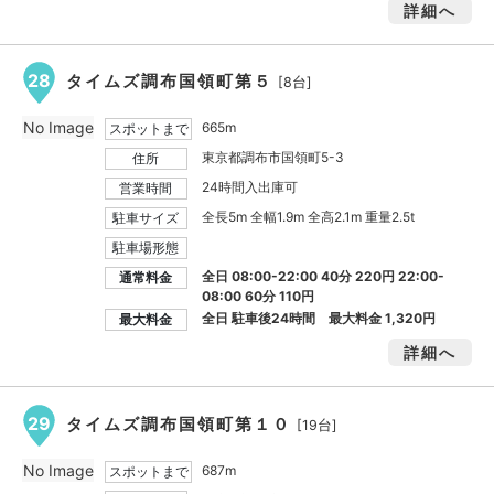
詳細へ
28
タイムズ調布国領町第５
[8台]
No Image
665m
スポットまで
東京都調布市国領町5-3
住所
24時間入出庫可
営業時間
全長5m 全幅1.9m 全高2.1m 重量2.5t
駐車サイズ
駐車場形態
全日 08:00-22:00 40分 220円 22:00-
通常料金
08:00 60分 110円
全日 駐車後24時間 最大料金
1,320円
最大料金
詳細へ
29
タイムズ調布国領町第１０
[19台]
No Image
687m
スポットまで