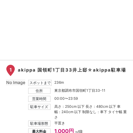
1
akippa 国領町1丁目33井上邸☆akippa駐車場
No Image
236m
スポットまで
東京都調布市国領町1丁目33-11
住所
00:00〜23:59
営業時間
高さ：250cm 以下 長さ：480cm 以下 車
駐車サイズ
幅：240cm 以下 制限なし：車下 タイヤ幅 重
さ
平置き
駐車場形態
1,000円
最大料金
~/日