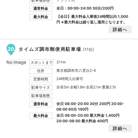
駐車場形態
全日：00:00-24:00 30分/200円
通常料金
【全日】最大料金入庫後24時間以内
1,000
最大料金
円
※最大料金は繰り返し適用となります。
詳細へ
20
タイムズ調布郵便局駐車場
[17台]
No Image
311m
スポットまで
東京都調布市八雲台2-6
住所
24時間入出庫可
営業時間
全長5m 全幅1.9m 全高2.1m 重量2.5t
駐車サイズ
駐車場形態
全日 08:00-20:00 30分 200円 20:00-
通常料金
08:00 60分 100円
全日 08:00-20:00 最大料金
1,400円
最大料金
20:00-08:00 最大料金
400円
詳細へ