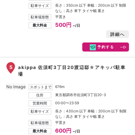
長さ：350cm 以下 車幅：200cm 以下 制限
駐車サイズ
なし：高さ 車下 タイヤ幅 重さ
平置き
駐車場形態
500円
最大料金
~/日
詳細へ
予約する
5
akippa 佐須町3丁目20渡辺邸☆アキッパ駐車
場
No Image
676m
スポットまで
東京都調布市佐須町3丁目20-3
住所
00:00〜23:59
営業時間
長さ：430cm 以下 車幅：200cm 以下 制限
駐車サイズ
なし：高さ 車下 タイヤ幅 重さ
平置き
駐車場形態
600円
最大料金
~/日