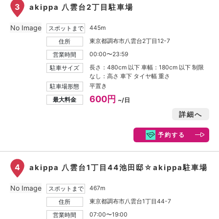
3
akippa 八雲台2丁目駐車場
No Image
445m
スポットまで
東京都調布市八雲台2丁目12-7
住所
00:00〜23:59
営業時間
長さ：480cm 以下 車幅：180cm 以下 制限
駐車サイズ
なし：高さ 車下 タイヤ幅 重さ
平置き
駐車場形態
600円
最大料金
~/日
詳細へ
予約する
4
akippa 八雲台1丁目44池田邸☆akippa駐車場
No Image
467m
スポットまで
東京都調布市八雲台1丁目44-7
住所
07:00〜19:00
営業時間