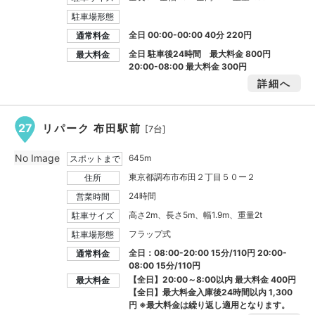
駐車場形態
全日 00:00-00:00 40分 220円
通常料金
全日 駐車後24時間 最大料金
800円
最大料金
20:00-08:00 最大料金
300円
詳細へ
27
リパーク 布田駅前
[7台]
No Image
645m
スポットまで
東京都調布市布田２丁目５０ー２
住所
24時間
営業時間
高さ2m、長さ5m、幅1.9m、重量2t
駐車サイズ
フラップ式
駐車場形態
全日：08:00-20:00 15分/110円 20:00-
通常料金
08:00 15分/110円
【全日】20:00～8:00以内 最大料金
400円
最大料金
【全日】最大料金入庫後24時間以内
1,300
円
※最大料金は繰り返し適用となります。