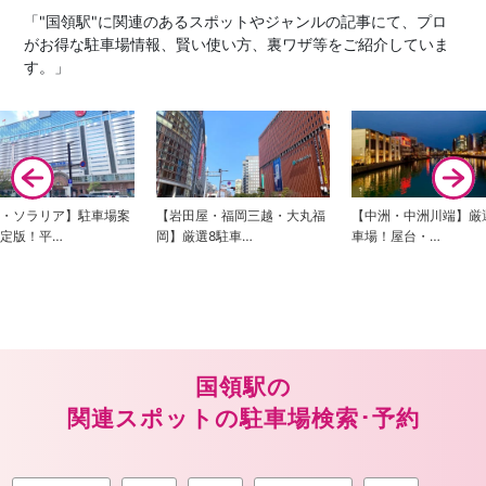
「"国領駅"に関連のあるスポットやジャンルの記事にて、プロ
がお得な駐車場情報、賢い使い方、裏ワザ等をご紹介していま
す。」
神・ソラリア】駐車場案
【岩田屋・福岡三越・大丸福
【中洲・中洲川端】厳
定版！平…
岡】厳選8駐車…
車場！屋台・…
国領駅の
関連スポットの駐車場検索･予約