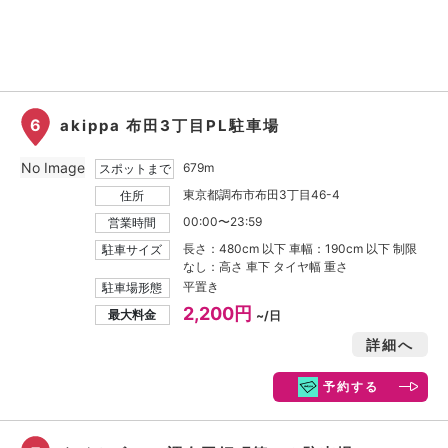
6
akippa 布田3丁目PL駐車場
No Image
679m
スポットまで
東京都調布市布田3丁目46-4
住所
00:00〜23:59
営業時間
長さ：480cm 以下 車幅：190cm 以下 制限
駐車サイズ
なし：高さ 車下 タイヤ幅 重さ
平置き
駐車場形態
2,200円
最大料金
~/日
詳細へ
予約する