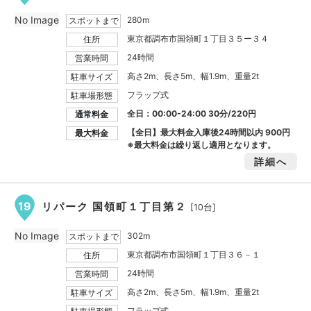
No Image
280m
スポットまで
東京都調布市国領町１丁目３５ー３４
住所
24時間
営業時間
高さ2m、長さ5m、幅1.9m、重量2t
駐車サイズ
フラップ式
駐車場形態
全日：00:00-24:00 30分/220円
通常料金
【全日】最大料金入庫後24時間以内
900円
最大料金
※最大料金は繰り返し適用となります。
詳細へ
19
リパーク 国領町１丁目第２
[10台]
No Image
302m
スポットまで
東京都調布市国領町１丁目３６－１
住所
24時間
営業時間
高さ2m、長さ5m、幅1.9m、重量2t
駐車サイズ
フラップ式