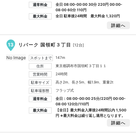
全日 08:00-00:00 30分 220円 00:00-
通常料金
08:00 60分 110円
全日 駐車後24時間 最大料金
1,320円
最大料金
詳細へ
13
リパーク 国領町３丁目
[12台]
No Image
147m
スポットまで
東京都調布市国領町３丁目１１
住所
24時間
営業時間
高さ2m、長さ5m、幅1.9m、重量2t
駐車サイズ
フラップ式
駐車場形態
全日：08:00-00:00 25分/220円 00:00-
通常料金
08:00 120分/110円
【全日】最大料金入庫後24時間以内
1,500
最大料金
円
※最大料金は繰り返し適用となります。
詳細へ