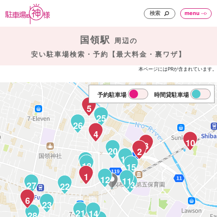
検索
menu
国領駅
周辺の
安い駐車場検索・予約【最大料金・裏ワザ】
本ページにはPRが含まれています。
予約駐車場
時間貸駐車場
5
25
26
4
10
3
20
2
16
19
18
15
1
12
11
13
27
22
6
23
21
14
28