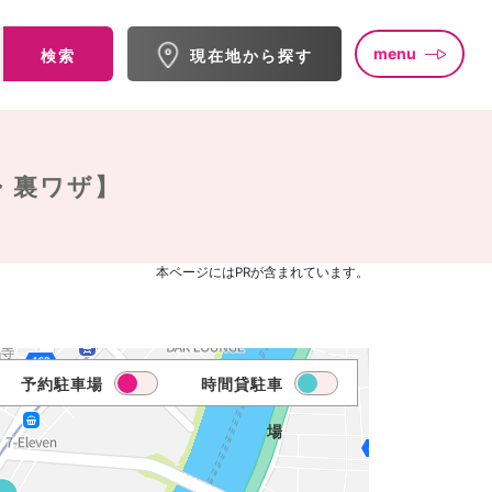
menu
検索
現在地から探す
・裏ワザ】
本ページにはPRが含まれています。
予約駐車場
時間貸駐車
場