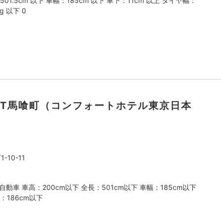
501.5cm 以下 車幅：185cm 以下 車下：11cm 以上 タイヤ幅：
g 以下 0
ET馬喰町（コンフォートホテル東京日本
10-11
動車 車高：200cm以下 全長：501cm以下 車幅：185cm以下
：186cm以下