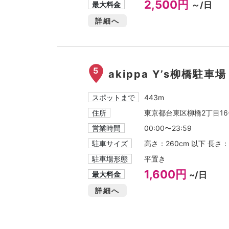
2,500円
最大料金
～/日
詳細へ
5
akippa Y’s柳橋駐車場
スポットまで
443m
住所
東京都台東区柳橋2丁目16
営業時間
00:00〜23:59
駐車サイズ
高さ：260cm 以下 長さ：
駐車場形態
平置き
1,600円
最大料金
~/日
詳細へ