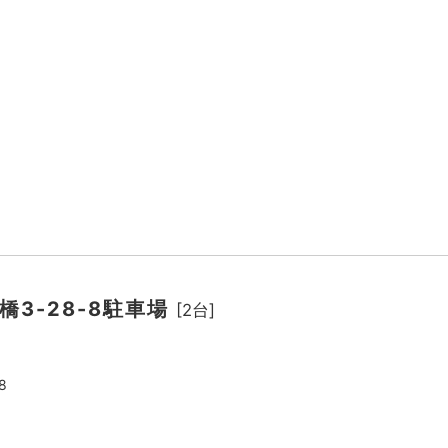
3-28-8駐車場
[2台]
8