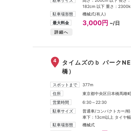
駐車サイズ
高さ：200cm 以下 長さ：
182cm 以下 重さ：2300k
駐車場形態
機械式(有人)
3,000円
最大料金
~/日
詳細へ
4
タイムズのｂ パークN
橋）
スポットまで
377m
住所
東京都中央区日本橋馬喰町1-
営業時間
6:30～22:30
駐車サイズ
普通車/コンパクトカー/軽自
車下：13cm以上 タイヤ幅
駐車場形態
機械式