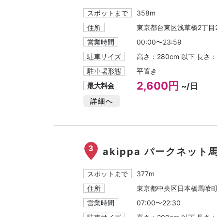
スポットまで
358m
住所
東京都台東区浅草橋2丁目2
営業時間
00:00〜23:59
駐車サイズ
高さ：280cm 以下 長さ：
駐車場形態
平置き
2,600円
最大料金
~/日
詳細へ
3
akippa パークネッ
スポットまで
377m
住所
東京都中央区日本橋馬喰町1
営業時間
07:00〜22:30