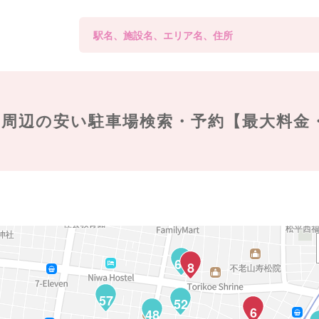
周辺の
安い駐車場検索・予約【最大料金
65
8
57
52
6
48