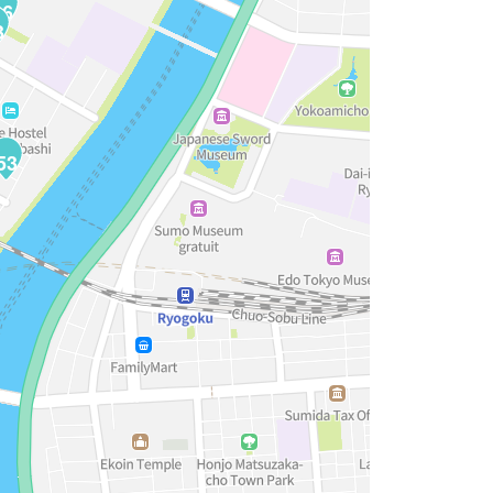
66
3
53