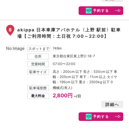
予約する
8
akippa 日本車庫アパホテル〈上野 駅前〉駐車
場【ご利用時間：土日祝 7:00～22:00】
No Image
749m
スポットまで
東京都台東区東上野2-18-7
住所
07:00〜22:00
営業時間
高さ：200cm 以下 長さ：530cm 以下 車
駐車サイズ
幅：205cm 以下 車下：11cm 以上 タイヤ
幅：195cm 以下 重さ：2500kg 以下 0
機械式(有人)
駐車場形態
2,800円
最大料金
~/日
詳細へ
予約する