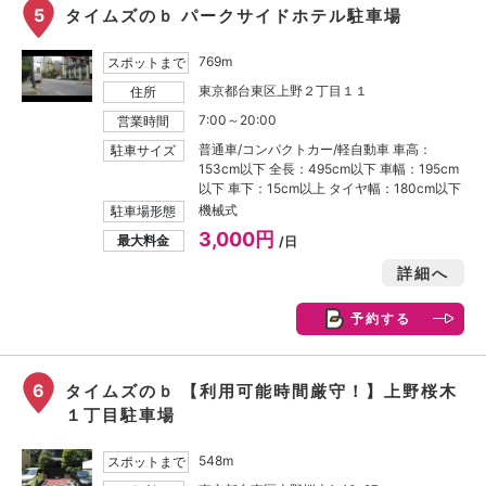
5
タイムズのｂ パークサイドホテル駐車場
769m
スポットまで
東京都台東区上野２丁目１１
住所
7:00～20:00
営業時間
普通車/コンパクトカー/軽自動車 車高：
駐車サイズ
153cm以下 全長：495cm以下 車幅：195cm
以下 車下：15cm以上 タイヤ幅：180cm以下
機械式
駐車場形態
3,000円
最大料金
/日
詳細へ
予約する
6
タイムズのｂ 【利用可能時間厳守！】上野桜木
１丁目駐車場
548m
スポットまで