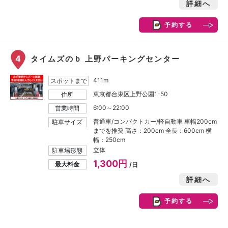
詳細へ
予約する
4
タイムズのｂ 上野パーキングセンター
411m
スポットまで
東京都台東区上野公園1-50
住所
6:00～22:00
営業時間
普通車/コンパクトカー/軽自動車 車幅200cm
駐車サイズ
までを推奨 高さ：200cm 全長：600cm 横
幅：250cm
立体
駐車場形態
1,300円
最大料金
/日
詳細へ
予約する