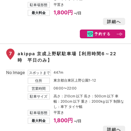
平置き
駐車場形態
1,800円
最大料金
~/日
詳細へ
予約する
7
akippa 京成上野駅駐車場【利用時間6～22
時 平日のみ】
No Image
447m
スポットまで
東京都台東区上野公園1-12
住所
06:00〜22:00
営業時間
高さ：210cm 以下 長さ：500cm 以下 車
駐車サイズ
幅：200cm 以下 重さ：2000kg 以下 制限な
し：車下 タイヤ幅
平置き
駐車場形態
1,800円
最大料金
~/日
詳細へ