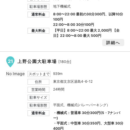
地下機械式
駐車場形態
8:00〜22:00 最初の30分300円、以降10分
通常料金
100円
22:00〜8:00 30分100円
【平日】8:00〜22:00 最大
2,000円
【全
最大料金
日】22:00〜8:00 最大
500円
詳細へ
21
上野公園大駐車場
[180台]
No Image
939m
スポットまで
東京都文京区湯島4-6-12
住所
24時間
営業時間
駐車サイズ
平面式、機械式(バレーパーキング）
駐車場形態
・機械式：普通車 30分300円(5・7ナンバ
通常料金
ー)
・平面式：中型車 30分350円、大型車 30分
400円