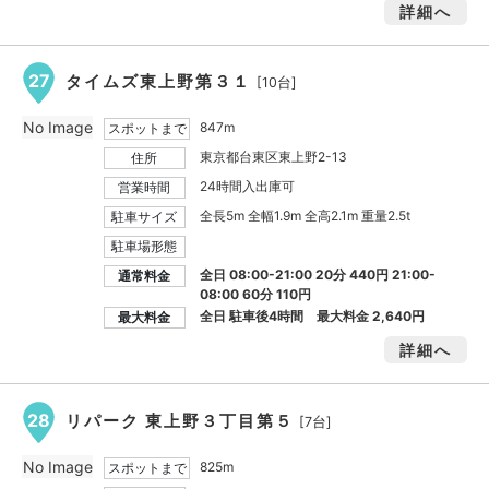
詳細へ
27
タイムズ東上野第３１
[10台]
No Image
847m
スポットまで
東京都台東区東上野2-13
住所
24時間入出庫可
営業時間
全長5m 全幅1.9m 全高2.1m 重量2.5t
駐車サイズ
駐車場形態
全日 08:00-21:00 20分 440円 21:00-
通常料金
08:00 60分 110円
全日 駐車後4時間 最大料金
2,640円
最大料金
詳細へ
28
リパーク 東上野３丁目第５
[7台]
No Image
825m
スポットまで