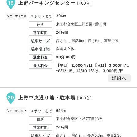
19
上野パーキングセンター
[400台]
No Image
394m
スポットまで
東京都台東区上野公園1番50号
住所
24時間
営業時間
高さ2m、幅2.5m、長さ6m、重量2.0t
駐車サイズ
自走式立体
駐車場形態
30分300円
通常料金
【平日】
2,000円
/日 【休日】
3,000円
/日
最大料金
*8/12-15、12/30-1/3は、
3,000円
/日
詳細へ
20
上野中央通り地下駐車場
[300台]
No Image
646m
スポットまで
東京都台東区上野2丁目13番
住所
24時間
営業時間
高さ2m、幅1.9m、長さ5.3m、重量2.3t
駐車サイズ