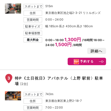
515m
スポットまで
東京都台東区池之端2-3-21 リトルポンズ
住所
0:00～24:00
営業時間
幅 185cm 長さ 430cm 高さ 180cm
駐車サイズ
駐車場形態
1,300円
最大料金
0:00～16:00
/16時間 16:00～
1,500円
24:00
/8時間
詳細へ
予約する
3
特P《土日祝日》アパホテル〈上野 駅前〉駐車
場
[2台]
743m
スポットまで
東京都台東区東上野2-18-7
住所
7:00～22:00
営業時間