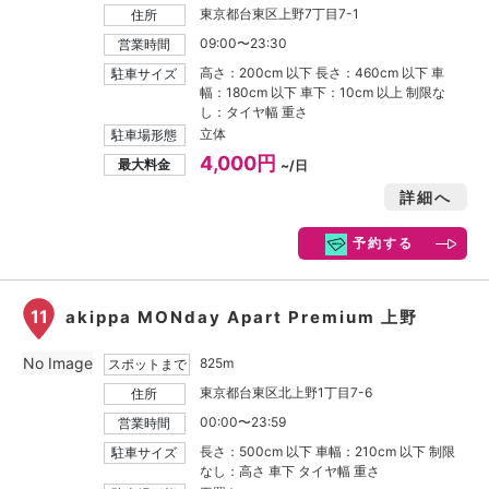
東京都台東区上野7丁目7-1
住所
09:00〜23:30
営業時間
高さ：200cm 以下 長さ：460cm 以下 車
駐車サイズ
幅：180cm 以下 車下：10cm 以上 制限な
し：タイヤ幅 重さ
立体
駐車場形態
4,000円
最大料金
~/日
詳細へ
予約する
11
akippa MONday Apart Premium 上野
No Image
825m
スポットまで
東京都台東区北上野1丁目7-6
住所
00:00〜23:59
営業時間
長さ：500cm 以下 車幅：210cm 以下 制限
駐車サイズ
なし：高さ 車下 タイヤ幅 重さ