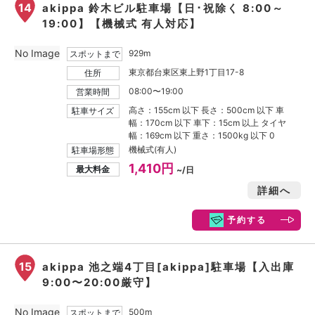
14
akippa 鈴木ビル駐車場【日･祝除く 8:00～
19:00】【機械式 有人対応】
No Image
929m
スポットまで
東京都台東区東上野1丁目17-8
住所
08:00〜19:00
営業時間
高さ：155cm 以下 長さ：500cm 以下 車
駐車サイズ
幅：170cm 以下 車下：15cm 以上 タイヤ
幅：169cm 以下 重さ：1500kg 以下 0
機械式(有人)
駐車場形態
1,410円
最大料金
~/日
詳細へ
予約する
15
akippa 池之端4丁目[akippa]駐車場【入出庫
9:00〜20:00厳守】
No Image
500m
スポットまで