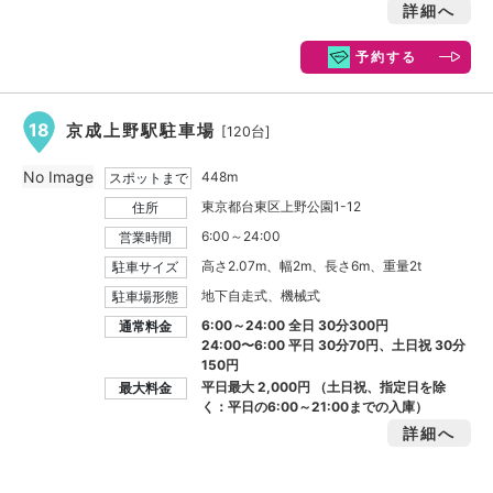
詳細へ
予約する
18
京成上野駅駐車場
[120台]
No Image
448m
スポットまで
東京都台東区上野公園1-12
住所
6:00～24:00
営業時間
高さ2.07m、幅2m、長さ6m、重量2t
駐車サイズ
地下自走式、機械式
駐車場形態
6:00～24:00 全日 30分300円
通常料金
24:00〜6:00 平日 30分70円、土日祝 30分
150円
平日最大
2,000円
（土日祝、指定日を除
最大料金
く：平日の6:00～21:00までの入庫）
詳細へ