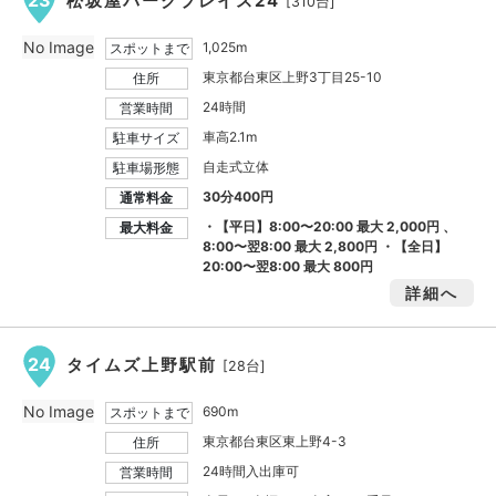
23
松坂屋パークプレイス24
[310台]
No Image
1,025m
スポットまで
東京都台東区上野3丁目25-10
住所
24時間
営業時間
車高2.1m
駐車サイズ
自走式立体
駐車場形態
30分400円
通常料金
・【平日】8:00〜20:00 最大
2,000円
、
最大料金
8:00〜翌8:00 最大
2,800円
・【全日】
20:00〜翌8:00 最大
800円
詳細へ
24
タイムズ上野駅前
[28台]
No Image
690m
スポットまで
東京都台東区東上野4-3
住所
24時間入出庫可
営業時間