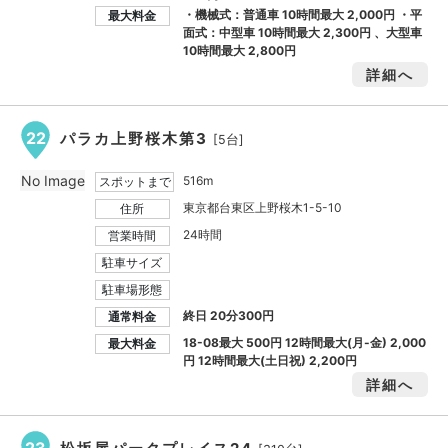
・機械式：普通車 10時間最大
2,000円
・平
最大料金
面式：中型車 10時間最大
2,300円
、大型車
10時間最大
2,800円
詳細へ
22
パラカ上野桜木第3
[5台]
No Image
516m
スポットまで
東京都台東区上野桜木1-5-10
住所
24時間
営業時間
駐車サイズ
駐車場形態
終日 20分300円
通常料金
18-08最大
500円
12時間最大(月-金)
2,000
最大料金
円
12時間最大(土日祝)
2,200円
詳細へ