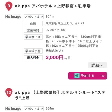
9
akippa アパホテル＜上野駅南＞駐車場
No Image
804m
スポットまで
東京都台東区上野6丁目7-21
住所
07:30〜21:00
営業時間
高さ：155cm 以下 長さ：530cm 以下 車
駐車サイズ
幅：205cm 以下 車下：11cm 以上 タイヤ
幅：192cm 以下 重さ：2500kg 以下 0
機械式(有人)
駐車場形態
3,000円
最大料金
~/日
詳細へ
予約する
10
akippa 【上野駅隣接】ホテルサンルート"ステ
ラ"上野
No Image
564m
スポットまで