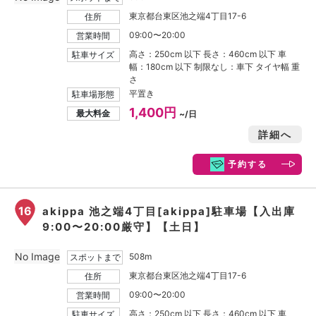
東京都台東区池之端4丁目17-6
住所
09:00〜20:00
営業時間
高さ：250cm 以下 長さ：460cm 以下 車
駐車サイズ
幅：180cm 以下 制限なし：車下 タイヤ幅 重
さ
平置き
駐車場形態
1,400円
最大料金
~/日
詳細へ
予約する
16
akippa 池之端4丁目[akippa]駐車場【入出庫
9:00〜20:00厳守】【土日】
No Image
508m
スポットまで
東京都台東区池之端4丁目17-6
住所
09:00〜20:00
営業時間
高さ：250cm 以下 長さ：460cm 以下 車
駐車サイズ