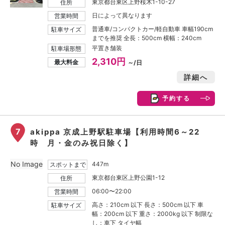
東京都台東区上野桜木1-10-27
住所
日によって異なります
営業時間
普通車/コンパクトカー/軽自動車 車幅190cm
駐車サイズ
までを推奨 全長：500cm 横幅：240cm
平置き舗装
駐車場形態
2,310円
最大料金
～/日
詳細へ
予約する
7
akippa 京成上野駅駐車場【利用時間6～22
時 月・金のみ祝日除く】
No Image
447m
スポットまで
東京都台東区上野公園1-12
住所
06:00〜22:00
営業時間
高さ：210cm 以下 長さ：500cm 以下 車
駐車サイズ
幅：200cm 以下 重さ：2000kg 以下 制限な
し：車下 タイヤ幅