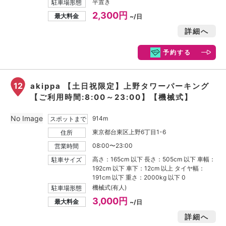
平置き
駐車場形態
2,300円
最大料金
~/日
詳細へ
予約する
12
akippa 【土日祝限定】上野タワーパーキング
【ご利用時間:8:00～23:00】【機械式】
No Image
914m
スポットまで
東京都台東区上野6丁目1-6
住所
08:00〜23:00
営業時間
高さ：165cm 以下 長さ：505cm 以下 車幅：
駐車サイズ
192cm 以下 車下：12cm 以上 タイヤ幅：
191cm 以下 重さ：2000kg 以下 0
機械式(有人)
駐車場形態
3,000円
最大料金
~/日
詳細へ