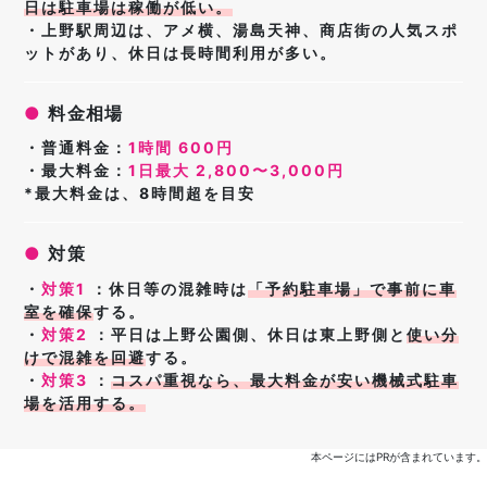
日は駐車場は稼働が低い。
・上野駅周辺は、アメ横、湯島天神、商店街の人気スポ
ットがあり、休日は長時間利用が多い。
●
料金相場
・普通料金：
1時間 600円
・最大料金：
1日最大 2,800〜3,000円
*最大料金は、8時間超を目安
●
対策
・
対策1
：休日等の混雑時は
「予約駐車場」で事前に車
室を確保
する。
・
対策2
：平日は上野公園側、休日は東上野側と
使い分
けで混雑を回避
する。
・
対策3
：
コスパ重視なら、
最大料金が安い
機械式駐車
場
を活用する。
本ページにはPRが含まれています。