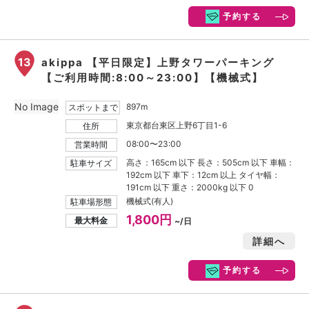
予約する
13
akippa 【平日限定】上野タワーパーキング
【ご利用時間:8:00～23:00】【機械式】
No Image
897m
スポットまで
東京都台東区上野6丁目1-6
住所
08:00〜23:00
営業時間
高さ：165cm 以下 長さ：505cm 以下 車幅：
駐車サイズ
192cm 以下 車下：12cm 以上 タイヤ幅：
191cm 以下 重さ：2000kg 以下 0
機械式(有人)
駐車場形態
1,800円
最大料金
~/日
詳細へ
予約する