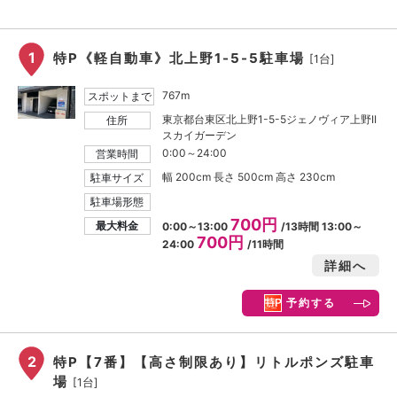
1
特P《軽自動車》北上野1-5-5駐車場
[1台]
767m
スポットまで
東京都台東区北上野1-5-5ジェノヴィア上野II
住所
スカイガーデン
0:00～24:00
営業時間
幅 200cm 長さ 500cm 高さ 230cm
駐車サイズ
駐車場形態
700円
最大料金
0:00～13:00
/13時間 13:00～
700円
24:00
/11時間
詳細へ
予約する
2
特P【7番】【高さ制限あり】リトルポンズ駐車
場
[1台]