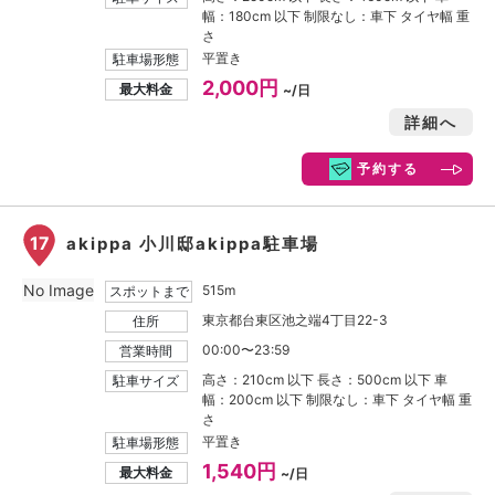
幅：180cm 以下 制限なし：車下 タイヤ幅 重
さ
平置き
駐車場形態
2,000円
最大料金
~/日
詳細へ
予約する
17
akippa 小川邸akippa駐車場
No Image
515m
スポットまで
東京都台東区池之端4丁目22-3
住所
00:00〜23:59
営業時間
高さ：210cm 以下 長さ：500cm 以下 車
駐車サイズ
幅：200cm 以下 制限なし：車下 タイヤ幅 重
さ
平置き
駐車場形態
1,540円
最大料金
~/日