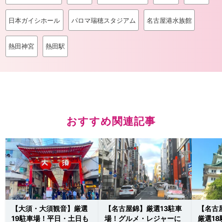
日本ガイシホール
パロマ瑞穂スタジアム
名古屋港水族館
熱田神宮
熱田駅
おすすめ関連記事
【大須・大須観音】厳選
【名古屋錦】厳選13駐車
【名古
19駐車場！平日・土日も
場！グルメ・レジャーに
厳選1