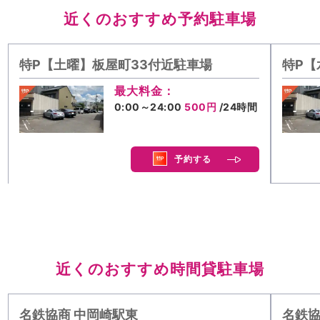
近くのおすすめ予約駐車場
特P【土曜】板屋町33付近駐車場
特P【
最大料金：
0:00～24:00
500円
/24時間
予約する
近くのおすすめ時間貸駐車場
名鉄協商 中岡崎駅東
名鉄協