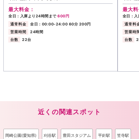
最大料金：
最大料
全日：入庫より24時間まで
600円
全日：入
通常料金
全日：00:00-24:00 60分 200円
通常料
営業時間
24時間
営業時
台数
22台
台数
近くの関連スポット
岡崎公園(愛知県)
刈谷駅
豊田スタジアム
平針駅
笠寺駅