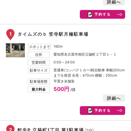
詳細へ
予約する
1
タイムズのｂ 笠寺駅月極駐車場
160m
スポットまで
愛知県名古屋市南区立脇町２丁目１－１
住所
0:00～24:00
営業時間
普通車/コンパクトカー/軽自動車 車幅200cm
駐車サイズ
までを推奨 全長：470cm 横幅：250cm
平置き未舗装
駐車場形態
500円
最大料金
/日
詳細へ
予約する
2
軒先P 立脇町1丁目 第1駐車場
[1台]