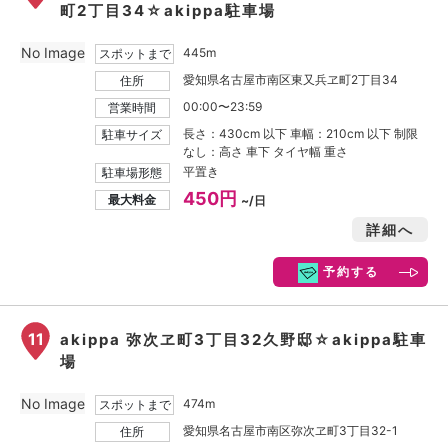
町2丁目34☆akippa駐車場
No Image
445m
スポットまで
愛知県名古屋市南区東又兵ヱ町2丁目34
住所
00:00〜23:59
営業時間
長さ：430cm 以下 車幅：210cm 以下 制限
駐車サイズ
なし：高さ 車下 タイヤ幅 重さ
平置き
駐車場形態
450円
最大料金
~/日
詳細へ
予約する
11
akippa 弥次ヱ町3丁目32久野邸☆akippa駐車
場
No Image
474m
スポットまで
愛知県名古屋市南区弥次ヱ町3丁目32-1
住所