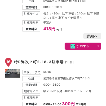
愛知県名古屋市南区柵下町3丁目11
住所
00:00〜23:59
営業時間
長さ：480cm 以下 車幅：240cm 以下 制限
駐車サイズ
なし：高さ 車下 タイヤ幅 重さ
平置き
駐車場形態
418円
最大料金
~/日
詳細へ
予約する
16
特P弥次ヱ町2-18-3駐車場
[13台]
558m
スポットまで
愛知県名古屋市南区弥次ヱ町2-18-3
住所
0:00～24:00
営業時間
幅 230cm 長さ 500cm ハイルーフ 可
駐車サイズ
駐車場形態
300円
最大料金
0:00～24:00
/24時間