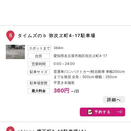
5
タイムズのｂ 弥次ヱ町4-17駐車場
364m
スポットまで
愛知県名古屋市南区弥次ヱ町4-17
住所
0:00～24:00
営業時間
普通車/コンパクトカー/軽自動車 車幅200cm
駐車サイズ
までを推奨 全長：500cm 横幅：250cm
平置き未舗装
駐車場形態
360円
最大料金
～/日
詳細へ
予約する