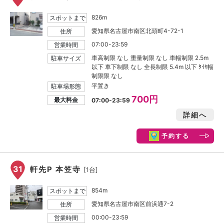
826m
スポットまで
愛知県名古屋市南区北頭町4-72-1
住所
07:00-23:59
営業時間
車高制限 なし 重量制限 なし 車幅制限 2.5m
駐車サイズ
以下 車下制限 なし 全長制限 5.4m 以下 ﾀｲﾔ幅
制限限 なし
平置き
駐車場形態
700円
最大料金
07:00-23:59
詳細へ
予約する
31
軒先P 本笠寺
[1台]
854m
スポットまで
愛知県名古屋市南区前浜通7-2
住所
00:00-23:59
営業時間