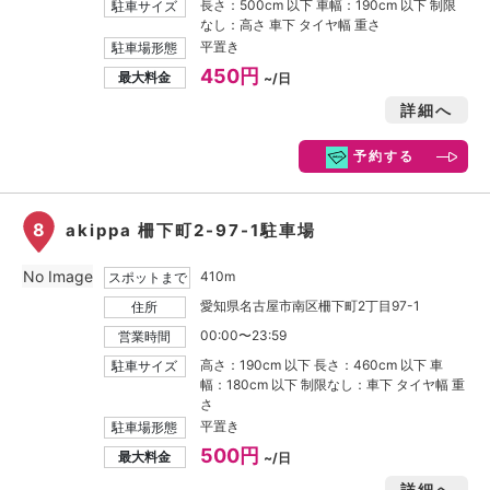
長さ：500cm 以下 車幅：190cm 以下 制限
駐車サイズ
なし：高さ 車下 タイヤ幅 重さ
平置き
駐車場形態
450円
最大料金
~/日
詳細へ
予約する
8
akippa 柵下町2-97-1駐車場
No Image
410m
スポットまで
愛知県名古屋市南区柵下町2丁目97-1
住所
00:00〜23:59
営業時間
高さ：190cm 以下 長さ：460cm 以下 車
駐車サイズ
幅：180cm 以下 制限なし：車下 タイヤ幅 重
さ
平置き
駐車場形態
500円
最大料金
~/日
詳細へ