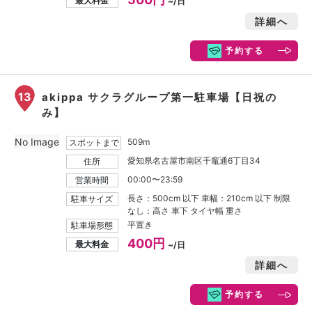
最大料金
~/日
詳細へ
予約する
13
akippa サクラグループ第一駐車場【日祝の
み】
No Image
509m
スポットまで
愛知県名古屋市南区千竈通6丁目34
住所
00:00〜23:59
営業時間
長さ：500cm 以下 車幅：210cm 以下 制限
駐車サイズ
なし：高さ 車下 タイヤ幅 重さ
平置き
駐車場形態
400円
最大料金
~/日
詳細へ
予約する