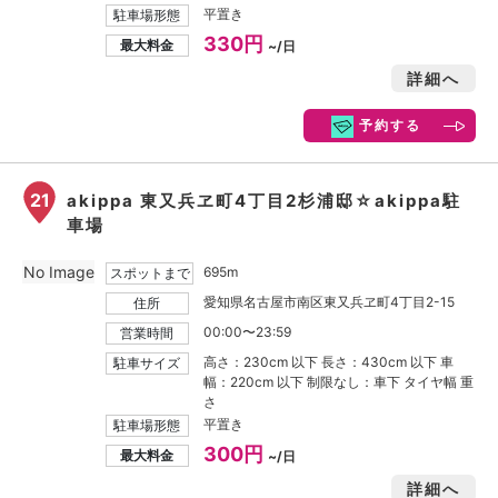
平置き
駐車場形態
330円
最大料金
~/日
詳細へ
予約する
21
akippa 東又兵ヱ町4丁目2杉浦邸☆akippa駐
車場
No Image
695m
スポットまで
愛知県名古屋市南区東又兵ヱ町4丁目2-15
住所
00:00〜23:59
営業時間
高さ：230cm 以下 長さ：430cm 以下 車
駐車サイズ
幅：220cm 以下 制限なし：車下 タイヤ幅 重
さ
平置き
駐車場形態
300円
最大料金
~/日
詳細へ