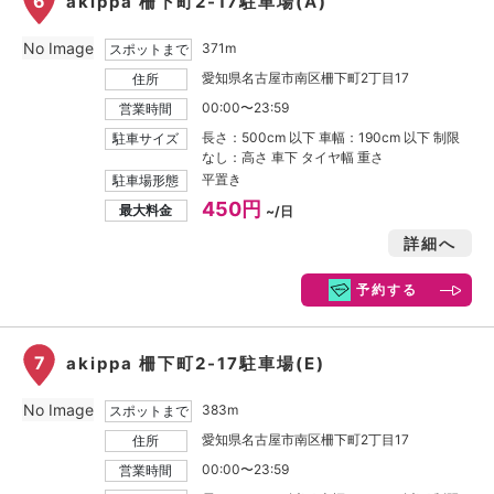
6
akippa 柵下町2-17駐車場(A)
No Image
371m
スポットまで
愛知県名古屋市南区柵下町2丁目17
住所
00:00〜23:59
営業時間
長さ：500cm 以下 車幅：190cm 以下 制限
駐車サイズ
なし：高さ 車下 タイヤ幅 重さ
平置き
駐車場形態
450円
最大料金
~/日
詳細へ
予約する
7
akippa 柵下町2-17駐車場(E)
No Image
383m
スポットまで
愛知県名古屋市南区柵下町2丁目17
住所
00:00〜23:59
営業時間