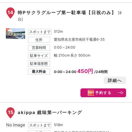
14
特Pサクラグループ第一駐車場【日祝のみ】
[8
台]
512m
スポットまで
愛知県名古屋市南区千竈通6-35
住所
0:00～24:00
営業時間
幅 210cm 長さ 500cm
駐車サイズ
駐車場形態
450円
最大料金
0:00～24:00
/24時間
詳細へ
予約する
15
akippa 鏡味第一パーキング
No Image
518m
スポットまで