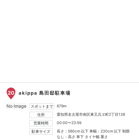
20
akippa 島田邸駐車場
No Image
679m
スポットまで
愛知県名古屋市南区東又兵ヱ町2丁目138
住所
00:00〜23:59
営業時間
長さ：560cm 以下 車幅：230cm 以下 制限
駐車サイズ
なし：高さ 車下 タイヤ幅 重さ