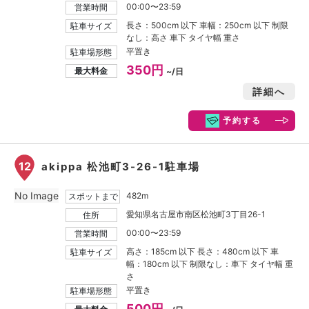
00:00〜23:59
営業時間
長さ：500cm 以下 車幅：250cm 以下 制限
駐車サイズ
なし：高さ 車下 タイヤ幅 重さ
平置き
駐車場形態
350円
最大料金
~/日
詳細へ
予約する
12
akippa 松池町3-26-1駐車場
No Image
482m
スポットまで
愛知県名古屋市南区松池町3丁目26-1
住所
00:00〜23:59
営業時間
高さ：185cm 以下 長さ：480cm 以下 車
駐車サイズ
幅：180cm 以下 制限なし：車下 タイヤ幅 重
さ
平置き
駐車場形態
500円