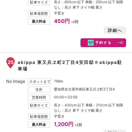
長さ：600cm 以下 車幅：250cm 以下 制限
駐車サイズ
なし：高さ 車下 タイヤ幅 重さ
平置き
駐車場形態
450円
最大料金
~/日
詳細へ
予約する
25
akippa 東又兵ヱ町2丁目4安田邸☆akippa駐
車場
No Image
769m
スポットまで
愛知県名古屋市南区東又兵ヱ町2丁目4
住所
00:00〜23:59
営業時間
長さ：430cm 以下 車幅：210cm 以下 制限
駐車サイズ
なし：高さ 車下 タイヤ幅 重さ
平置き
駐車場形態
1,200円
最大料金
~/日