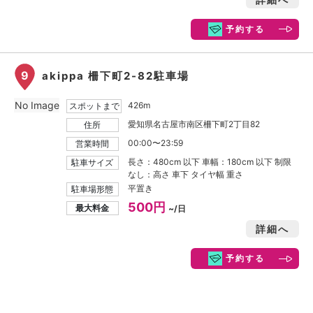
予約する
9
akippa 柵下町2-82駐車場
No Image
426m
スポットまで
愛知県名古屋市南区柵下町2丁目82
住所
00:00〜23:59
営業時間
長さ：480cm 以下 車幅：180cm 以下 制限
駐車サイズ
なし：高さ 車下 タイヤ幅 重さ
平置き
駐車場形態
500円
最大料金
~/日
詳細へ
予約する