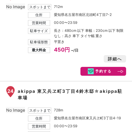
No Image
712m
スポットまで
愛知県名古屋市南区北頭町4丁目7-2
住所
00:00〜23:59
営業時間
長さ：480cm 以下 車幅：230cm 以下 制限
駐車サイズ
なし：高さ 車下 タイヤ幅 重さ
平置き
駐車場形態
450円
最大料金
~/日
詳細へ
予約する
24
akippa 東又兵ヱ町3丁目4鈴木邸☆akippa駐
車場
No Image
728m
スポットまで
愛知県名古屋市南区東又兵ヱ町3丁目4-19
住所
00:00〜23:59
営業時間