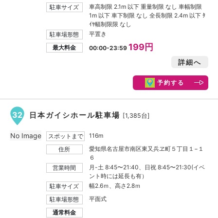
車高制限 2.1m 以下 重量制限 なし 車幅制限
駐車サイズ
1m 以下 車下制限 なし 全長制限 2.4m 以下 ﾀ
ｲﾔ幅制限限 なし
平置き
駐車場形態
199円
最大料金
00:00-23:59
詳細へ
予約する
32
日本ガイシホール駐車場
[1,385台]
No Image
116m
スポットまで
愛知県名古屋市南区東又兵ヱ町５丁目１−１
住所
６
月-土 8:45〜21:40、日祝 8:45〜21:30(イベ
営業時間
ント時には延長も有）
幅2.6ｍ、高さ2.8ｍ
駐車サイズ
平面式
駐車場形態
通常料金