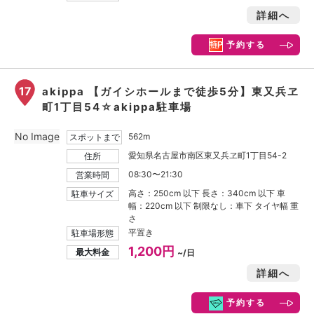
詳細へ
予約する
17
akippa 【ガイシホールまで徒歩5分】東又兵ヱ
町1丁目54☆akippa駐車場
No Image
562m
スポットまで
愛知県名古屋市南区東又兵ヱ町1丁目54-2
住所
08:30〜21:30
営業時間
高さ：250cm 以下 長さ：340cm 以下 車
駐車サイズ
幅：220cm 以下 制限なし：車下 タイヤ幅 重
さ
平置き
駐車場形態
1,200円
最大料金
~/日
詳細へ
予約する