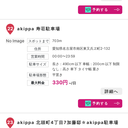
予約する
22
akippa 寿荘駐車場
No Image
703m
スポットまで
愛知県名古屋市南区東又兵ヱ町2-132
住所
00:00〜23:59
営業時間
長さ：490cm 以下 車幅：200cm 以下 制限
駐車サイズ
なし：高さ 車下 タイヤ幅 重さ
平置き
駐車場形態
330円
最大料金
~/日
詳細へ
予約する
23
akippa 北頭町4丁目7加藤邸☆akippa駐車場