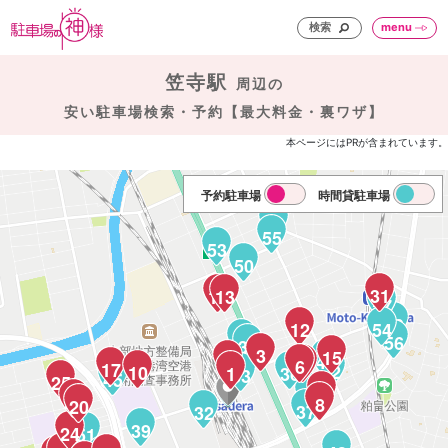
検索
menu
笠寺駅
周辺の
安い駐車場検索・予約【最大料金・裏ワザ】
本ページにはPRが含まれています。
予約駐車場
時間貸駐車場
61
55
53
50
31
14
13
58
57
59
12
54
35
56
34
3
15
41
2
6
7
17
46
42
10
1
36
33
45
25
9
38
22
8
20
37
32
39
24
51