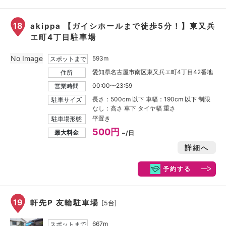
18
akippa 【ガイシホールまで徒歩5分！】東又兵
エ町4丁目駐車場
No Image
593m
スポットまで
愛知県名古屋市南区東又兵エ町4丁目42番地
住所
00:00〜23:59
営業時間
長さ：500cm 以下 車幅：190cm 以下 制限
駐車サイズ
なし：高さ 車下 タイヤ幅 重さ
平置き
駐車場形態
500円
最大料金
~/日
詳細へ
予約する
19
軒先P 友輪駐車場
[5台]
667m
スポットまで