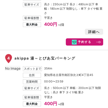
高さ：230cm 以下 長さ：480cm 以下 車
駐車サイズ
幅：180cm 以下 制限なし：車下 タイヤ幅 重
さ
平置き
駐車場形態
400円
最大料金
~/日
詳細へ
予約する
4
akippa 湯～とぴあ宝パーキング
No Image
354m
スポットまで
愛知県名古屋市南区弥次ヱ町4丁目45
住所
00:00〜23:59
営業時間
長さ：500cm 以下 車幅：200cm 以下 制限
駐車サイズ
なし：高さ 車下 タイヤ幅 重さ
平置き
駐車場形態
400円
最大料金
~/日