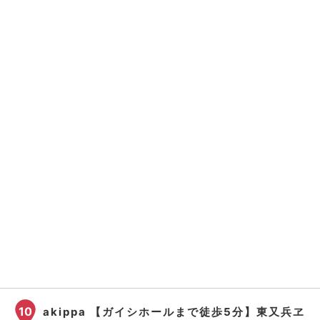
10
akippa 【ガイシホールまで徒歩5分】東又兵ヱ