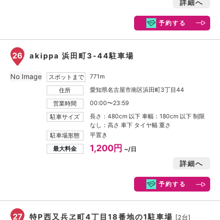
詳細へ
予約する
26
akippa 浜田町3-44駐車場
No Image
771m
スポットまで
愛知県名古屋市南区浜田町3丁目44
住所
00:00〜23:59
営業時間
長さ：480cm 以下 車幅：180cm 以下 制限
駐車サイズ
なし：高さ 車下 タイヤ幅 重さ
平置き
駐車場形態
1,200円
最大料金
~/日
詳細へ
予約する
27
特P西又兵ヱ町4丁目18番地の1駐車場
[2台]