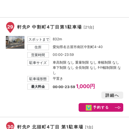
29
軒先P 中割町4丁目第1駐車場
[21台]
832m
スポットまで
愛知県名古屋市南区中割町4-40
住所
00:00-23:59
営業時間
車高制限 なし 重量制限 なし 車幅制限 なし
駐車サイズ
車下制限 なし 全長制限 なし ﾀｲﾔ幅制限限 な
し
平置き
駐車場形態
1,000円
最大料金
00:00-23:59
詳細へ
予約する
30
軒先P 北頭町4丁目 第1駐車場
[1台]