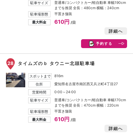
普通車/コンパクトカー/軽自動車 車幅190cm
駐車サイズ
までを推奨 全長：480cm 横幅：240cm
平置き舗装
駐車場形態
610円
最大料金
/日
詳細へ
予約する
28
タイムズのｂ タウニー北頭駐車場
816m
スポットまで
愛知県名古屋市南区西又兵ヱ町4丁目27
住所
0:00～24:00
営業時間
普通車/コンパクトカー/軽自動車 車幅170cm
駐車サイズ
までを推奨 全長：470cm 横幅：220cm
平置き舗装
駐車場形態
610円
最大料金
/日
詳細へ