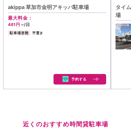
akippa 草加市金明アキッパ駐車場
タイム
場
最大料金：
461円
~/日
駐車場形態
平置き
予約する
近くのおすすめ時間貸駐車場