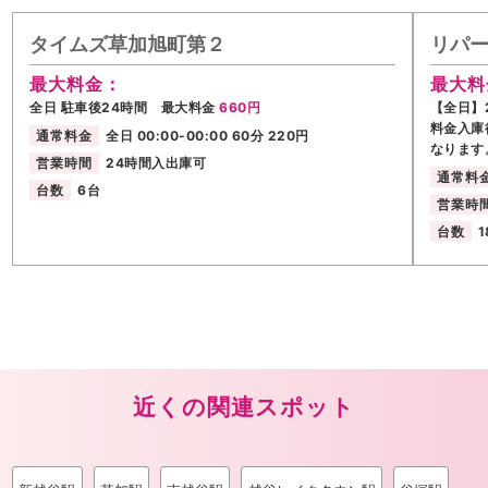
タイムズ草加旭町第２
リパー
最大料金：
最大料
全日 駐車後24時間 最大料金
660円
【全日】2
料金入庫
通常料金
全日 00:00-00:00 60分 220円
なります
営業時間
24時間入出庫可
通常料
台数
6台
営業時
台数
1
近くの関連スポット