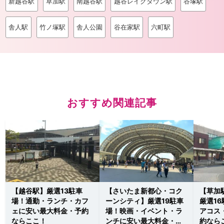
新越谷駅
草加駅
南越谷駅
越谷レイクタウン駅
谷塚駅
舎人駅
竹ノ塚駅
舎人公園
谷在家駅
六町駅
おすすめ関連記事
【越谷駅】厳選13駐車
【さいたま新都心・コク
【草加
場！通勤・ランチ・カフ
ーンシティ】厳選19駐車
厳選1
ェに安い最大料金・予約
場！映画・イベント・ラ
アコス
ならここ！
ンチに安い最大料金・予
約なら