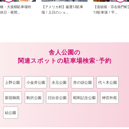
斎橋・大規模駐車場特
【アメリカ村】厳選12駐車
【道頓堀・宗右衛門町
休日・夜間…
場！土日のショ…
13駐車場！平…
舎人公園の
関連スポットの駐車場検索･予約
上野公園
小金井公園
水元公園
井の頭公園
代々木公園
新宿御苑
駒沢公園
日比谷公園
昭和記念公園
神宮外苑
砧公園