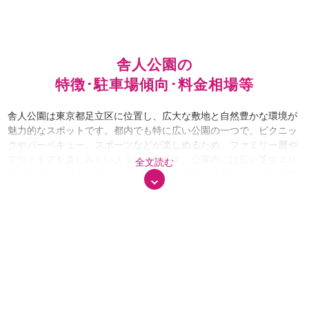
舎人公園の
特徴･駐車場傾向･料金相場等
舎人公園は東京都足立区に位置し、広大な敷地と自然豊かな環境が
魅力的なスポットです。都内でも特に広い公園の一つで、ピクニッ
クやバーベキュー、スポーツなどが楽しめるため、ファミリー層や
アウトドアを楽しみたい人々に人気です。公園内には広い芝生エリ
全文読む
アや遊具、ジョギングコースがあり、日常的にリラックスした時間
を過ごすのにぴったりな場所です。また、周辺にはショッピングモ
ールの「トナリエ舎人」もあり、買い物や食事を楽しめるため、観
光だけでなくショッピング目的でも多くの人が訪れます。 舎人公園
を訪れる人々は、家族連れや友人同士、地域住民を中心に広がり、
週末には多くの来場者が集まります。特に、ピクニックやバーベキ
ューが盛況で、早い時間から場所取りを行う人々が多いです。公園
内での散策やアクティブな楽しみ方に加え、近隣のショッピングモ
ールやレストランでの食事も重要な過ごし方となっています。バリ
アフリーの施設や駐車場が整備されているため、子連れや高齢者も