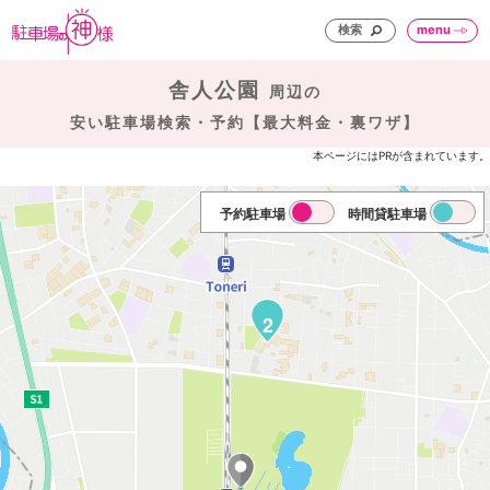
検索
menu
舎人公園
周辺の
安い駐車場検索・予約【最大料金・裏ワザ】
本ページにはPRが含まれています。
予約駐車場
時間貸駐車場
2