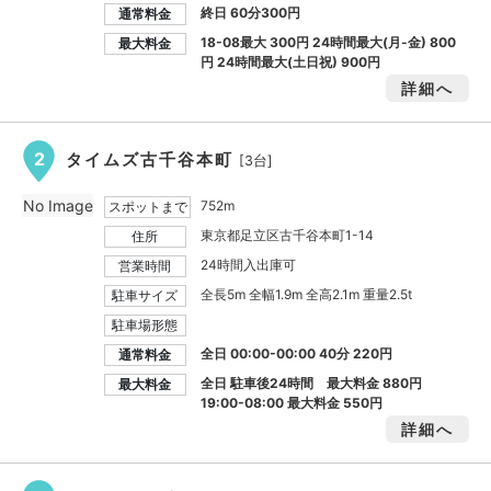
終日 60分300円
通常料金
18-08最大
300円
24時間最大(月-金)
800
最大料金
円
24時間最大(土日祝)
900円
詳細へ
2
タイムズ古千谷本町
[3台]
No Image
752m
スポットまで
東京都足立区古千谷本町1-14
住所
24時間入出庫可
営業時間
全長5m 全幅1.9m 全高2.1m 重量2.5t
駐車サイズ
駐車場形態
全日 00:00-00:00 40分 220円
通常料金
全日 駐車後24時間 最大料金
880円
最大料金
19:00-08:00 最大料金
550円
詳細へ