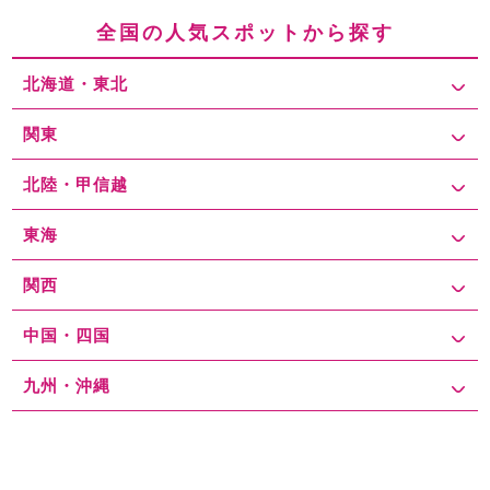
利用しやすい環境が整っています。 舎人公園には公式駐車場も完備
全国の人気スポットから探す
されており、来場者の利便性を確保しています。公園の公式駐車場
は広く、駐車場内の設備も整っていますが、特に週末や祝日などの
北海道・東北
混雑時には駐車場を見つけるのが難しい場合があります。公式駐車
場の料金は、平日で1時間200円、土日祝日は1時間300円程度と、
比較的リーズナブルですが、早い時間に満車になることもありま
関東
す。 また、公園周辺には複数のコインパーキングがあり、これらの
駐車場の料金相場は、平日で1時間250円～350円、土日祝日は1時
北陸・甲信越
間350円～500円程度となっており、公式駐車場と同じく混雑時に
は早めに駐車スペースを確保することが求められます。特に、バー
東海
ベキューやイベントがある日は早めに駐車場を確保することが重要
です。 さらに、駐車場探しをスムーズにするためには、駐車場予約
関西
サービスを利用するのも一つの手です。これにより、事前に指定さ
れた駐車場を確保できるため、混雑を避けることができます。ま
中国・四国
た、特定の提携駐車場では、一定時間以上の駐車で割引サービスが
適用される場合もあります。例えば、「トナリエ舎人駐車場」で
は、買い物や食事をすると駐車料金の一部が割引されるサービスが
九州・沖縄
あり、駐車費用を抑えることができます。 休日やイベント時の混雑
を避けるためには、午前中早い時間帯に到着することが推奨されま
す。また、公共交通機関を利用するのも一つの対策です。舎人公園
には最寄りの「舎人公園駅」や「見沼代親水公園駅」があり、これ