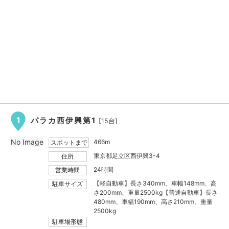
1
パラカ西伊興第1
[15台]
No Image
466m
スポットまで
東京都足立区西伊興3-4
住所
24時間
営業時間
【軽自動車】長さ340mm、車幅148mm、高
駐車サイズ
さ200mm、重量2500kg【普通自動車】長さ
480mm、車幅190mm、高さ210mm、重量
2500kg
駐車場形態