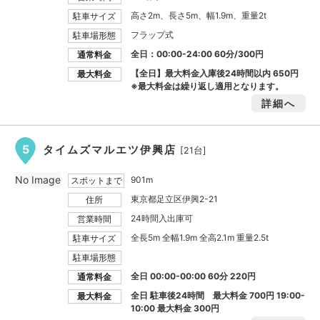
高さ2m、長さ5m、幅1.9m、重量2t
駐車サイズ
フラップ式
駐車場形態
全日：00:00-24:00 60分/300円
通常料金
【全日】最大料金入庫後24時間以内
650円
最大料金
※最大料金は繰り返し適用となります。
詳細へ
5
タイムズマルエツ伊興店
[21台]
No Image
901m
スポットまで
東京都足立区伊興2-21
住所
24時間入出庫可
営業時間
全長5m 全幅1.9m 全高2.1m 重量2.5t
駐車サイズ
駐車場形態
全日 00:00-00:00 60分 220円
通常料金
全日 駐車後24時間 最大料金
700円
19:00-
最大料金
10:00 最大料金
300円