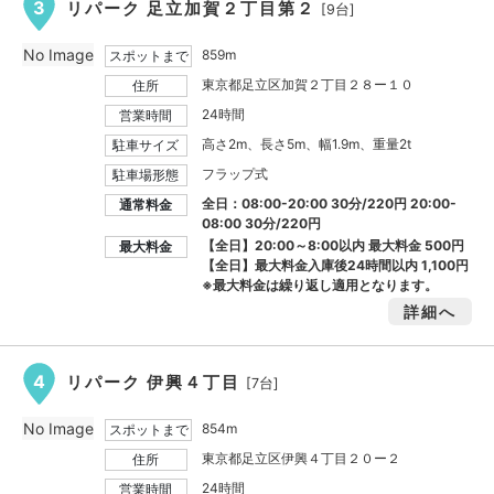
3
リパーク 足立加賀２丁目第２
[9台]
No Image
859m
スポットまで
東京都足立区加賀２丁目２８ー１０
住所
24時間
営業時間
高さ2m、長さ5m、幅1.9m、重量2t
駐車サイズ
フラップ式
駐車場形態
全日：08:00-20:00 30分/220円 20:00-
通常料金
08:00 30分/220円
【全日】20:00～8:00以内 最大料金
500円
最大料金
【全日】最大料金入庫後24時間以内
1,100円
※最大料金は繰り返し適用となります。
詳細へ
4
リパーク 伊興４丁目
[7台]
No Image
854m
スポットまで
東京都足立区伊興４丁目２０ー２
住所
24時間
営業時間